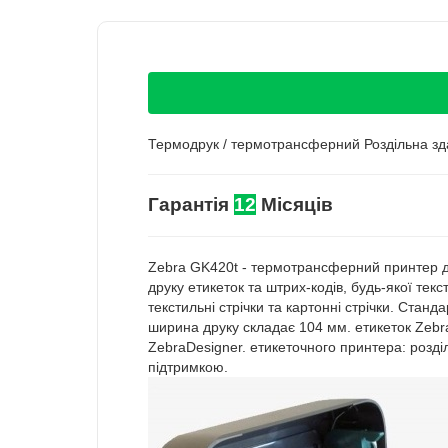
Термодрук / термотрансферний Роздільна здат
Гарантія
12
Місяців
Zebra GK420t - термотрансферний принтер д
друку етикеток та штрих-кодів, будь-якої тек
текстильні стрічки та картонні стрічки. Ста
ширина друку складає 104 мм. етикеток Zebr
ZebraDesigner. етикеточного принтера: розді
підтримкою.