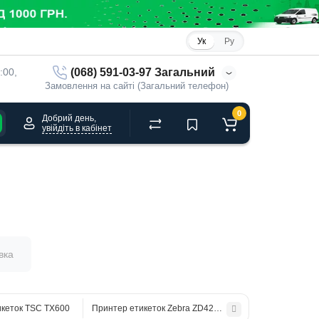
Ук
Ру
(068) 591-03-97 Загальний
:00, 
Замовлення на сайті (Загальний телефон)
0
Добрий день,
увійдіть в кабінет
вка
икеток TSC TX600
Принтер етикеток Zebra ZD420t, USB+Ethernet+BTLE+S