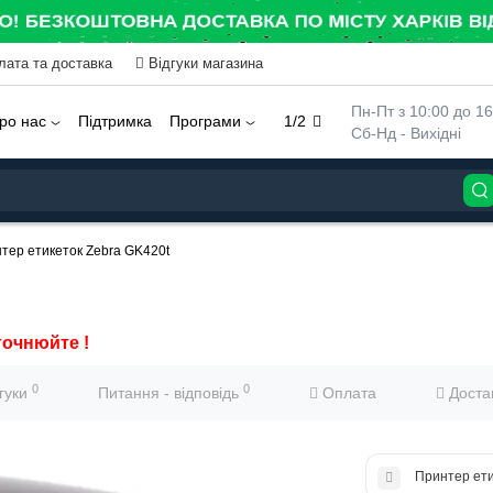
лата та доставка
Відгуки магазина
 Пн-Пт з 10:00 до 16
ро нас
Підтримка
Програми
1/2
 Сб-Нд - Вихідні
тер етикеток Zebra GK420t
точнюйте !
0
0
дгуки
Питання - відповідь
Оплата
Доста
Принтер ет