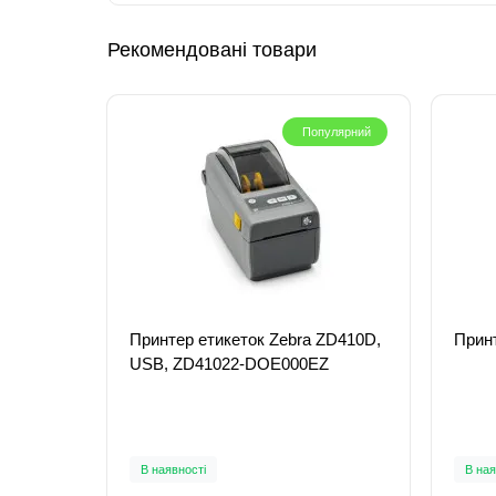
Рекомендовані товари
Популярний
Принтер етикеток Zebra ZD410D,
Прин
USB, ZD41022-DOE000EZ
В наявності
В ная