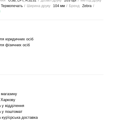
ння
USB, LPT, RS232
Дозвіл друку
203 dpi
Метод друку
 Термопечать
Ширина друку
104 мм
Бренд
Zebra
и
для юридичних осіб
ля фізичних осіб
з магазину
 Харкову
 у відділення
 у поштомат
 кур'єрська доставка