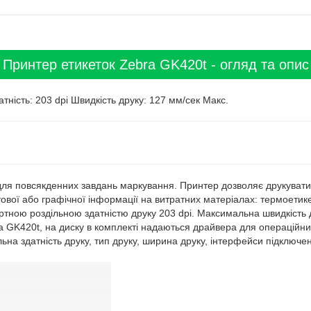
Принтер етикеток Zebra GK420t - огляд та опис
ність: 203 dpi Швидкість друку: 127 мм/сек Макс.
ля повсякденних завдань маркування. Принтер дозволяє друкуват
стової або графічної інформації на витратних матеріалах: термоетике
ндартною роздільною здатністю друку 203 dpi. Максимальна швидкість
a GK420t, на диску в комплекті надаються драйвера для операційни
льна здатність друку, тип друку, ширина друку, інтерфейси підключе