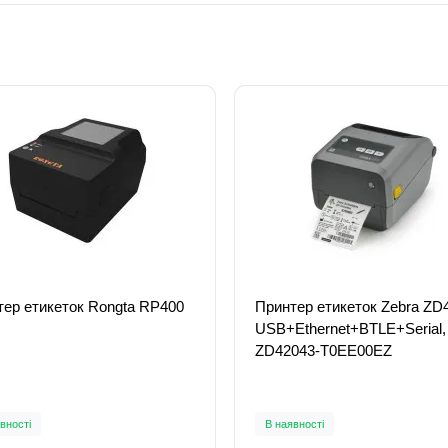
тер етикеток Rongta RP400
Принтер етикеток Zebra ZD4
USB+Ethernet+BTLE+Serial,
ZD42043-Т0EE00EZ
вності
В наявності