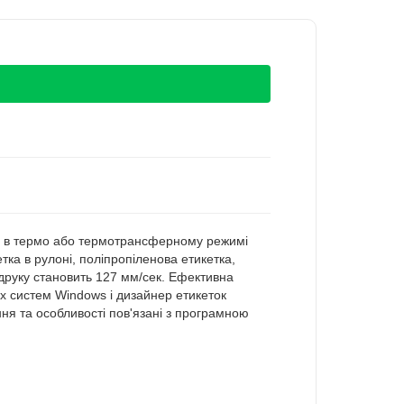
и в термо або термотрансферному режимі
тка в рулоні, поліпропіленова етикетка,
 друку становить 127 мм/сек. Ефективна
х систем Windows і дизайнер етикеток
ння та особливості пов'язані з програмною