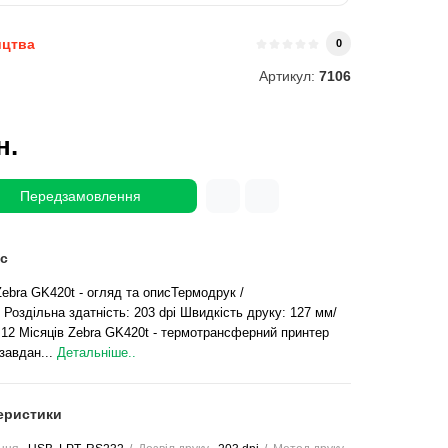
ицтва
0
Артикул:
7106
н.
Передзамовлення
с
ebra GK420t - огляд та описТермодрук /
оздільна здатність: 203 dpi Швидкість друку: 127 мм/
 12 Місяців Zebra GK420t - термотрансферний принтер
завдан...
Детальніше..
еристики