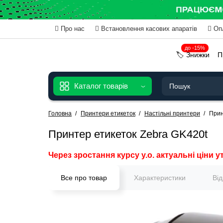
Про нас
Встановлення касових апаратів
Оп
до -15%
🏷️ Знижки
П
Каталог товарів
Головна
Принтери етикеток
Настільні принтери
Прин
Принтер етикеток Zebra GK420t
Через зростання курсу у.о. актуальні ціни у
Все про товар
Характеристики
Ві