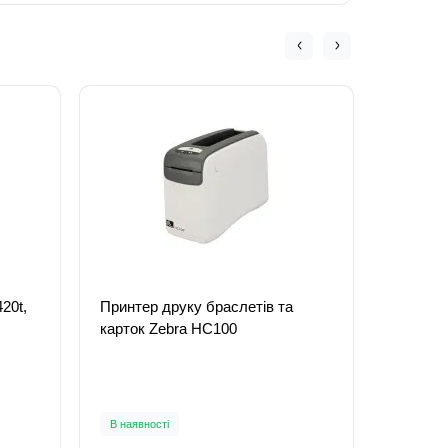
20t,
Принтер друку браслетів та
Принтер
карток Zebra HC100
1625T м
В наявності
Під зам