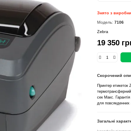
Знято з виробн
Модель:
7106
Zebra
19 350 гр
Скорочений опи
Принтер етикеток Z
термотрансферний Р
сек Макс. Гарантія
для повсякденних 
Загальні характ