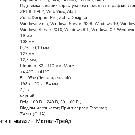
Підтримка заданих користувачем шрифтів та графіки в том
ZPL II, EPL2, Web View, Alert
ZebraDesigner Pro, ZebraDesigner
Windows Vista, Windows Server 2008, Windows 10, Window
Windows Server 2016, Windows 8.1, Windows XP, Windows 
19 мм
108 мм
0,76 – 0,19 мм
127 мм
12,7 мм;
Ширина: 33 - 110 мм; Макс.
+4,4°C - +41°C
5 – 95% (без конденсації)
193 x 190 x 154 мм
2,1 кг
чорний
Вхід: 100 В ~ 240 В, 50 ~ 60 Гц
Віддільник етикеток; Принт сервер Ethernet;
Zebra (США)
ити в магазині Магнат-Трейд