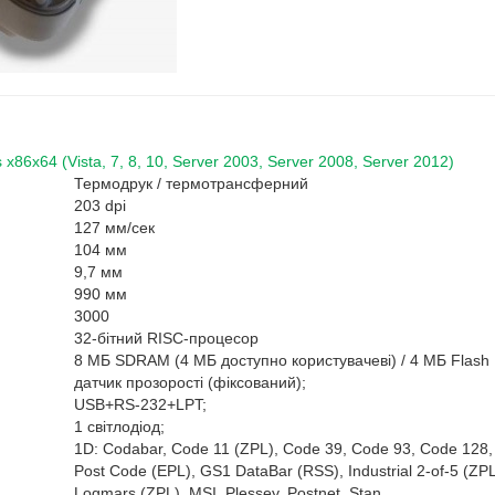
6x64 (Vista, 7, 8, 10, Server 2003, Server 2008, Server 2012)
Термодрук / термотрансферний
203 dpi
127 мм/сек
104 мм
9,7 мм
990 мм
3000
32-бітний RISC-процесор
8 МБ SDRAM (4 МБ доступно користувачеві) / 4 МБ Flash
датчик прозорості (фіксований);
USB+RS-232+LPT;
1 світлодіод;
1D: Codabar, Code 11 (ZPL), Code 39, Code 93, Code 128
Post Code (EPL), GS1 DataBar (RSS), Industrial 2-of-5 (ZPL
Logmars (ZPL), MSI, Plessey, Postnet, Stan