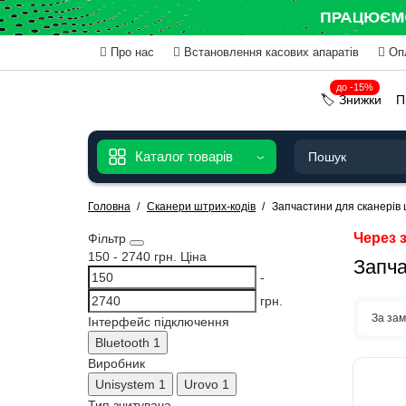
Про нас
Встановлення касових апаратів
Оп
до -15%
🏷️ Знижки
П
Каталог товарів
Головна
Сканери штрих-кодів
Запчастини для сканерів
Через з
Фільтр
150
-
2740
грн.
Ціна
Запча
-
грн.
За за
Інтерфейс підключення
Bluetooth
1
Виробник
Unisystem
1
Urovo
1
Тип зчитувача