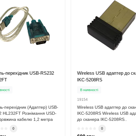
ль-перехідник USB-RS232
Wireless USB адаптер до с
2FT
IKC-5208RS
вності
В наявності
19154
ь-перехідник (Адаптер) USB-
Wireless USB адаптер до ска
2 HL232FT Рознімання USD-
IKC-5208RS Wireless USB ад
довжина кабелю 1,2 метра
до сканера IKC-5208RS..
това..
0
0