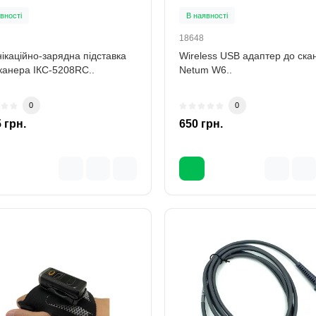
вності
В наявності
18648
ікаційно-зарядна підставка
Wireless USB адаптер до ска
канера ІКС-5208RC..
Netum W6..
0
0
 грн.
650 грн.
Акція
Новинка
0
9
2
3
5
9
5
4
2
3
1
4
0
6
2
Днів
Годин
хвилин
сек
Днів
Годин
хвилин
се
ротова наручна кнопка
Ваги з друком етикеток CAS
ику персоналу BELFIX
15B v1.6 (15 кг)
7W
вності
В наявності
W
7725
людині потрібна допомога,
Об'єм пам'яті: 4 000 товарів
вість швидко повідомити
Найбільша межа зважування: 