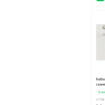
Кабе
скане
В ная
17738