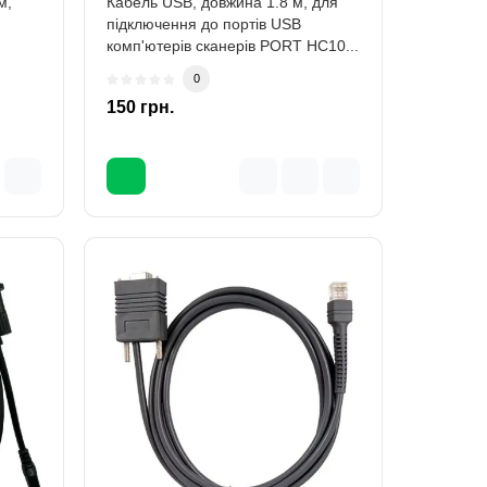
м,
Кабель USB, довжина 1.8 м, для
підключення до портів USB
комп'ютерів сканерів PORT HC10...
0
150 грн.