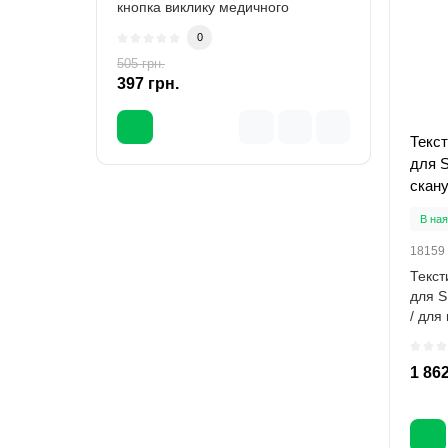
кнопка виклику медичного
меди
персоналу, роз..
виріш
0
505 грн.
657 гр
-21 %
397 грн.
461 
Текст
для 
скан
В ная
18159
Текст
для S
/ для
tex..
1 862