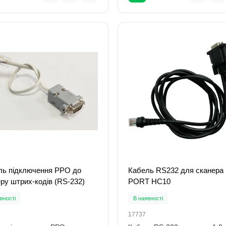
ль підключення РРО до
Кабель RS232 для сканера
ру штрих-кодів (RS-232)
PORT HC10
вності
В наявності
17737