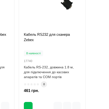
у:
ebex
Кабель RS232 для сканера
Zebex
В наявності
17740
для
Кабель RS-232, довжина 1.8 м,
для підключення до касових
апаратів та COM портів
комп'ютерів сканерів..
0
461 грн.