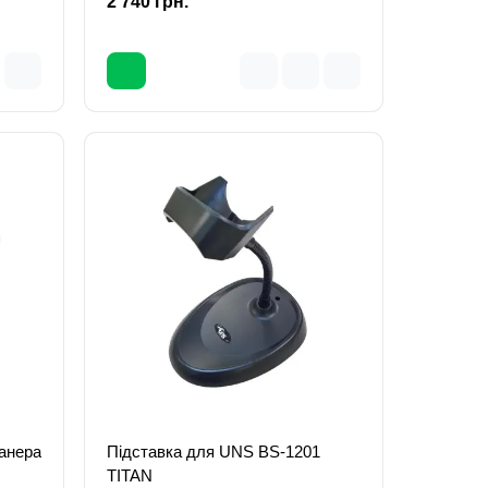
2 740 грн.
винка
соналу
й
тів і
канера
Підставка для UNS BS-1201
TITAN