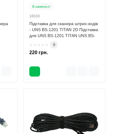
В наявності
18333
нера
Підставка для сканера штрих-кодів
- UNS BS-1201 TITAN 2D Підставка
для UNS BS-1201 TITAN UNS BS-
1201..
0
220 грн.
Акція
6
к
 LP-
6 кг,