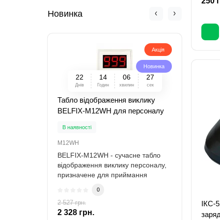
250 
Новинка
Акція
Новинка
2
2
1
4
0
6
2
6
Днів
Годин
хвилин
сек
Табло відображення виклику
Воло
BELFIX-M12WH для персоналу
годи
В наявності
В ная
M12WH
P12BK
BELFIX-M12WH - сучасне табло
BELFI
відображення виклику персоналу,
воло
призначене для приймання
годин
сигналів від б..
персо
0
2 274
2 527 грн.
ІКС-5
-8 %
2 328 грн.
заряд