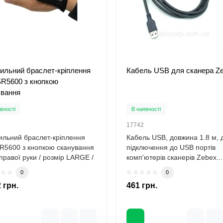
чний персонал має
15 кг, 30 кг Дискретність відлік
альне значенн..
1/2..
0
0
н.
29 824 грн.
-30 %
-10 %
грн.
26 841 грн.
ильний браслет-кріплення
Кабель USB для сканера Z
SR5600 з кнопкою
ування
вності
В наявності
17742
ильний браслет-кріплення
Кабель USB, довжина 1.8 м, 
R5600 з кнопкою сканування
підключення до USB портів
 правої руки / розмір LARGE /
комп'ютерів сканерів Zebex...
0
0
 грн.
461 грн.