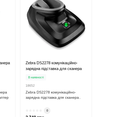
канера
Zebra DS2278 комунікаційно-
зарядна підставка для сканера
В наявності
18652
нера
Zebra DS2278 комунікаційно-
аптер
зарядна підставка для сканера..
0