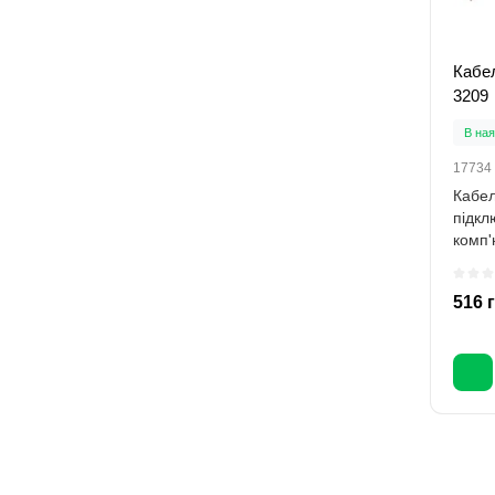
Кабе
3209
В ная
17734
Кабел
підкл
комп'
Призн
516 