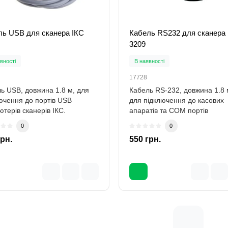
ль USB для сканера ІКС
Кабель RS232 для сканера 
3209
вності
В наявності
17728
ь USB, довжина 1.8 м, для
Кабель RS-232, довжина 1.8 
ючення до портів USB
для підключення до касових
ютерів сканерів ІКС.
апаратів та COM портів
ачений для м..
комп'ютерів сканерів..
0
0
грн.
550 грн.