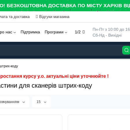
лата та доставка
Відгуки магазина
 Пн-Пт з 10:00 до 16
ро нас
Підтримка
Програми
1/2
 Сб-Нд - Вихідні
 штрих-коду
ростання курсу у.о. актуальні ціни уточнюйте !
стини для сканерів штрих-коду
мовчуванням
15