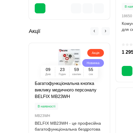
В ная
18650
Комун
для с
Акції
1 295
Акція
Новинка
0
9
2
3
5
9
5
4
Днів
Годин
хвилин
сек
Багатофункціональна кнопка
Безд
виклику медичного персоналу
викл
BELFIX MB23WH
HB3
В наявності
В ная
MB23WH
HB37
BELFIX MB23WH - це професійна
Коли 
багатофункціональна бездротова
можли