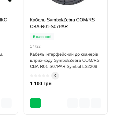
ІКС
Кабель Symbol/Zebra COM/RS
CBA-R01-S07PAR
В наявності
17722
м,
Кабель інтерфейсний до сканерів
штрих-коду Symbol/Zebra COM/RS
CBA-R01-S07PAR Symbol LS2208
Symbol L..
0
1 100 грн.