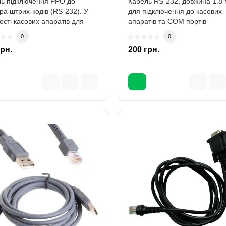
ь підключення РРО до
Кабель RS-232, довжина 1.8 
ра штрих-кодів (RS-232). У
для підключення до касових
ості касових апаратів для
апаратів та COM портів
ючення..
комп'ютерів сканерів..
0
0
грн.
200 грн.