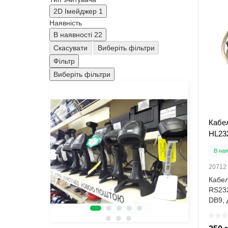
2D Імейджер
1
Наявність
В наявності
22
Скасувати
Виберіть фільтри
Фільтр
Виберіть фільтри
Кабе
HL23
В ная
20712
Кабел
RS23
DB9, 
Стан 