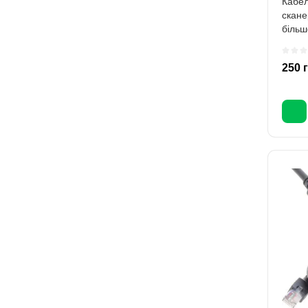
Кабел
скане
більш
підкл
250 