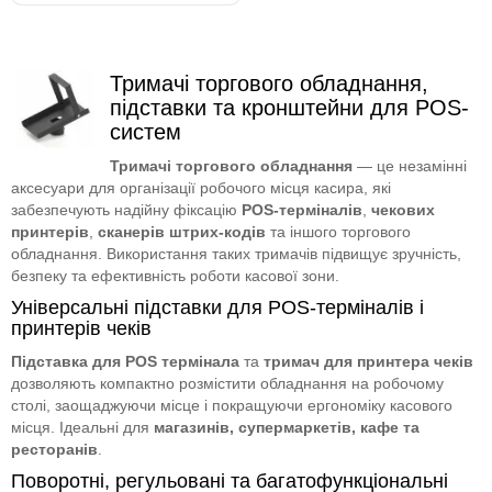
Тримачі торгового обладнання,
підставки та кронштейни для POS-
систем
Тримачі торгового обладнання
— це незамінні
аксесуари для організації робочого місця касира, які
забезпечують надійну фіксацію
POS-терміналів
,
чекових
принтерів
,
сканерів штрих-кодів
та іншого торгового
обладнання. Використання таких тримачів підвищує зручність,
безпеку та ефективність роботи касової зони.
Універсальні підставки для POS-терміналів і
принтерів чеків
Підставка для POS термінала
та
тримач для принтера чеків
дозволяють компактно розмістити обладнання на робочому
столі, заощаджуючи місце і покращуючи ергономіку касового
місця. Ідеальні для
магазинів, супермаркетів, кафе та
ресторанів
.
Поворотні, регульовані та багатофункціональні