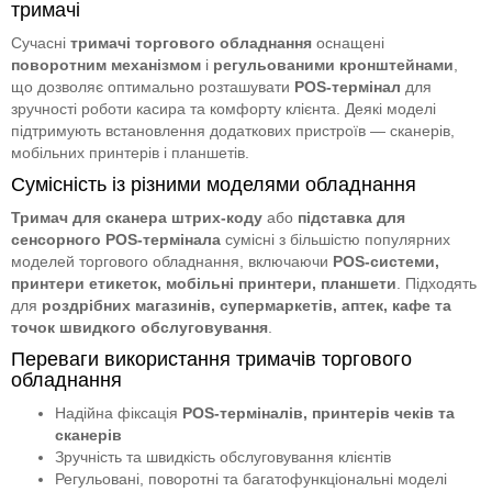
тримачі
Сучасні
тримачі торгового обладнання
оснащені
поворотним механізмом
і
регульованими кронштейнами
,
що дозволяє оптимально розташувати
POS-термінал
для
зручності роботи касира та комфорту клієнта. Деякі моделі
підтримують встановлення додаткових пристроїв — сканерів,
мобільних принтерів і планшетів.
Сумісність із різними моделями обладнання
Тримач для сканера штрих-коду
або
підставка для
сенсорного POS-термінала
сумісні з більшістю популярних
моделей торгового обладнання, включаючи
POS-системи,
принтери етикеток, мобільні принтери, планшети
. Підходять
для
роздрібних магазинів, супермаркетів, аптек, кафе та
точок швидкого обслуговування
.
Переваги використання тримачів торгового
обладнання
Надійна фіксація
POS-терміналів, принтерів чеків та
сканерів
Зручність та швидкість обслуговування клієнтів
Регульовані, поворотні та багатофункціональні моделі