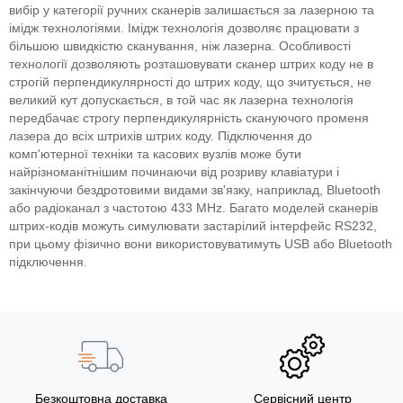
вибір у категорії ручних сканерів залишається за лазерною та
імідж технологіями. Імідж технологія дозволяє працювати з
більшою швидкістю сканування, ніж лазерна. Особливості
технології дозволяють розташовувати сканер штрих коду не в
строгій перпендикулярності до штрих коду, що зчитується, не
великий кут допускається, в той час як лазерна технологія
передбачає строгу перпендикулярність скануючого променя
лазера до всіх штрихів штрих коду. Підключення до
комп'ютерної техніки та касових вузлів може бути
найрізноманітнішим починаючи від розриву клавіатури і
закінчуючи бездротовими видами зв'язку, наприклад, Bluetooth
або радіоканал з частотою 433 MHz. Багато моделей сканерів
штрих-кодів можуть симулювати застарілий інтерфейс RS232,
при цьому фізично вони використовуватимуть USB або Bluetooth
підключення.
Безкоштовна доставка
Сервісний центр