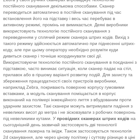
постійного сканування декількома способами. Сканер
переводиться автоматично в постійне сканування під час
встановлення його на підставку і весь час перебуває в
активному режимі, промінь не вимикається. Деякі виробники
використовують технологію постійного сканування з
переведенням у сплячий режим сканера штрих кодів. Вихід з
такого режиму здійснюється автоматично при піднесенні штрих-
коду, але при цьому оператору необхідно розуміти куди
дивиться сканер і точніше координувати свої дії.
Використовуючи технологію постійного сканування в поєднанні з
підставкою, часто виникає ситуація, коли сканер падає на стіл,
прилавок або в гіршому варіанті розвитку подій. Для захисту та
збереження працездатності своїх пристроїв виробники,
наприклад Zebra, покривають поверхню корпусу гумовими
вставками, а модуль сканування поміщається в корпус
виконаний на полімері інжекційного лиття з вбудованим проти
ударним захистом. Такі сканери можуть витримувати падіння з
невеликих висот до метра і не зісковзувати з робочих поверхонь
під невеликими кутами. У
провідних сканерах штрих кодів
на
сьогоднішній день зазвичай застосовують дві технології
сканування лазерна та імідж. Також застосовується технологія
2d сканування, але через цінову політику і суттєву різницю в ціні