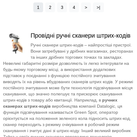
1
2
3
4
>
>|
Провідні ручні сканери штрих-кодів
Ручні сканери штрих-кодів – найпростіші пристрої.
Вони затребувані у дрібних магазинах, ресторанах
та інших дрібних торгових точках та закладах.
Невеликі габаритні розміри дозволяють їх легко інтегрувати на
будь-якому торговому місці, а використання додаткових
підставок у поєднанні з функцією постійного зчитування
виводять їх на рівень вбудованих сканерів штрих кодів. У режимі
постійного зчитування може бути технологія підсвічування місця
сканування, що значно полегшує та прискорює сканування
штрих-кодів з товару або квитанції. Наприклад, в
ручних
сканерах штрих-кодів
виробництва компанії Datalogic, ця
функція підсвічування називається Green Spot, оператор
орієнтується на положення зеленого кола підносить штрих-код,
сканер переходить з режиму очікування в робочий режим
сканування і зчитує дані зі штрих-коду. Інший великий виробник
Zebra у своїх ручних сканерах впроваджує технологію