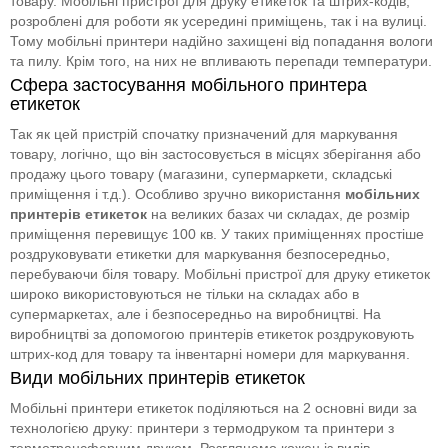
товару. Мобільні пристрої для друку етикеток та штрих-кодів,
розроблені для роботи як усередині приміщень, так і на вулиці.
Тому мобільні принтери надійно захищені від попадання вологи
та пилу. Крім того, на них не впливають перепади температури.
Сфера застосування мобільного принтера
етикеток
Так як цей пристрій спочатку призначений для маркування
товару, логічно, що він застосовується в місцях зберігання або
продажу цього товару (магазини, супермаркети, складські
приміщення і т.д.). Особливо зручно використання
мобільних
принтерів етикеток
на великих базах чи складах, де розмір
приміщення перевищує 100 кв. У таких приміщеннях простіше
роздруковувати етикетки для маркування безпосередньо,
перебуваючи біля товару. Мобільні пристрої для друку етикеток
широко використовуються не тільки на складах або в
супермаркетах, але і безпосередньо на виробництві. На
виробництві за допомогою принтерів етикеток роздруковують
штрих-код для товару та інвентарні номери для маркування.
Види мобільних принтерів етикеток
Мобільні принтери етикеток поділяються на 2 основні види за
технологією друку: принтери з термодруком та принтери з
термотрансферним друком. Розглянемо кожен із видів