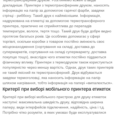
докладніше. Принтери з термотрансферним друком, наносять
інформацію на папір за допомогою гарячої фарби, завдяки
стрічці - риббону. Такий друк є найякіснішим. Інформація,
надрукована на етикетці за допомогою термотрансферного
принтера, практично не сприйнятлива до перепадів
температури, вологи, тертя тощо. Такий друк буде добре видно
протягом багатьох років. Це особливо допомагає у сфері
торгівлі, оскільки коробки з товаром постійно змінюють своє
місцезнаходження (сортування на складі, доставка до
супермаркетів, сортування на складі супермаркету, доставка
покупцю тощо), внаслідок чого етикетки постійно піддаються
фізичному впливу. Принтери з термодруком також користуються
популярністю через меншу вартість. Однак, друк таких принтерів
не такий якісний як термотрансферний. Друк відбувається
завдяки термоголовці, яка наносить інформацію на папір
шляхом нагрівання, тобто інформація на папері «випалюється».
Критерії при виборі мобільного принтера етикеток
Критерії при виборі мобільного пристрою для друку етикеток
наступні: максимальна швидкість друку, відповідна ширина
паперу, види інтерфейсів підключення, надійність, ціна і т.д.
Потрібно чітко розуміти, в яких умовах буде експлуатуватися