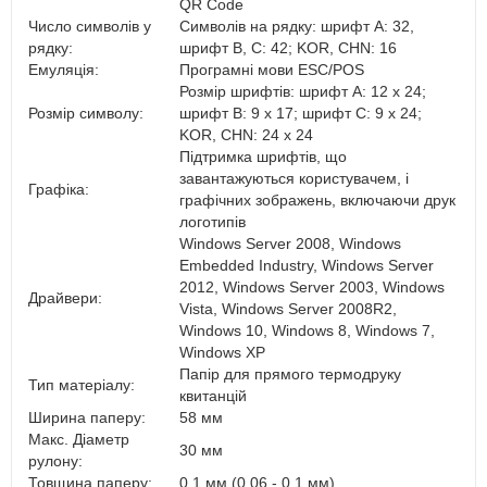
QR Code
Число символів у
Символів на рядку: шрифт A: 32,
рядку:
шрифт B, C: 42; KOR, CHN: 16
Емуляція:
Програмні мови ESC/POS
Розмір шрифтів: шрифт A: 12 x 24;
Розмір символу:
шрифт B: 9 x 17; шрифт C: 9 x 24;
KOR, CHN: 24 x 24
Підтримка шрифтів, що
завантажуються користувачем, і
Графіка:
графічних зображень, включаючи друк
логотипів
Windows Server 2008, Windows
Embedded Industry, Windows Server
2012, Windows Server 2003, Windows
Драйвери:
Vista, Windows Server 2008R2,
Windows 10, Windows 8, Windows 7,
Windows XP
Папір для прямого термодруку
Тип матеріалу:
квитанцій
Ширина паперу:
58 мм
Макс. Діаметр
30 мм
рулону:
Товщина паперу:
0,1 мм (0,06 - 0,1 мм)