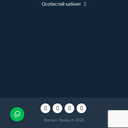
шт. Бездротова кнопка виклику медсестри
Особистий кабінет
BELFIX-B07 - 5 шт. Кріплення для монтажу.
Інструкція користувача. ..
Магнат-Трейд © 2026