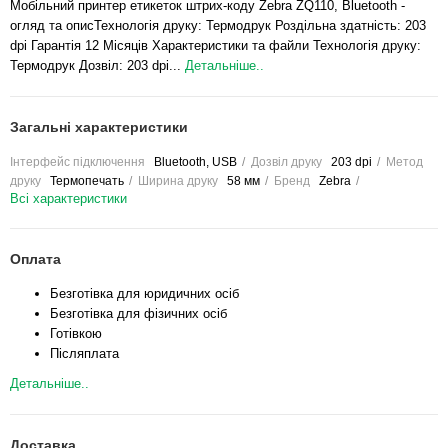
Мобільний принтер етикеток штрих-коду Zebra ZQ110, Bluetooth -
огляд та описТехнологія друку: Термодрук Роздільна здатність: 203
dpi Гарантія 12 Місяців Характеристики та файли Технологія друку:
Термодрук Дозвіл: 203 dpi...
Детальніше..
Загальні характеристики
Інтерфейс підключення
Bluetooth, USB
Дозвіл друку
203 dpi
Метод
друку
Термопечать
Ширина друку
58 мм
Бренд
Zebra
Всі характеристики
Оплата
Безготівка для юридичних осіб
Безготівка для фізичних осіб
Готівкою
Післяплата
Детальніше..
Доставка