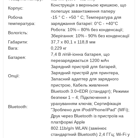
Конструкція з верхньою кришкою, що
Корпус:
полегшує завантаження паперу
Робоча
-15 ° C - +50 ° C; Температура для
температура:
заряджання батареї: 0°C - +40°C
Робота: 10% – 80% без конденсації;
Вологість:
Зберігання: 10% - 90% без конденсації
Габарити:
37,7 х 80,1 х 118,8 мм
Вага:
0,229 кг
7,4 В літій-іонна батарея, що
Батарея:
перезаряджається 1200 мАч
Зарядний пристрій для батарей,
Зарядний пристрій для принтера,
Опції:
Запасний адаптер для зарядного
пристрою, Кабель живлення
Bluetooth 3.0+EDR (стандарт); Режими
безпеки 1 – 4; Підключення з
урахуванням ключів; Сертифікація
Bluetooth:
"Зроблено для iPod/iPhone/iPad" (MFi);
Друк через Bluetooth із пристроїв на
платформі Apple
802.11b/g/n WLAN (замінює
стандартний Bluetooth) 2,4 ГГц; Wi-Fi у