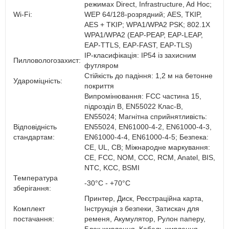
режимах Direct, Infrastructure, Ad Hoc;
Wi-Fi:
WEP 64/128-розрядний; AES, TKIP,
AES + TKIP; WPA1/WPA2 PSK; 802.1X
WPA1/WPA2 (EAP-PEAP, EAP-LEAP,
EAP-TTLS, EAP-FAST, EAP-TLS)
IP-класифікація: IP54 із захисним
Пилловологозахист:
футляром
Стійкість до падіння: 1,2 м на бетонне
Удароміцність:
покриття
Випромінювання: FCC частина 15,
підрозділ B, EN55022 Клас-B,
EN55024; Магнітна сприйнятливість:
Відповідність
EN55024, EN61000-4-2, EN61000-4-3,
стандартам:
EN61000-4-4, EN61000-4-5; Безпека:
CE, UL, CB; Міжнародне маркування:
CE, FCC, NOM, CCC, RCM, Anatel, BIS,
NTC, KCC, BSMI
Температура
-30°C - +70°C
зберігання:
Принтер, Диск, Реєстраційна карта,
Комплект
Інструкція з безпеки, Затискач для
постачання:
ременя, Акумулятор, Рулон паперу,