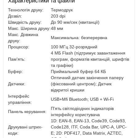
Характеристики та файли
Технологія друку:
Термодрук
Дозвіл:
203 dpi
Швидкість друку:
До 90 мм/сек (квитанції)
Макс. Ширина друку:
48 мм
Макс. Довжина
Максимальна: безперервна
друку:
Процесор:
100 МГц 32-розрядний
4 МБ Flash (підтримує завантаження
Пам'ять:
програм, форматів квитанцій, шрифтів
та графіки)
Буфер:
Приймальний буфер 64 КБ
Оптичний датчик закінчення паперу
Датчики:
(фіксований центром); Датчик
відкритої кришки
Інтерфейс
USB+Mfi Bluetooth; USB + Wi-Fi
управління:
П'ять світлодіодних індикаторів
Панель керування:
інтерфейсу користувача
1D: EAN-8, EAN-13, Code39, Code93,
Друкувані штрих-
Code128, ITF, Coda Bar, UPC-A, UPC-
коди:
E; 2D: PDF417, Data Matrix, AZTEC,