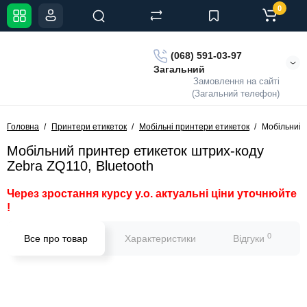
0
(068) 591-03-97
Загальний
Замовлення на сайті
(Загальний телефон)
Головна
Принтери етикеток
Мобільні принтери етикеток
Мобільний 
Мобільний принтер етикеток штрих-коду
Zebra ZQ110, Bluetooth
Через зростання курсу у.о. актуальні ціни уточнюйте
!
0
Все про товар
Характеристики
Відгуки