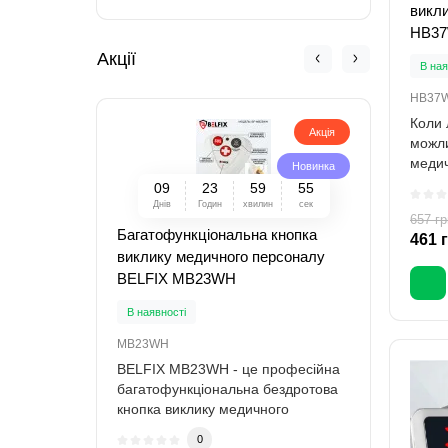
викл
HB3
Акції
В ная
HB37
Коли 
Акція
можли
медич
Новинка
виріш
0
9
2
3
5
9
5
3
Днів
Годин
хвилин
сек
657 гр
Багатофункціональна кнопка
Безд
461 
виклику медичного персоналу
викл
BELFIX MB23WH
HB3
В наявності
В ная
MB23WH
HB37
BELFIX MB23WH - це професійна
Коли 
багатофункціональна бездротова
можли
кнопка виклику медичного
меди
персоналу, роз..
виріш
0