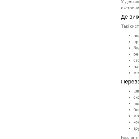
У деяких
екстрени
Де вик
Такі сис
лі
пр
бу
ре
ст
ла
ме
Перева
шв
ск
пі
бе
мо
ко
зр
Бездрото