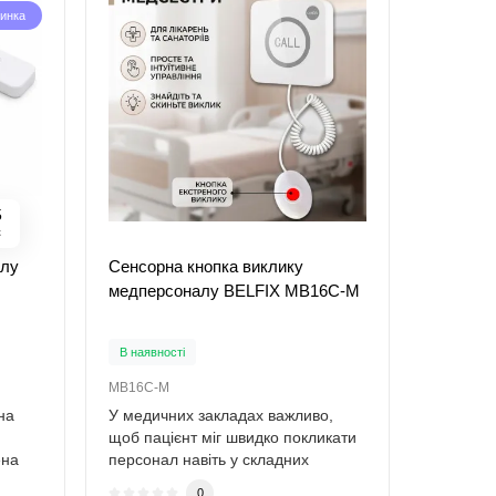
инка
3
к
алу
Сенсорна кнопка виклику
медперсоналу BELFIX MB16C-M
В наявності
MB16C-M
на
У медичних закладах важливо,
щоб пацієнт міг швидко покликати
ена
персонал навіть у складних
умовах. BEL..
0