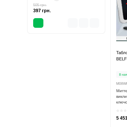
505 грн.
657 гр
-21 %
397 грн.
461 
Табло
BELF
В ная
M08W
Миттє
викли
ключо
медич
5 451