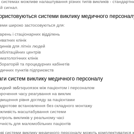
 системах можливе налаштування різних типів викликів - стандартн
й сигнал.
ористовуються системи виклику медичного персонал
теми широко застосовуються для:
карень і стаціонарних відділень
иватних клінік
динків для літніх людей
абілітаційних центрів
оматологічних клінік
бораторій та процедурних кабінетів
дичних пунктів підприємств
ги систем виклику медичного персоналу
идкий зв&rsquoязок між пацієнтом і персоналом
орочення часу реагування на виклик
двищення рівня догляду за пацієнтами
здротове встановлення без складного монтажу
жливість масштабування системи
нтроль викликів у реальному часі
учність для маломобільних пацієнтів
ві системи виклику медичного персоналу можуть комплектуватися 