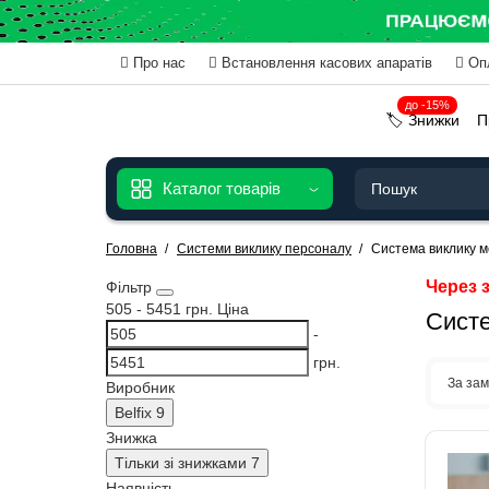
Про нас
Встановлення касових апаратів
Оп
до -15%
🏷️ Знижки
П
Каталог товарів
Головна
Системи виклику персоналу
Система виклику 
Через з
Фільтр
505
-
5451
грн.
Ціна
Систе
-
грн.
За за
Виробник
Belfix
9
Знижка
Тільки зі знижками
7
Наявність