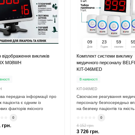
н.
29 824 грн.
-30 %
-10 %
грн.
26 841 грн.
0
9
2
3
5
9
5
Днів
Годин
хвилин
се
 відображення викликів
Комплект системи виклику
IX M08WH
медичного персоналу BELF
KIT-046MED
вності
В наявності
H
KIT-046MED
ва передача інформації про
Своєчасне реагування медич
к пацієнта є одним із
персоналу безпосередньо вп
вих факторів якісного
на безпеку пацієнтів та якість
ного обсл..
медичн..
0
0
 грн.
4 152 грн.
-10 %
3 726 грн.