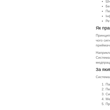
Шн
Бе
Пе
Ін
Ре
Як пра
Принцип 
чого сиг
приймач 
Наприкла
Система 
медпраці
За яки
Система 
Па
Пе
Си
Ме
Пр