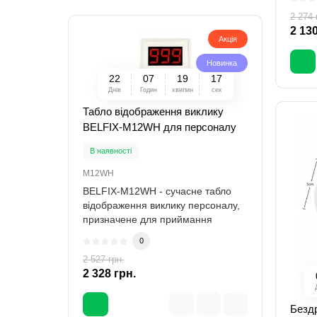
2 274 
2 130
Акція
Новинка
2
2
0
7
1
9
1
5
Днів
Годин
хвилин
сек
Табло відображення виклику
Воло
BELFIX-M12WH для персоналу
годи
В наявності
В ная
M12WH
P12BK
BELFIX-M12WH - сучасне табло
BELFI
відображення виклику персоналу,
воло
призначене для приймання
годин
сигналів від б..
персо
0
2 274
2 527 грн.
-8 %
2 328 грн.
Бездр