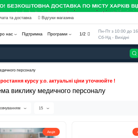
лата та доставка
Відгуки магазина
 Пн-Пт з 10:00 до 16
ро нас
Підтримка
Програми
1/2
 Сб-Нд - Вихідні
медичного персоналу
ростання курсу у.о. актуальні ціни уточнюйте !
ма виклику медичного персоналу
мовчуванням
15
Акція