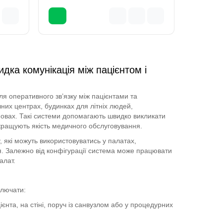
ка комунікація між пацієнтом і
я оперативного зв’язку між пацієнтами та
них центрах, будинках для літніх людей,
ановах. Такі системи допомагають швидко викликати
кращують якість медичного обслуговування.
, які можуть використовуватись у палатах,
ня. Залежно від конфігурації система може працювати
алат.
ключати:
нта, на стіні, поруч із санвузлом або у процедурних