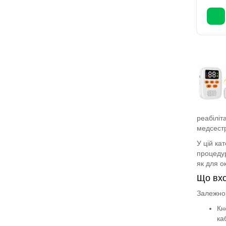
реабіліт
медсестр
У цій ка
процедур
як для о
Що вхо
Залежно 
Кн
ка