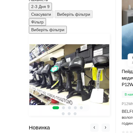
2-3 Дня
9
Скасувати
Виберіть фільтри
Фільтр
Виберіть фільтри
Пейд
меди
P12
В ная
P12W
BELFI
волог
годин
Новинка
швидк