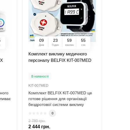
4
0
9
2
3
5
9
5
4
к
Днів
Годин
хвилин
сек
Комплект виклику медичного
IX
персоналу BELFIX KIT-007MED
В наявності
KIT-007MED
ного
Комплект BELFIX KIT-007MED це
ливає
готове рішення для організації
бездротової системи виклику
медичного ..
0
2 780 грн.
-12 %
2 444 грн.