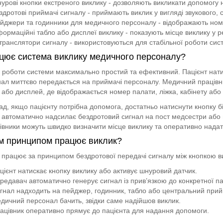
урові кнопки екстреного виклику - дозволяють викликати допомогу 
здротові приймачі сигналу - приймають виклик у вигляді звукового, с
йджери та годинники для медичного персоналу - відображають номер
формаційні табло або дисплеї виклику - показують місце виклику у р
транслятори сигналу - використовуються для стабільної роботи сист
цює система виклику медичного персоналу?
роботи системи максимально простий та ефективний. Пацієнт натис
нал миттєво передається на приймачі персоналу. Медичний працівн
або дисплей, де відображається номер палати, ліжка, кабінету або з
д, якщо пацієнту потрібна допомога, достатньо натиснути кнопку бі
автоматично надсилає бездротовий сигнал на пост медсестри або
вники можуть швидко визначити місце виклику та оперативно надат
м принципом працює виклик?
працює за принципом бездротової передачі сигналу між кнопкою в
цієнт натискає кнопку виклику або активує шнуровий датчик.
редавач автоматично генерує сигнал із прив’язкою до конкретної па
гнал надходить на пейджер, годинник, табло або центральний прий
дичний персонал бачить, звідки саме надійшов виклик.
ацівник оперативно прямує до пацієнта для надання допомоги.