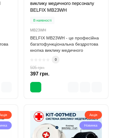
H
виклику медичного персоналу
BELFIX MB23WH
В наявності
MB23WH
BELFIX MB23WH - це професійна
Акція
това
багатофункціональна бездротова
кнопка виклику медичного
персоналу, роз..
5
0
к
505 грн.
-21 %
 LP-
397 грн.
Акція
Акція
6 кг,
инка
Новинка
у: