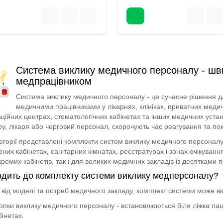
Система виклику медичного персоналу - швид
медпрацівником
Система виклику медичного персоналу - це сучасне рішення дл
медичними працівниками у лікарнях, клініках, приватних медич
аційних центрах, стоматологічних кабінетах та інших медичних уст
у, лікаря або черговий персонал, скорочують час реагування та по
тегорії представлені комплекти систем виклику медичного персоналу
них кабінетах, санітарних кімнатах, реєстратурах і зонах очікуван
кремих кабінетів, так і для великих медичних закладів із десятками п
дить до комплекту системи виклику медперсоналу?
від моделі та потреб медичного закладу, комплект системи може в
опки виклику медичного персоналу - встановлюються біля ліжка паціє
бінетах.