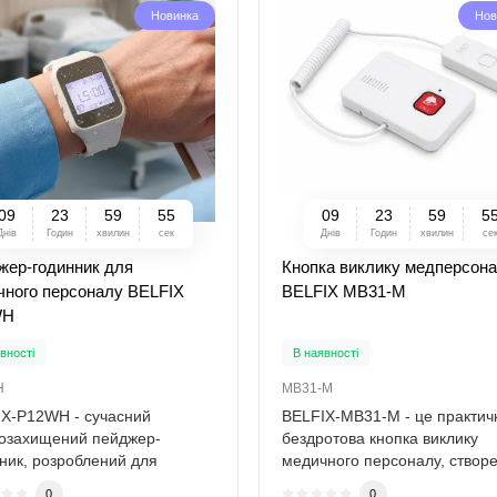
Новинка
Нов
0
9
2
3
5
9
5
3
0
9
2
3
5
9
5
Днів
Годин
хвилин
сек
Днів
Годин
хвилин
се
жер-годинник для
Кнопка виклику медперсон
чного персоналу BELFIX
BELFIX MB31-M
WH
вності
В наявності
H
MB31-M
X-P12WH - сучасний
BELFIX-MB31-M - це практич
озахищений пейджер-
бездротова кнопка виклику
ник, розроблений для
медичного персоналу, створ
ого приймання викликі..
для швидкого зв..
0
0