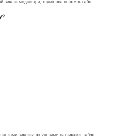
ий виклик медсестри, термінова допомога або
у?
кнопками виклику, шнуровими датчиками, табло,