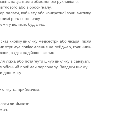
навіть пацієнтам з обмеженою рухливістю.
вітлового або вібросигналу.
 палати, кабінету або конкретної зони виклику.
ежимі реального часу.
еми у великих будівлях.
кає кнопку виклику медсестри або лікаря, після
ик отримує повідомлення на пейджер, годинник-
они, звідки надійшов виклик.
ля ліжка або потягнути шнур виклику в санвузлі.
 мобільний приймач персоналу. Завдяки цьому
и допомогу.
иклику та приймачем:
лати чи кімнати.
мач.