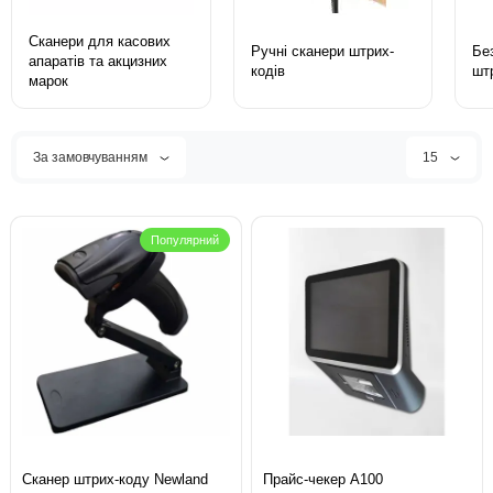
Сканери для касових
Ручні сканери штрих-
Бе
апаратів та акцизних
кодів
шт
марок
За замовчуванням
15
Популярний
Сканер штрих-коду Newland
Прайс-чекер А100