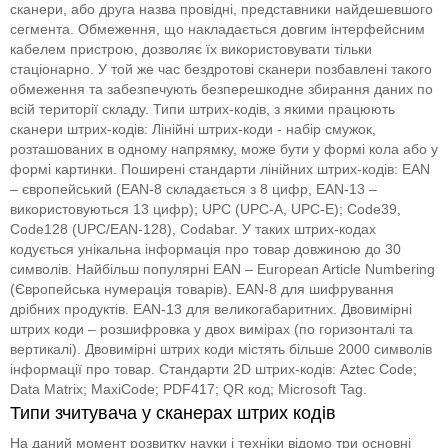
сканери, або друга назва провідні, представники найдешевшого
сегмента. Обмеження, що накладається довгим інтерфейсним
кабелем пристрою, дозволяє їх використовувати тільки
стаціонарно. У той же час бездротові сканери позбавлені такого
обмеження та забезпечують безперешкодне збирання даних по
всій території складу. Типи штрих-кодів, з якими працюють
сканери штрих-кодів: Лінійні штрих-коди - набір смужок,
розташованих в одному напрямку, може бути у формі кола або у
формі картинки. Поширені стандарти лінійних штрих-кодів: EAN
– європейський (EAN-8 складається з 8 цифр, EAN-13 –
використовуються 13 цифр); UPC (UPC-A, UPC-E); Code39,
Code128 (UPC/EAN-128), Codabar. У таких штрих-кодах
кодується унікальна інформація про товар довжиною до 30
символів. Найбільш популярні EAN – European Article Numbering
(Європейська нумерація товарів). EAN-8 для шифрування
дрібних продуктів. EAN-13 для великогабаритних. Двовимірні
штрих коди – розшифровка у двох вимірах (по горизонталі та
вертикалі). Двовимірні штрих коди містять більше 2000 символів
інформації про товар. Стандарти 2D штрих-кодів: Aztec Code;
Data Matrix; MaxiCode; PDF417; QR код; Microsoft Tag.
Типи зчитувача у сканерах штрих кодів
На даний момент розвитку науки і техніки відомо три основні