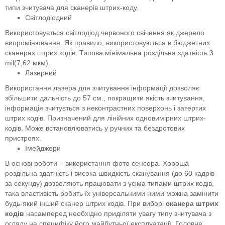
типи зчитувача для сканерів штрих-коду.
Світлодіодний
Використовується світлодіод червоного свічення як джерело
випромінювання. Як правило, використовуються в бюджетних
сканерах штрих кодів. Типова мінімальна роздільна здатність 3
mil(7,62 мкм).
Лазерний
Використання лазера для зчитування інформації дозволяє
збільшити дальність до 57 см., покращити якість зчитування,
інформація зчитується з неконтрастних поверхонь і затертих
штрих кодів. Призначений для лінійних одновимірних штрих-
кодів. Може встановлюватись у ручних та бездротових
пристроях.
Імейджери
В основі роботи – використання фото сенсора. Хороша
роздільна здатність і висока швидкість сканування (до 60 кадрів
за секунду) дозволяють працювати з усіма типами штрих кодів,
така властивість робить їх універсальними ними можна замінити
будь-який інший сканер штрих кодів. При виборі
сканера штрих
кодів
насамперед необхідно приділяти увагу типу зчитувача з
огляду на специфіку його майбутньої експлуатації. Головне