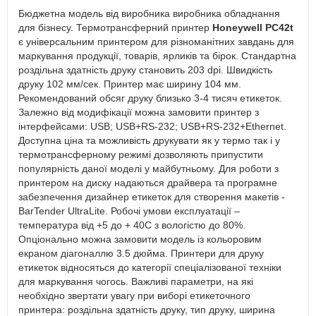
Бюджетна модель від виробника виробника обладнання
для бізнесу. Термотрансферний принтер
Honeywell PC42t
є універсальним принтером для різноманітних завдань для
маркування продукції, товарів, ярликів та бірок. Стандартна
роздільна здатність друку становить 203 dpi. Швидкість
друку 102 мм/сек. Принтер має ширину 104 мм.
Рекомендований обсяг друку близько 3-4 тисяч етикеток.
Залежно від модифікації можна замовити принтер з
інтерфейсами: USB; USB+RS-232; USB+RS-232+Ethernet.
Доступна ціна та можливість друкувати як у термо так і у
термотрансферному режимі дозволяють припустити
популярність даної моделі у майбутньому. Для роботи з
принтером на диску надаються драйвера та програмне
забезпечення дизайнер етикеток для створення макетів -
BarTender UltraLite. Робочі умови експлуатації –
температура від +5 до + 40С з вологістю до 80%.
Опціонально можна замовити модель із кольоровим
екраном діагоналлю 3.5 дюйма. Принтери для друку
етикеток відносяться до категорії спеціалізованої техніки
для маркування чогось. Важливі параметри, на які
необхідно звертати увагу при виборі етикеточного
принтера: роздільна здатність друку, тип друку, ширина