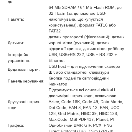
до:
64 МБ SDRAM / 64 МБ Flash ROM, до
32 Гбайт (за допомогою USB-
Пам'ять:
накопичувача, що купується
користувачем), формат FAT16 або
FAT32
датчик прозорості (фіксований); датчик
Датчики:
чорної мітки (рухливий); датчик
відкритої кришки; датчик кінця риббону
Інтерфейс
USB; USB+RS-232; USB + RS-232 +
управління:
Ethernet
USB host – для підключення сканера
Додаткові порти:
ШК або стандартної клавіатури
Кнопка подачі та світлодіодний
Панель керування:
індикатор
Підтримуються всі основні лінійні і
двовимірні штрих-коди, включаючи
Друкувані штрих-
Aztec, Code 16K, Code 49, Data Matrix,
коди:
Dot Code, EAN-8, EAN-13, EAN, UCC
128, Grid Matrix, HIBC 39, HIBC 128,
MaxiCode, MSI PDF417, Planet, Pl
Графіка:
Однобитний BMP, GIF, PCX, PNG
Direct Protocol (DP), ZSim (ZPL-II),