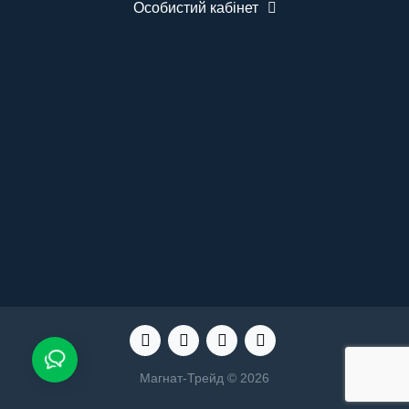
шт. Бездротова кнопка виклику медсестри
Особистий кабінет
BELFIX-B07 - 5 шт. Кріплення для монтажу.
Інструкція користувача. ..
Магнат-Трейд © 2026