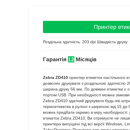
Принтер етик
Роздільна здатність: 203 dpi Швидкість друку
Гарантія
12
Місяців
Zebra ZD410
принтер етикеток настільного кл
дозволяє друкувати з роздільною здатністю 2
ширина друку 56 мм. По довжині етикетки є 
портом USB. При необхідності можна замовит
Zebra ZD410 здатний друкувати будь-які штр
термоетикетка в рулоні з шириною від 15 до 6
можна придбати окремо в міру необхідності: 
етикеток Zebra ZD410, Ви отримуєте не лише 
принтера випущені під всі версії Windows, 
ZebraDesigner. Принтери для друку етикеток в