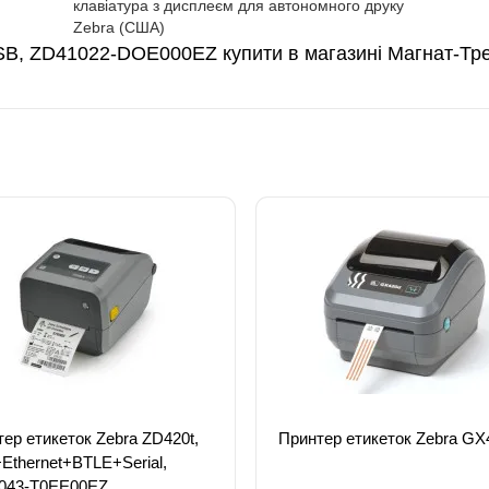
клавіатура з дисплеєм для автономного друку
Zebra (США)
SB, ZD41022-DOE000EZ купити в магазині Магнат-Тр
ер етикеток Zebra ZD420t,
Принтер етикеток Zebra GX
Ethernet+BTLE+Serial,
043-Т0EE00EZ