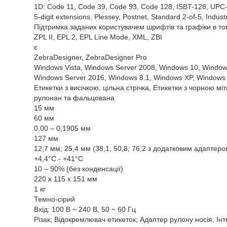
1D: Code 11, Code 39, Code 93, Code 128, ISBT-128, UPC
5-digit extensions, Plessey, Postnet, Standard 2-of-5, Indus
Підтримка заданих користувачем шрифтів та графіки в том
ZPL II, EPL 2, EPL Line Mode, XML, ZBI
є
ZebraDesigner, ZebraDesigner Pro
Windows Vista, Windows Server 2008, Windows 10, Window
Windows Server 2016, Windows 8.1, Windows XP, Windows 
Етикетки з висічкою, цільна стрічка, Етикетки з чорною міт
рулонан та фальцована
15 мм
60 мм
0,00 – 0,1905 мм
127 мм
12,7 мм; 25,4 мм (38,1, 50,8, 76,2 з додатковим адаптеро
+4,4°C - +41°C
10 – 90% (без конденсації)
220 x 115 x 151 мм
1 кг
Темно-сірий
Вхід: 100 В ~ 240 В, 50 ~ 60 Гц
Різак; Відокремлювач етикеток; Адаптер рулону носія; І