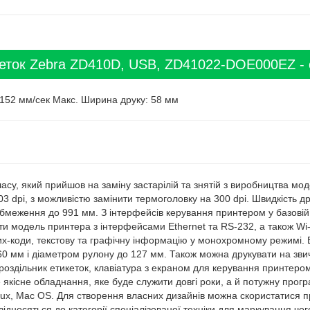
еток Zebra ZD410D, USB, ZD41022-DOE000EZ - 
: 152 мм/сек Макс. Ширина друку: 58 мм
асу, який прийшов на заміну застарілій та знятій з виробництва мо
03 dpi, з можливістю замінити термоголовку на 300 dpi. Швидкість 
обмеження до 991 мм. З інтерфейсів керування принтером у базові
и модель принтера з інтерфейсами Ethernet та RS-232, а також Wi-
их-коди, текстову та графічну інформацію у монохромному режимі. 
0 мм і діаметром рулону до 127 мм. Також можна друкувати на звичай
роздільник етикеток, клавіатура з екраном для керування принтеро
якісне обладнання, яке буде служити довгі роки, а й потужну прогр
Linux, Mac OS. Для створення власних дизайнів можна скористатися
ідносяться до категорії спеціалізованої техніки для маркування чог