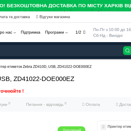
лата та доставка
Відгуки магазина
 Пн-Пт з 10:00 до 16
ро нас
Підтримка
Програми
1/2
 Сб-Нд - Вихідні
тер етикеток Zebra ZD410D, USB, ZD41022-DOE000EZ
 USB, ZD41022-DOE000EZ
точнюйте !
0
0
дгуки
Питання - відповідь
Оплата
Доста
Принтер етик
Популярний