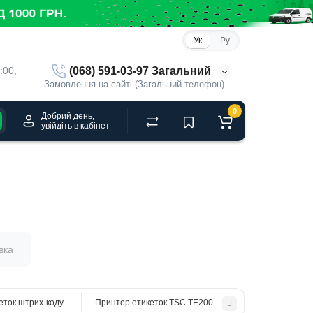
Ук
Ру
(068) 591-03-97 Загальний
:00, 
Замовлення на сайті (Загальний телефон)
0
Добрий день,
увійдіть в кабінет
вка
еток штрих-коду Godex DT2х UES
Принтер етикеток TSC TE200