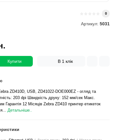
0
Артикул:
5031
н.
Купити
В 1 клік
с
Zebra ZD410D, USB, ZD41022-DOE000EZ - огляд та
ність: 203 dpi Швидкість друку: 152 мм/сек Макс.
м Гарантія 12 Місяців Zebra ZD410 принтер етикеток
я...
Детальніше..
еристики