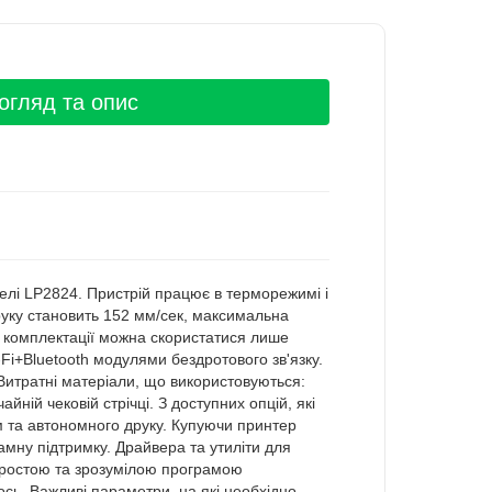
огляд та опис
делі LP2824. Пристрій працює в терморежимі і
друку становить 152 мм/сек, максимальна
й комплектації можна скористатися лише
Fi+Bluetooth модулями бездротового зв'язку.
Витратні матеріали, що використовуються:
ній чековій стрічці. З доступних опцій, які
м та автономного друку. Купуючи принтер
амну підтримку. Драйвера та утиліти для
 простою та зрозумілою програмою
ось. Важливі параметри, на які необхідно