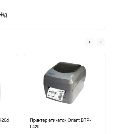
ейд
420d
Принтер етикеток Orient BTP-
Принтер
L42II
USB+Eth
ZD6204