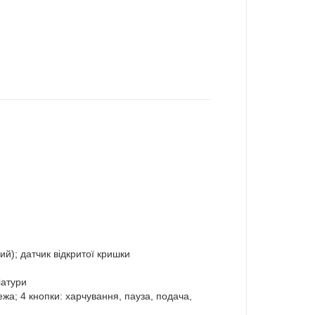
ий); датчик відкритої кришки
іатури
режа; 4 кнопки: харчування, пауза, подача,