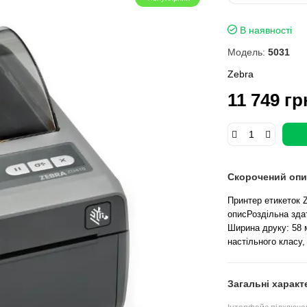
В наявності
Модель:
5031
Zebra
11 749 гр
Скорочений опи
Принтер етикеток 
описРоздільна здат
Ширина друку: 58 м
настільного класу, 
Загальні характ