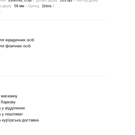
ння
Ethernet, USB
Дозвіл друку
203 dpi
Метод друку
 друку
58 мм
Бренд
Zebra
и
для юридичних осіб
ля фізичних осіб
з магазину
 Харкову
 у відділення
 у поштомат
 кур'єрська доставка