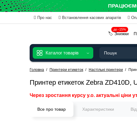
Про нас
Встановлення касових апаратів
Оп
до -15%
🏷️ Знижки
П
Каталог товарів
Головна
Принтери етикеток
Настільні принтери
Прин
Принтер етикеток Zebra ZD410D,
Через зростання курсу у.о. актуальні ціни у
Все про товар
Характеристики
Ві