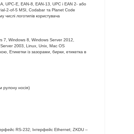
-A, UPC-E, EAN-8, EAN-13, UPC і EAN 2- або
trial-2-of-5 MSI, Codabar та Planet Code
у числі логотипів користувача
s 7, Windows 8, Windows Server 2012,
Server 2003, Linux, Unix, Mac OS
кою, Етикетки із зазорами, бирки, етикетка в
м рулону носія)
нтерфейс RS-232; Інтерфейс Ethernet; ZKDU –