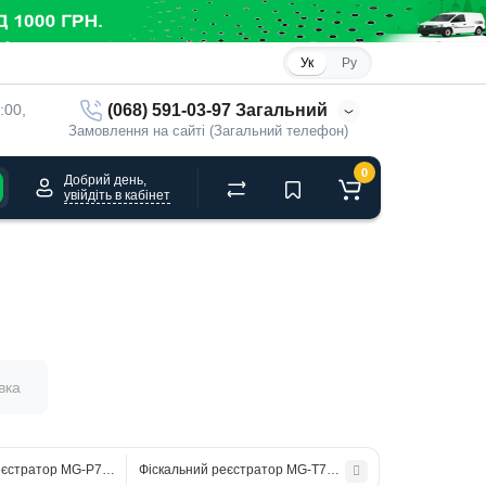
Ук
Ру
(068) 591-03-97 Загальний
:00, 
Замовлення на сайті (Загальний телефон)
0
Добрий день,
увійдіть в кабінет
вка
еєстратор MG-P777TL
Фіскальний реєстратор MG-T787 TL(РРО)