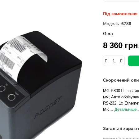
Під замовлення
Модель:
6786
Gera
8 360 грн
Скорочений опи
MG-P800TL - огляд 
мм; Авто обрізува
RS-232, 1x Etherne
Міс...
Детальніше..
Загальні характ