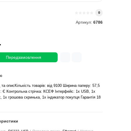
0
Артикул:
6786
.
Передзамовлення
с
та описКількість товарів: від 9100 Ширина паперу: 57,5
ч: Є Контрольна стрічка: КСЕФ Інтерфейс: 1x USB, 1x
t, 1x грошова скринька, 1x індикатор покупця Гарантія 18
еристики