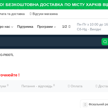
лата та доставка
Відгуки магазина
 Пн-Пт з 10:00 до 16
ро нас
Підтримка
Програми
1/2
 Сб-Нд - Вихідні
G-P800TL
точнюйте !
0
0
дгуки
Питання - відповідь
Оплата
Доста
Фіскальний р