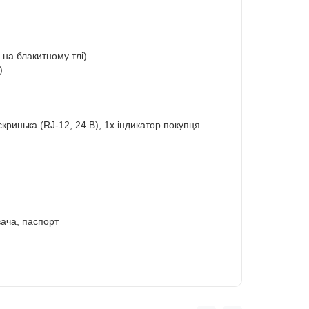
 на блакитному тлі)
)
скринька (RJ-12, 24 В), 1x індикатор покупця
вача, паспорт