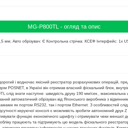
MG-P800TL - огляд та опис
7,5 мм; Авто обрізувач: Є Контрольна стрічка: КСЕФ Інтерфейс: 1x U
дорогий і водночас якісний реєстратор розрахункових операцій, пр
дом POSNET, в Україні він отримав власний фіскальний блок, внутр
L слід знати наступне: швидкість друку 190 мм/сек., максимальна
дований автоматичний обрізувач від Японського виробника з відмінн
мами як портом RS232, так і портом Ethernet. З особливостей слід
дсутності керуючої консолі є можливість зробити автономний друк Z 
тивувати функцію економічного шрифту і отримувати чеки меншої до
м обліку працюють та підтримують цю модель фіскального реєстрато
 отримати вичерпну інформацію у наших технічних фахівців. Компа