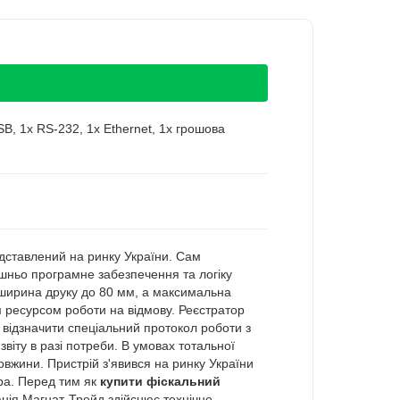
SB, 1x RS-232, 1x Ethernet, 1x грошова
едставлений на ринку України. Сам
ішньо програмне забезпечення та логіку
 ширина друку до 80 мм, а максимальна
им ресурсом роботи на відмову. Реєстратор
 відзначити спеціальний протокол роботи з
звіту в разі потреби. В умовах тотальної
вжини. Пристрій з'явився на ринку України
ра. Перед тим як
купити фіскальний
нія Магнат-Трейд здійснює технічне