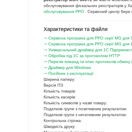
обслуговування фіскальних реєстраторів у Ха
обслуговування РРО
. Сервісний центр бере н
Характеристики та файли
⤍ Сервісна програма для РРО серії MG для
⤍ Сервісна програма для РРО серії MG для 
⤍ Універсальний драйвер для 1С Підприємств
⤍ Обробка під 1С за протоколом HTTP
⤍ Перелік команд та опис протоколів обміну
⤍ Драйвер для Windows
⤍ Посібник з експлуатації
Ширина паперу:
Версія ПЗ:
Кількість товарів:
Кількість касирів:
Кількість символів у назві товару:
Податкові групи з позитивним результатом:
Податкові групи з негативним результатом:
Контрольна стрічка:
Швидкість друку: