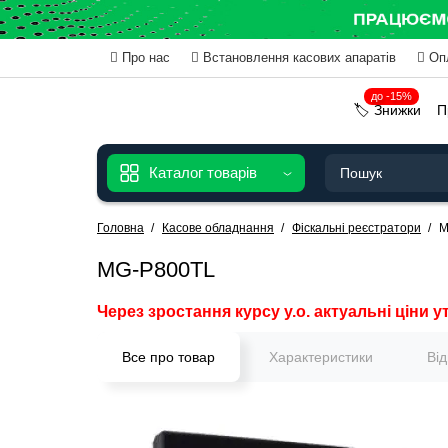
Про нас
Встановлення касових апаратів
Оп
до -15%
🏷️ Знижки
П
Каталог товарів
Головна
Касове обладнання
Фіскальні реєстратори
M
MG-P800TL
Через зростання курсу у.о. актуальні ціни у
Все про товар
Характеристики
Ві