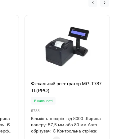
-
Фіскальний реєстратор MG-T787
Портати
TL(РРО)
реєстра
В наявності
Під зам
6788
6809
ирина
Кількість товарів: від 8000 Ширина
Портати
ач: Є
паперу: 57,5 мм або 80 мм Авто
реєстра
терф..
обрізувач: Є Контрольна стрічка:
WiFi. В
К..
Ширина 