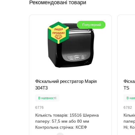
Рекомендовані товари
Популярний
Фіскальний реєстратор Марія
Фіск
304Т3
TS
В наявності
В ная
6776
6782
Кількість товарів: 15516 Ширина
Кільк
паперу: 57,5 мм або 80 мм
папер
Контрольна стрічка: КСЕФ
Ні; К
Інтерфейс: 1x USB..