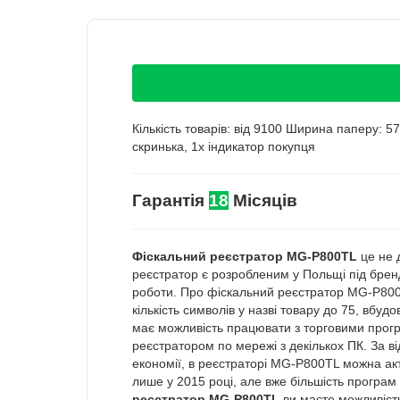
Кількість товарів: від 9100 Ширина паперу: 5
скринька, 1x індикатор покупця
Гарантія
18
Місяців
Фіскальний реєстратор MG-P800TL
це не 
реєстратор є розробленим у Польщі під брен
роботи. Про фіскальний реєстратор MG-P800T
кількість символів у назві товару до 75, вбу
має можливість працювати з торговими програ
реєстратором по мережі з декількох ПК. За ві
економії, в реєстраторі MG-P800TL можна ак
лише у 2015 році, але вже більшість програ
реєстратор
MG-P800TL
ви маєте можливість