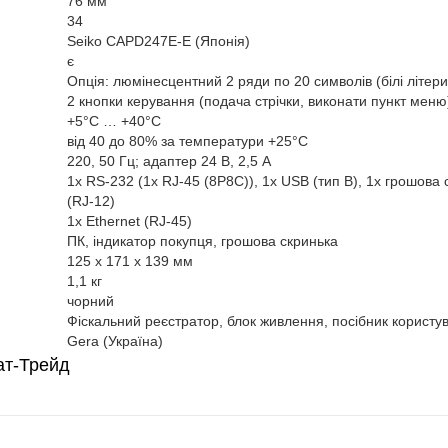
76 мм
34
Seiko CAPD247E-E (Японія)
є
Опція: люмінесцентний 2 ряди по 20 символів (білі літери
2 кнопки керування (подача стрічки, виконати пункт меню
+5°C … +40°C
від 40 до 80% за температури +25°С
220, 50 Гц; адаптер 24 В, 2,5 А
1x RS-232 (1x RJ-45 (8P8C)), 1x USB (тип В), 1x грошова 
(RJ-12)
1x Ethernet (RJ-45)
ПК, індикатор покупця, грошова скринька
125 x 171 x 139 мм
1,1 кг
чорний
Фіскальний реєстратор, блок живлення, посібник користу
Gera (Україна)
ат-Трейд