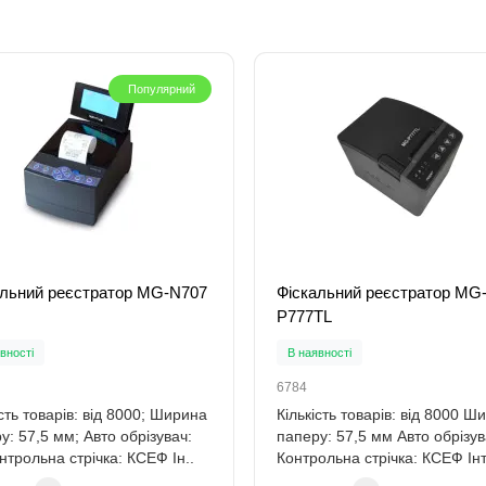
Популярний
альний реєстратор MG-N707
Фіскальний реєстратор MG
P777TL
вності
В наявності
6784
ість товарів: від 8000; Ширина
Кількість товарів: від 8000 Ш
у: 57,5 мм; Авто обрізувач:
паперу: 57,5 мм Авто обрізув
онтрольна стрічка: КСЕФ Ін..
Контрольна стрічка: КСЕФ Ін