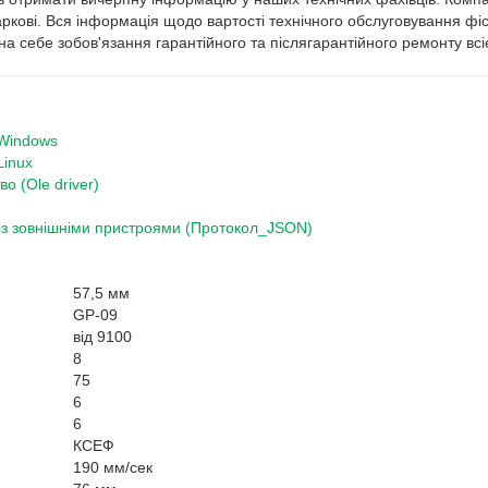
ркові. Вся інформація щодо вартості технічного обслуговування фіск
а себе зобов'язання гарантійного та післягарантійного ремонту всієї
 Windows
Linux
о (Ole driver)
 із зовнішніми пристроями (Протокол_JSON)
57,5 мм
GР-09
від 9100
8
75
6
6
КСЕФ
190 мм/сек