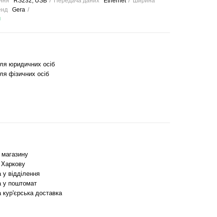
ння
RS232, USB
Передача даних
Ethernet
Ширина
енд
Gera
и
для юридичних осіб
ля фізичних осіб
з магазину
 Харкову
 у відділення
 у поштомат
 кур'єрська доставка