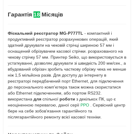
Гарантія
18
Місяців
Фіскальний реєстратор MG-P777TL
- компактний і
продуктивний реєстратор розрахункових операцій, який
здатний друкувати на чековій стрічці шириною 57 мм і
оснащений обрізувачем касової стрічки. розрахованого на
чекову стрічку 57 мм. Принтер Seiko, що використовується в
устаткуванні, дозволяє друкувати зі швидкість 200 мм/сек., а
вбудований обрізач зробить часткову обрізку чека не менше
ніж 1,5 мільйона разів. Для доступу до інтернету в
реєстраторі передбачений порт Ethernet, для підключення
до персонального комп'ютера також можна скористатися
або Ethernet підключенням, або портом RS232.
використана
для
спільної
роботи
з декількох ПК, що є
неоціненною перевагою, даної серії
РРО
. Сервісний центр
бере на себе зобов'язання гарантійного та
післягарантійного ремонту всієї касової техніки.