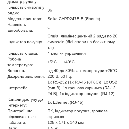
діаметр рулону:
Кількість символів у
36
рядку:
Модель принтера:
Seiko CAPD247E-E (Японія)
Наявність
є
автообрізача:
Опція: люмінесцентний 2 ряди по 20
Індикатор покупця:
символів (білі літери на блакитному
тлі)
Кількість клавіш:
4 кнопки управління
Робоча
+5°C … +40°C
температура:
Вологість:
від 40 до 80% за температури +25°С
Джерело живлення:
220 В, 50 Гц;
1x RS-232 (1x RJ-45 (8P8C)), 1x USB
Інтерфейс:
(тип В), 1x грошова скринька (RJ-12,
24 В), 1x індикатор покупця (RJ-12)
Канали доступу до
1x Ethernet (RJ-45)
Інтернету:
Пристрої, що
ПК, індикатор покупця, грошова
підключаються:
скринька
Габарити:
125 x 171 x 140 мм
Вага:
1,5 кг