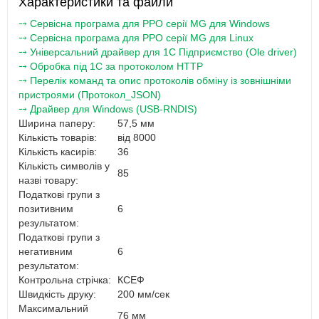
Характеристики та файли
⤍ Сервісна програма для РРО серії MG для Windows
⤍ Сервісна програма для РРО серії MG для Linux
⤍ Універсальний драйвер для 1С Підприємство (Ole driver)
⤍ Обробка під 1С за протоколом HTTP
⤍ Перелік команд та опис протоколів обміну із зовнішніми
пристроями (Протокол_JSON)
⤍ Драйвер для Windows (USB-RNDIS)
Ширина паперу:
57,5 мм
Кількість товарів:
від 8000
Кількість касирів:
36
Кількість символів у
85
назві товару:
Податкові групи з
позитивним
6
результатом:
Податкові групи з
негативним
6
результатом:
Контрольна стрічка:
КСЕФ
Швидкість друку:
200 мм/сек
Максимальний
76 мм