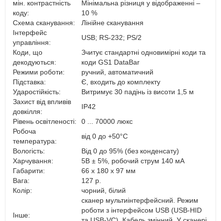
мін. контрастність
Мінімальна різниця у відображенні –
коду:
10 %
Схема сканування:
Лінійне сканування
Інтерфейс
USB; RS-232; PS/2
управління:
Коди, що
Зчитує стандартні одновимірні коди та
декодуються:
коди GS1 DataBar
Режими роботи:
ручний, автоматичний
Підставка:
Є, входить до комплекту
Ударостійкість:
Витримує 30 падінь із висоти 1,5 м
Захист від впливів
IP42
довкілля:
Рівень освітленості:
0 ... 70000 люкс
Робоча
від 0 до +50°C
температура:
Вологість:
Від 0 до 95% (без конденсату)
Харчування:
5В ± 5%, робочий струм 140 мА
Габарити:
66 х 180 х 97 мм
Вага:
127 р.
Колір:
чорний, білий
сканер мультиінтерфейсний. Режим
роботи з інтерфейсом USB (USB-HID
Iнше:
та USB-VC). Кабель змінний. У сканері