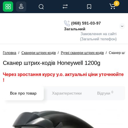
0
(068) 591-03-97
Загальний
Замовлення на сайті
(Загальний телефон)
Головна
Сканери штрих-кодів
Ручні сканери штрих-кодів
Сканер штр
Сканер штрих-кодів Honeywell 1200g
Через зростання курсу у.о. актуальні ціни уточнюйте
!
0
Все про товар
Характеристики
Відгуки