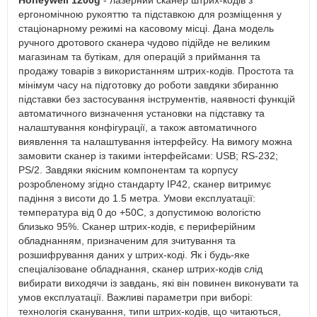
Honeywell 1200g
- лазерний сканер штрих-кодів з
ергономічною рукояттю та підставкою для розміщення у
стаціонарному режимі на касовому місці. Дана модель
ручного дротового сканера чудово підійде не великим
магазинам та бутікам, для операцій з приймання та
продажу товарів з використанням штрих-кодів. Простота та
мінімум часу на підготовку до роботи завдяки збиранню
підставки без застосування інструментів, наявності функцій
автоматичного визначення установки на підставку та
налаштування конфігурації, а також автоматичного
виявлення та налаштування інтерфейсу. На вимогу можна
замовити сканер із такими інтерфейсами: USB; RS-232;
PS/2. Завдяки якісним компонентам та корпусу
розробленому згідно стандарту IP42, сканер витримує
падіння з висоти до 1.5 метра. Умови експлуатації:
температура від 0 до +50С, з допустимою вологістю
близько 95%. Сканер штрих-кодів, є периферійним
обладнанням, призначеним для зчитування та
розшифрування даних у штрих-коді. Як і будь-яке
спеціалізоване обладнання, сканер штрих-кодів слід
вибирати виходячи із завдань, які він повинен виконувати та
умов експлуатації. Важливі параметри при виборі:
технологія сканування, типи штрих-кодів, що читаються,