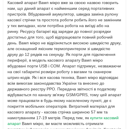
Касовий апарат Вамп мікро вже за своєю назвою говорить
нам, що даний апарат є найменшим серед портативних
пристроїв. Вбудований акумулятор, швидка заміна рулону
касової стрічки та простота роботи робить його не замінним
у тих випадках, коли потрібна робота на виїзді або на
ринку. Ресурсу батареї від зарядки до повної розрядки
достатньо для того, щоб відпрацювати повний робочий
день. Вамп мікро не відрізняється високою швидкістю друку,
але оснащений якісним термопринтером зі швидкістю
друку до 12 рядків на секунду. Як порти для підключення
периферії, в модель касового апарату Вамп мікро
вбудовані порти USB і COM. Апарат підтримує, незважаючи
на свої габаритні розміри роботу з вагами та сканером
штрих-кодів. Як і вся касова техніка, Вамп мікро відповідає
всім вимогам законодавства України та внесено до
державного реєстру РРО. Передача звітності в податкову
відбувається по каналу зв'язку GSM/GPRS, тому цей апарат
може працювати в будь-якому населеному пункті, де є
покриття мобільних операторів. Витратний матеріал для
касового апарату - касова стрічка шириною 57 мм та
намотуванням 17-19 метрів. Перед тим, як
купити касовий
апарат
Вамп мікро, ви маєте можливість отримати