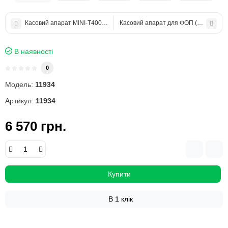
Касовий апарат MINI-T400ME (Б/В)
Касовий апарат для ФОП (ФОП)
В наявності
0
Модель:
11934
Артикул:
11934
6 570 грн.
Купити
В 1 клік