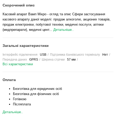
Скорочений опис
Касовий апарат Вамп Мікро - огляд та опис Сфери застосування
касового апарату даної моделі: продаж алкоголю, акцизних товарів,
продаж електроніки, побутової техніки, медичні послуги, аптеки
(медпрепарати), медичні цент...
Детальніше..
Загальні характеристики
Інтерфейс підключення
USB
Підтримка банківського терміналу
Нет
Передача даних
GPRS
Ширина стрічки
57 мм
Всі характеристики
Оплата
Безготівка для юридичних осіб
Безготівка для фізичних осіб
Готівкою
Післяплата
Детальніше..