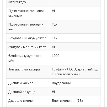
штрих-коду
Підключення грошової
Ні
скриньки
Підключення торгових
Так
ваг
Вбудований акумулятор
Так
Зчитувач магнітних карт
Ні
Ємність акумулятора,
1900
мАг
Тип дисплея касира
Графічний LCD, до 2 ліній, до
16 символів у лінії
Дисплей касира
Вбудований
Дисплей покупця
Ні
Джерело живлення
Блок живлення (7В)