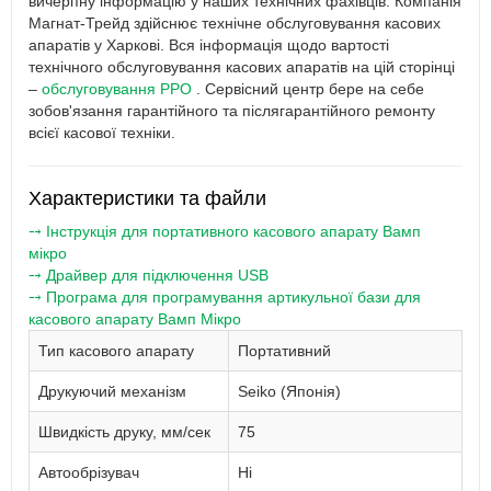
вичерпну інформацію у наших технічних фахівців. Компанія
Магнат-Трейд здійснює технічне обслуговування касових
апаратів у Харкові. Вся інформація щодо вартості
технічного обслуговування касових апаратів на цій сторінці
–
обслуговування РРО
. Сервісний центр бере на себе
зобов'язання гарантійного та післягарантійного ремонту
всієї касової техніки.
Характеристики та файли
⤍ Інструкція для портативного касового апарату Вамп
мікро
⤍ Драйвер для підключення USB
⤍ Програма для програмування артикульної бази для
касового апарату Вамп Мікро
Тип касового апарату
Портативний
Друкуючий механізм
Seiko (Японія)
Швидкість друку, мм/сек
75
Автообрізувач
Ні