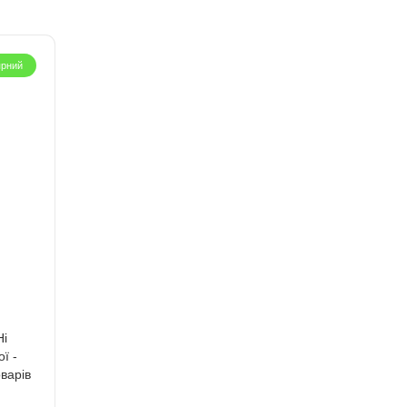
ярний
Ні
ї -
варів