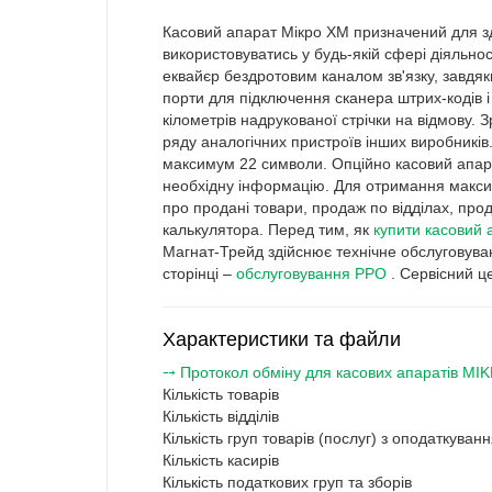
Касовий апарат Мікро ХМ призначений для зд
використовуватись у будь-якій сфері діяльнос
еквайєр бездротовим каналом зв'язку, завдя
порти для підключення сканера штрих-кодів і
кілометрів надрукованої стрічки на відмову. 
ряду аналогічних пристроїв інших виробників
максимум 22 символи. Опційно касовий апара
необхідну інформацію. Для отримання максима
про продані товари, продаж по відділах, про
калькулятора. Перед тим, як
купити касовий 
Магнат-Трейд здійснює технічне обслуговуван
сторінці –
обслуговування РРО
. Сервісний це
Характеристики та файли
⤍ Протокол обміну для касових апаратів MI
Кількість товарів
Кількість відділів
Кількість груп товарів (послуг) з оподаткуван
Кількість касирів
Кількість податкових груп та зборів