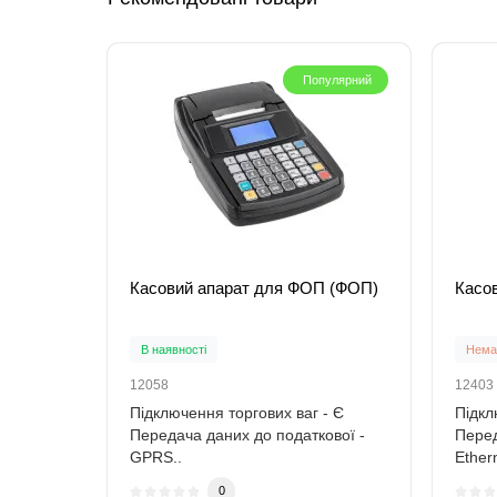
Популярний
Касовий апарат для ФОП (ФОП)
Касо
В наявності
Немає
12058
12403
Підключення торгових ваг - Є
Підкл
Передача даних до податкової -
Перед
GPRS..
Ether
0