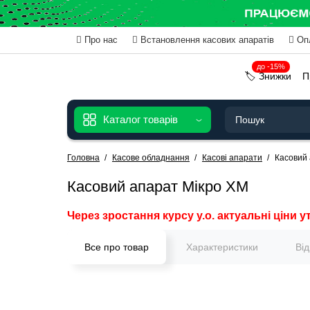
Про нас
Встановлення касових апаратів
Оп
до -15%
🏷️ Знижки
П
Каталог товарів
Головна
Касове обладнання
Касові апарати
Касовий
Касовий апарат Мікро ХМ
Через зростання курсу у.о. актуальні ціни у
Все про товар
Характеристики
Ві