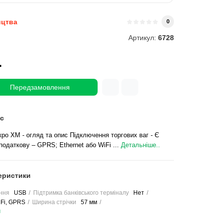
ицтва
0
Артикул:
6728
.
Передзамовлення
с
ро ХМ - огляд та опис Підключення торгових ваг - Є
одаткову – GPRS; Ethernet або WiFi ...
Детальніше..
еристики
ння
USB
Підтримка банківського терміналу
Нет
Fi, GPRS
Ширина стрічки
57 мм
и