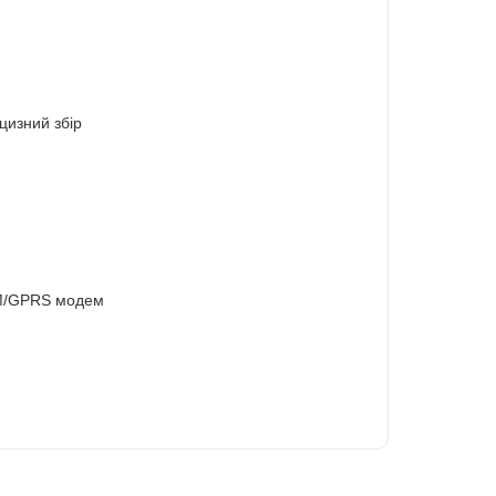
цизний збір
SM/GPRS модем