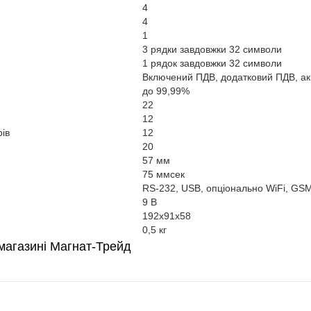
4
4
1
3 рядки завдовжки 32 символи
1 рядок завдовжки 32 символи
Включений ПДВ, додатковий ПДВ, ак
до 99,99%
22
12
рів
12
20
57 мм
75 ммсек
RS-232, USB, опціонально WiFi, G
9 В
192х91х58
0,5 кг
магазині Магнат-Трейд