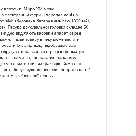
му платежів. Мікро ХМ може
 в електронній формі і передає дані на
ро ХМ: вбудована батарея ємністю 1800 мАг,
сек. Ресурс друкувальної головки складає 50
н вигідно виділяють касовий апарат серед
одами. Назва товару в чеку може містити
роботи блок індикації відображає всю
здрукувати на чековій стрічці інформацію
ста і зрозуміла, що нагадує розкладку
ю у наших технічних фахівців. Компанія
чного обслуговування касових апаратів на цій
онту всієї касової техніки.