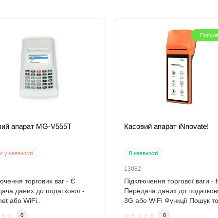
Попул
вий апарат MG-V555T
Касовий апарат iNnovate!
 у наявності
В наявності
13082
ючення торгових ваг - Є
Підключення торгової ваги - 
ача даних до податкової -
Передача даних до податково
net або WiFi..
3G або WiFi Функції Пошук то
за..
0
0