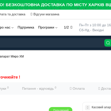
лата та доставка
Відгуки магазина
 Пн-Пт з 10:00 до 16
ро нас
Підтримка
Програми
1/2
 Сб-Нд - Вихідні
 апарат Мікро ХМ
точнюйте !
0
0
дгуки
Питання - відповідь
Оплата
Доста
Касовий апар
Популярний