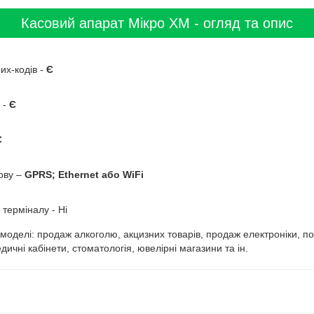
Касовий апарат Мікро ХМ - огляд та опис
их-кодів -
Є
 -
Є
Є
ову –
GPRS; Ethernet або WiFi
 терміналу - Ні
оделі: продаж алкоголю, акцизних товарів, продаж електроніки, поб
ичні кабінети, стоматологія, ювелірні магазини та ін.