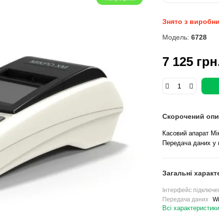
Знято з виробн
Модель:
6728
7 125 грн
Скорочений опи
Касовий апарат Мік
Передача даних у п
Загальні характ
Інтерфейс підключе
Передача даних
Wi
Всі характеристик