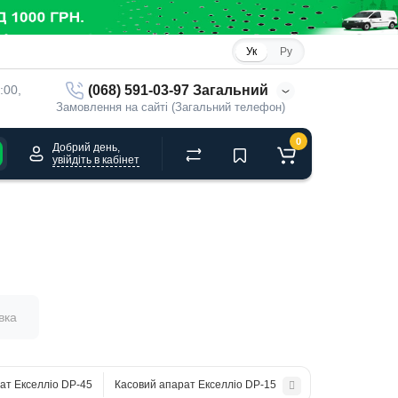
Ук
Ру
(068) 591-03-97 Загальний
:00, 
Замовлення на сайті (Загальний телефон)
0
Добрий день,
увійдіть в кабінет
вка
ат Екселліо DP-45
Касовий апарат Екселліо DP-15