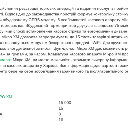
ійснення реєстрації торгових операцій та надання послуг із прийо
ті. Відповідно до законодавства пристрій формує контрольну стрічку
ки вбудованому GPRS модему. З особливостей касового апарату Мік
 торгових ваг. Вбудований термопринтер друкує зі швидкістю 75 мм/
Зручний спосіб встановлення касової стрічки та ергономічний дизай
. Мікро ХМ дозволяє запрограмувати до 15 тисяч товарів зі штрих-к
т оснащується модулем бездротової передачі - WiFi. Для зручності 
льної детальної звітності, функціонал Мікро ХМ дає можливість ро
даж за групами, за часом. Клавіатура касового апарату Мікро ХМ про
апарат
Мікро ХМ, ви маєте можливість отримати вичерпну інформаці
ня касових апаратів у Харкові. Вся інформація щодо вартості техні
нтр бере на себе зобов'язання гарантійного та післягарантійного рем
KPO.XM
15 000
15
ня
8
16