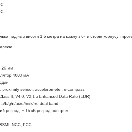
0C
0C
лька падінь з висоти 1.5 метра на кожну з 6-ти сторін корпусу і про
тареєю
x 26 мм
улятор 4000 мА
годин
r, proximity sensor, accelerometer, e-compass
Class II, V4.0, V2.1 з Enhanced Data Rate (EDR)
a/b/g/n/ac/d/h/i/k/r/e dual band
ий розряд, ± 15 кВ розряд повітрям
 BSMI, NCC, FCC