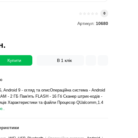
0
Артикул:
10680
н.
Купити
В 1 клік
с
 Android 9 - огляд та описОпераційна система - Android
RAM - 2 ГБ Пам'ять FLASH - 16 Гб Сканер штрих-кодів -
сяців Характеристики та файли Процесор QUalcomm,1.4
е..
еристики