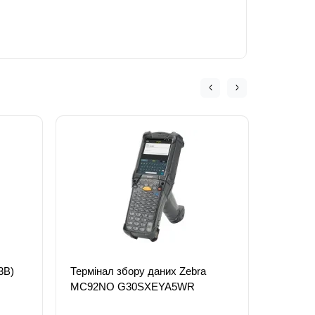
3B)
Термінал збору даних Zebra
Терміна
MC92NO G30SXEYA5WR
Mobile 