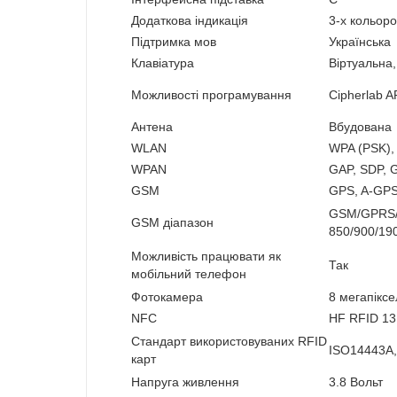
Додаткова індикація
3-х кольоро
Підтримка мов
Українська
Клавіатура
Віртуальна,
Можливості програмування
Cipherlab A
Антена
Вбудована
WLAN
WPA (PSK),
WPAN
GAP, SDP, G
GSM
GPS, A-GP
GSM/GPRS/
GSM діапазон
850/900/19
Можливість працювати як
Так
мобільний телефон
Фотокамера
8 мегапіксе
NFC
HF RFID 13
Стандарт використовуваних RFID
ISO14443A,
карт
Напруга живлення
3.8 Вольт