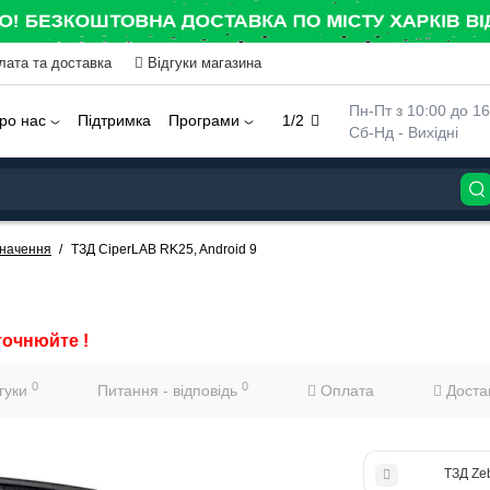
лата та доставка
Відгуки магазина
 Пн-Пт з 10:00 до 16
ро нас
Підтримка
Програми
1/2
 Сб-Нд - Вихідні
значення
ТЗД CiperLAB RK25, Android 9
точнюйте !
0
0
дгуки
Питання - відповідь
Оплата
Доста
ТЗД Ze