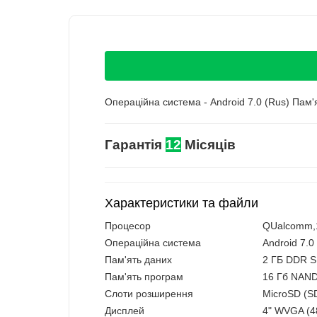
Операційна система - Android 7.0 (Rus) Пам'
Гарантія
12
Місяців
Характеристики та файли
Процесор
QUalcomm,1
Операційна система
Android 7.0
Пам'ять даних
2 ГБ DDR 
Пам'ять програм
16 Гб NAN
Слоти розширення
MicroSD (S
Дисплей
4" WVGA (48