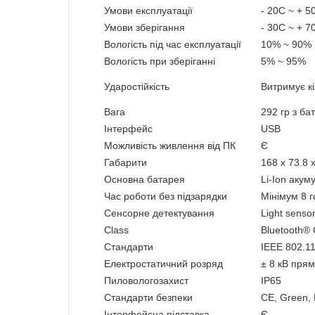
Умови експлуатації
- 20C ~ + 5
Умови зберігання
- 30C ~ + 7
Вологість під час експлуатації
10% ~ 90%
Вологість при зберіганні
5% ~ 95%
Ударостійкість
Витримує кі
Вага
292 гр з ба
Інтерфейс
USB
Можливість живлення від ПК
Є
Габарити
168 x 73.8 
Основна батарея
Li-Ion акум
Час роботи без підзарядки
Мінімум 8 
Сенсорне детектування
Light senso
Class
Bluetooth® 
Стандарти
IEEE 802.11 
Електростатичний розряд
± 8 кВ прям
Пиловологозахист
IP65
Стандарти безпеки
CE, Green,
Інтерфейсна підставка
Є