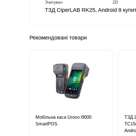
Зчитувач
2D
ТЗД CiperLAB RK25, Android 9 купи
Рекомендовані товари
Мобільна каса Urovo i9000
ТЗД 
SmartPOS
TC15
Andro