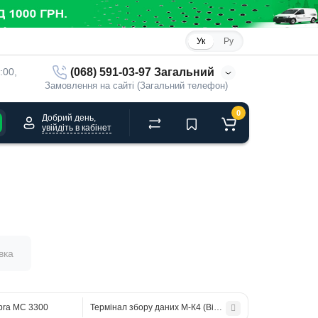
Ук
Ру
(068) 591-03-97 Загальний
:00, 
Замовлення на сайті (Загальний телефон)
0
Добрий день,
увійдіть в кабінет
вка
bra MC 3300
Термінал збору даних М-К4 (Bita HC-61) Android 11, 4G