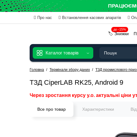
Про нас
Встановлення касових апаратів
Оп
до -15%
🏷️ Знижки
П
Каталог товарів
Головна
Термінали збору даних
ТЗД промислового при
ТЗД CiperLAB RK25, Android 9
Через зростання курсу у.о. актуальні ціни у
Все про товар
Характеристики
Ві