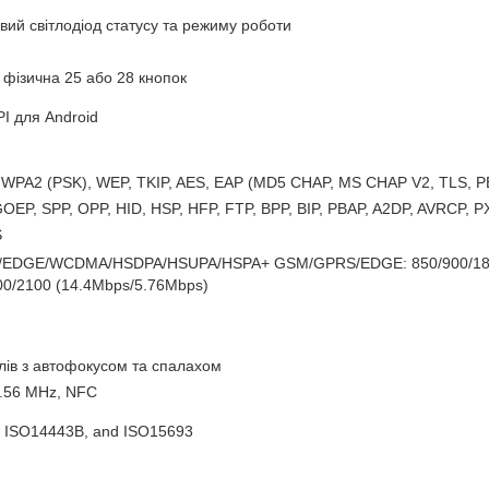
вий світлодіод статусу та режиму роботи
 фізична 25 або 28 кнопок
PI для Android
 WPA2 (PSK), WEP, TKIP, AES, EAP (MD5 CHAP, MS CHAP V2, TLS, P
OEP, SPP, OPP, HID, HSP, HFP, FTP, BPP, BIP, PBAP, A2DP, AVRCP, 
S
EDGE/WCDMA/HSDPA/HSUPA/HSPA+ GSM/GPRS/EDGE: 850/900/180
00/2100 (14.4Mbps/5.76Mbps)
лів з автофокусом та спалахом
.56 MHz, NFC
 ISO14443B, and ISO15693