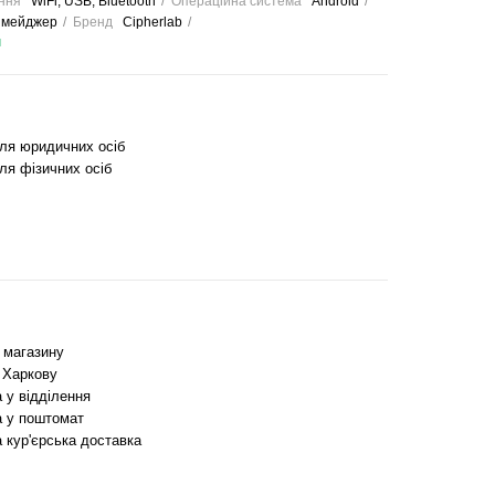
ння
WiFi, USB, Bluetooth
Операційна система
Android
Имейджер
Бренд
Cipherlab
и
для юридичних осіб
ля фізичних осіб
з магазину
 Харкову
 у відділення
 у поштомат
 кур'єрська доставка