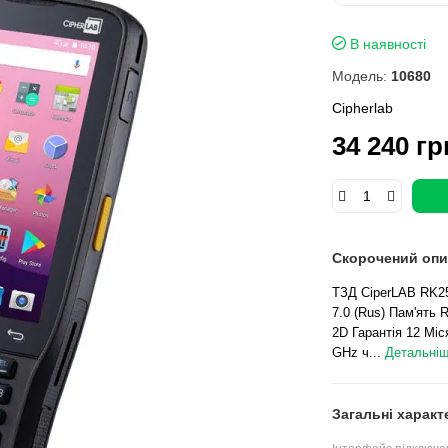
В наявності
Модель:
10680
Cipherlab
34 240 гр
Скорочений опи
ТЗД CiperLAB RK25,
7.0 (Rus) Пам'ять 
2D Гарантія 12 Мі
GHz ч...
Детальніш
Загальні характ