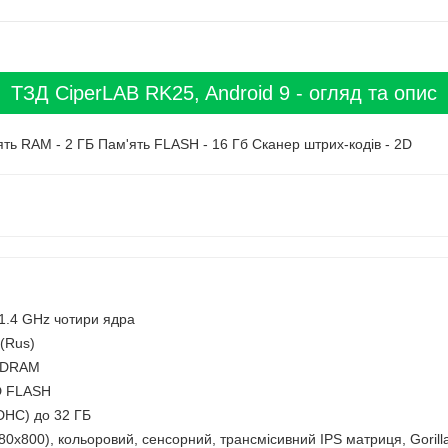
ТЗД CiperLAB RK25, Android 9 - огляд та опис
ять RAM - 2 ГБ Пам'ять FLASH - 16 Гб Сканер штрих-кодів - 2D
.4 GHz чотири ядра
 (Rus)
SDRAM
D FLASH
DHC) до 32 ГБ
0х800), кольоровий, сенсорний, трансмісивний IPS матриця, Gorilla 