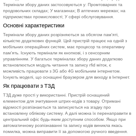
Термінали збору даних застосовуються у: Промтоварних та
продовольчих складах; У магазинах; В аптечних мережах; на
підприємствах промисловості; У сфері обслуговування.
Основні характеристики
Термінали збору даних розрізняються за обсягом пам'яті,
кількістю додаткових функцій. Цей пристрій працює на одній з
мобільних операційних систем, має процесор та оперативну
пам'ять. Існують термінали як кнопкові, і з сенсорним
управлінням. У багатьох терміналах збору даних додатково
встановлюється модуль читання та запису rfid міток, є
можливість працювати з 3G або 4G мобільним інтернетом.
Існують моделі, що оснащені браузером для виходу в Інтернет.
Як працювати з ТЗД
ТЗД дуже прості у використанні. Пристрій оснащений
елементом для зчитування штрих-кодів з товару. Отримані
відомості розпізнаються та записуються на згадку про
встановлену облікову систему. А далі можна їх перенаправити в
центральний офіс будь-яким доступним способом. Якщо при
автоматичному розпізнаванні та запису кодів виникла якась
помилка, можна виправити її за допомогою ручного введення.