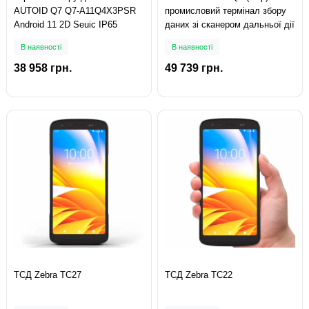
AUTOID Q7 Q7-A11Q4X3PSR
промисловий термінал збору
Android 11 2D Seuic IP65
даних зі сканером дальньої дії
В наявності
В наявності
38 958 грн.
49 739 грн.
ТСД Zebra TC27
ТСД Zebra TC22