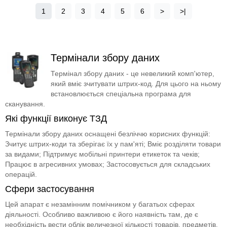
1
2
3
4
5
6
>
>|
Термінали збору даних
Термінал збору даних - це невеликий комп'ютер,
який вміє зчитувати штрих-код. Для цього на ньому
встановлюється спеціальна програма для
сканування.
Які функції виконує ТЗД
Термінали збору даних оснащені безліччю корисних функцій:
Зчитує штрих-коди та зберігає їх у пам'яті; Вміє розділяти товари
за видами; Підтримує мобільні принтери етикеток та чеків;
Працює в агресивних умовах; Застосовується для складських
операцій.
Сфери застосування
Цей апарат є незамінним помічником у багатьох сферах
діяльності. Особливо важливою є його наявність там, де є
необхідність вести облік величезної кількості товарів, предметів.