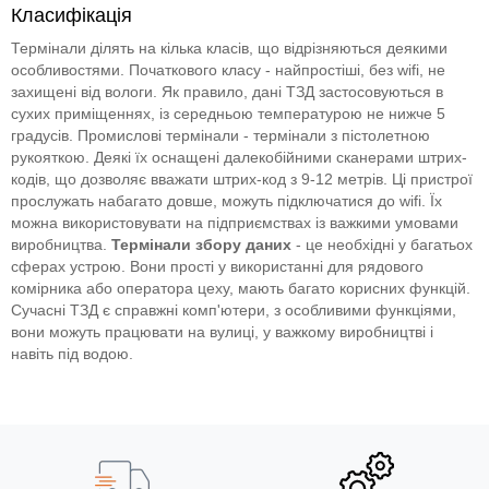
Класифікація
Термінали ділять на кілька класів, що відрізняються деякими
особливостями. Початкового класу - найпростіші, без wifi, не
захищені від вологи. Як правило, дані ТЗД застосовуються в
сухих приміщеннях, із середньою температурою не нижче 5
градусів. Промислові термінали - термінали з пістолетною
рукояткою. Деякі їх оснащені далекобійними сканерами штрих-
кодів, що дозволяє вважати штрих-код з 9-12 метрів. Ці пристрої
прослужать набагато довше, можуть підключатися до wifi. Їх
можна використовувати на підприємствах із важкими умовами
виробництва.
Термінали збору даних
- це необхідні у багатьох
сферах устрою. Вони прості у використанні для рядового
комірника або оператора цеху, мають багато корисних функцій.
Сучасні ТЗД є справжні комп'ютери, з особливими функціями,
вони можуть працювати на вулиці, у важкому виробництві і
навіть під водою.