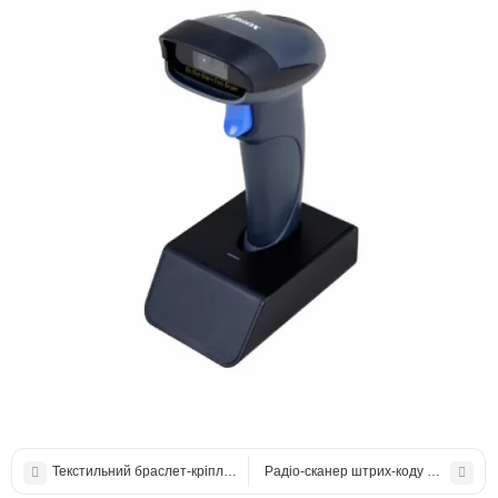
Текстильний браслет-кріплення для SR5600 з кнопкою сканування
Радіо-сканер штрих-коду Winson WNI-