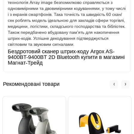
технологія Array image безпомилково справляється з
одновимірними та двовимірними кодуваннями, у тому числі
і з екранів смартфонів. Така точність та швидкість 60 скан/
сек роблять модель ідеальною для закладів сфери торгівлі,
медицини, логістики, складського господарства та бібліотек.
Також передбачено вбудовану пам'ять для накопичення
штрих-кодів. Успішне декодування підтверджується
світловим та звуковим сигналами.
Бездротовий сканер штрих-коду Argox AS-
9400BT-9400BT 2D Bluetooth купити в магазині
Магнат-Трейд
Рекомендовані товари