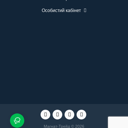
Комплектація Табло виклику BELFIX-M12WH - 1
шт. Бездротова кнопка виклику медсестри
Особистий кабінет
BELFIX-B07 - 5 шт. Кріплення для монтажу.
Інструкція користувача. ..
Магнат-Трейд © 2026