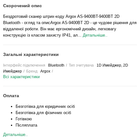
Скорочений опис
Бездротовий сканер штрих-коду Argox AS-9400BT-9400BT 2D
Bluetooth - огляд та описArgox AS-9400BT 2D - це чудове рішення для
віддаленої роботи. Він має ергономічний дизайн, легковагу
конструкцію із класом захисту IP41, ал...
Детальніше..
Загальні характеристики
Інтерфейс підключення
Bluetooth
Тип зчитувача
1D Имейджер, 2D
Имейджер
Бренд
Argox
Всі характеристики
Оплата
Безготівка для юридичних осіб
Безготівка для фізичних осіб
Готівкою
Післяплата
Детальніше..