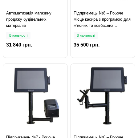
Автоматизація магазину
Підприємець №8 – Робоче
продажу будівельних
місце касира з програмою для
матеріалів
м'ясних та ковбасних
магазинів
В наявності
В наявності
31 840 грн.
35 500 грн.
Підприємець №7 - Робоче
Підприємець №6 – Робоче