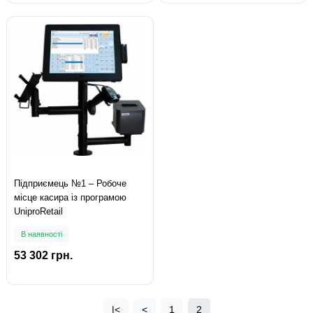
Підприємець №1 – Робоче
місце касира із програмою
UniproRetail
В наявності
53 302 грн.
|<
<
1
2