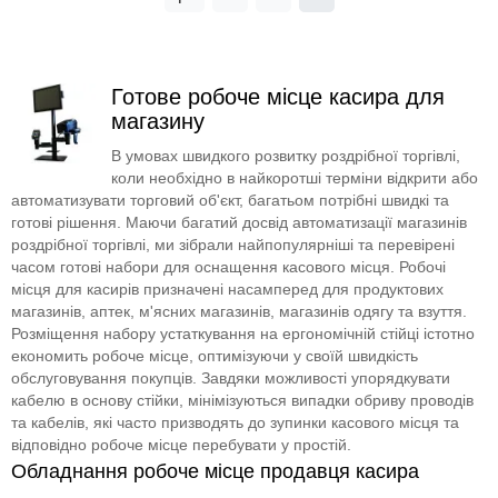
Готове робоче місце касира для
магазину
В умовах швидкого розвитку роздрібної торгівлі,
коли необхідно в найкоротші терміни відкрити або
автоматизувати торговий об'єкт, багатьом потрібні швидкі та
готові рішення. Маючи багатий досвід автоматизації магазинів
роздрібної торгівлі, ми зібрали найпопулярніші та перевірені
часом готові набори для оснащення касового місця. Робочі
місця для касирів призначені насамперед для продуктових
магазинів, аптек, м'ясних магазинів, магазинів одягу та взуття.
Розміщення набору устаткування на ергономічній стійці істотно
економить робоче місце, оптимізуючи у своїй швидкість
обслуговування покупців. Завдяки можливості упорядкувати
кабелю в основу стійки, мінімізуються випадки обриву проводів
та кабелів, які часто призводять до зупинки касового місця та
відповідно робоче місце перебувати у простій.
Обладнання робоче місце продавця касира