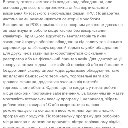
В основу готових комплектів входить ряд обладнання, але
основою для всього є ергономічна стійка вертикального
виконання Литовського виробництва фірми HPC. Як апаратна
частина нами рекомендуються сенсорні моноблоки.
Використання POS терміналів із сенсорним дисплеєм дозволяє
автоматизувати робоче місце касира без використання
клавіатури. Крім цього відсутність вентиляторів та пилу
захищений корпус оберігає обладнання від впливу зовнішнього
середовища та збільшує середній термін служби обладнання.
Для друку чеків зазвичай використовується фіскальний
реєстратор або не фіскальний принтер чеків. Для ідентифікації
товару за штрих-кодом – звичайний провідний або за бажанням
бездротовий сканер штрих-кодів. Додаткове обладнання, таке
як: власник банківського терміналу, торговельні ваги або
грошова скринька, додаються залежно від потреби
торговельного об'єкта. Єдине, що не входить у готові робочі
місця касирів - програмне забезпечення. За бажанням ви маєте
можливість встановити власну програму і, наприклад, зібрати
робоче місце касира з 1С або скористатися нашою
рекомендацією та оснастити весь комплект одним з наших
програмних продуктів. Як торговельну програму для робочого
місця касира в магазинах продуктів, лікеро-горілчаному відділі,
м'ясному магазині та ін. ми рекомендуємо використовувати -