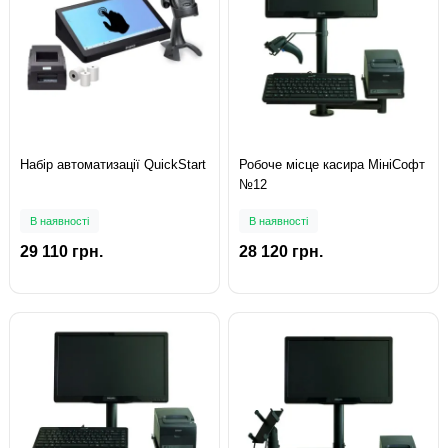
Набір автоматизації QuickStart
Робоче місце касира МініСофт
№12
В наявності
В наявності
29 110 грн.
28 120 грн.