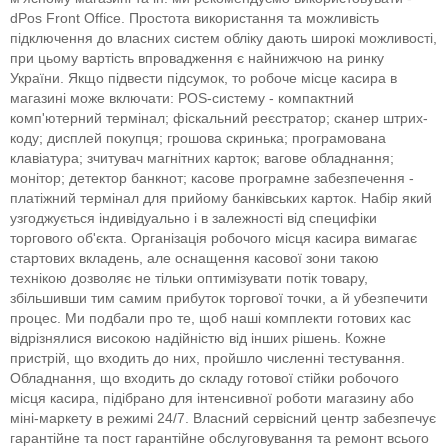
dPos Front Office. Простота використання та можливість
підключення до власних систем обліку дають широкі можливості,
при цьому вартість впровадження є найнижчою на ринку
України. Якщо підвести підсумок, то робоче місце касира в
магазині може включати: POS-систему - компактний
комп'ютерний термінал; фіскальний реєстратор; сканер штрих-
коду; дисплей покупця; грошова скринька; програмована
клавіатура; зчитувач магнітних карток; вагове обладнання;
монітор; детектор банкнот; касове програмне забезпечення -
платіжний термінал для прийому банківських карток. Набір який
узгоджується індивідуально і в залежності від специфіки
торгового об'єкта. Організація робочого місця касира вимагає
стартових вкладень, але оснащення касової зони такою
технікою дозволяє не тільки оптимізувати потік товару,
збільшивши тим самим прибуток торгової точки, а й убезпечити
процес. Ми подбали про те, щоб наші комплекти готових кас
відрізнялися високою надійністю від інших рішень. Кожне
пристрій, що входить до них, пройшло численні тестування.
Обладнання, що входить до складу готової стійки робочого
місця касира, підібрано для інтенсивної роботи магазину або
міні-маркету в режимі 24/7. Власний сервісний центр забезпечує
гарантійне та пост гарантійне обслуговування та ремонт всього