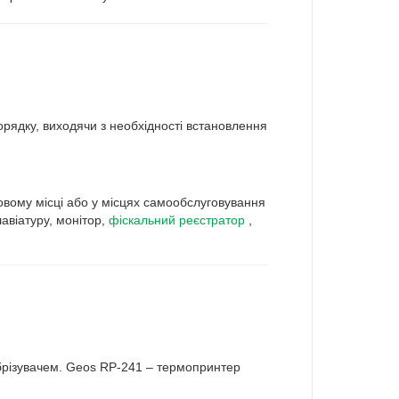
орядку, виходячи з необхідності встановлення
овому місці або у місцях самообслуговування
лавіатуру, монітор,
фіскальний реєстратор
,
брізувачем. Geos RP-241 – термопринтер