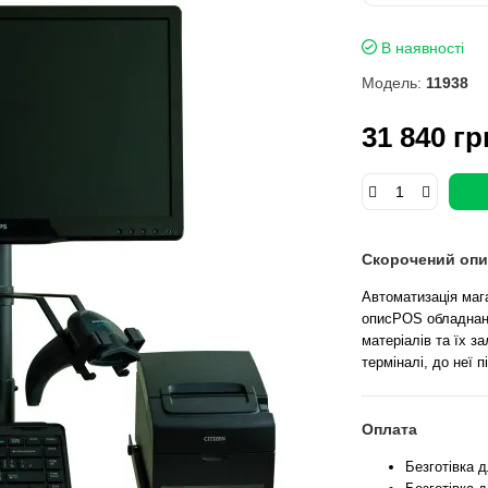
В наявності
Модель:
11938
31 840 гр
Скорочений опи
Автоматизація мага
описPOS обладнанн
матеріалів та їх з
терміналі, до неї 
Оплата
Безготівка 