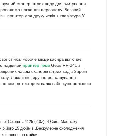
ий ручний сканер штрих-коду для зчитування
 проводимо навчання персоналу. Базовий
в + принтер для друку чеків + клавіатура
У
вої стійки. Робоче місце касира включає
но надійний
принтер чеків
Geos RP-241 з
вірених часом сканерів штрих-кодів Supoin
іналу. Лаконічне, зручне розташування
днанням: детектором валют або купюролічною
el Celeron J4125 (2.0z), 4-Core. Має таку
змір його 15 дюймів .Бескулерне охолодження
кріплення на стійку.