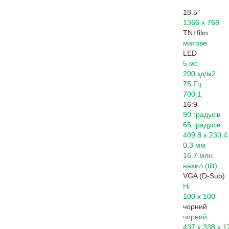
18.5"
1366 х 768
TN+film
матове
LED
5 мс
200 кд/м2
75 Гц
700:1
16:9
90 градусів
65 градусів
409.8 x 230.
0.3 мм
16.7 млн.
нахил (tilt)
VGA (D-Sub)
Ні
100 х 100
чорний
чорний
437 x 338 x 