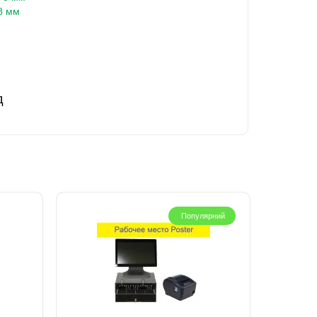
48 мм
д
Популярний