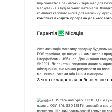
підключається банківський термінал для безг
маркування з будівельних матеріалів. Швидк
комплект касового місця для магазину: ергон
комплект входить програма для касового 
Гарантія
12
Місяців
Автоматизація магазину продажу будівельних 
POS термінал, це потужний комп'ютер з про
інтерфейсами USB+Lan. Для читання стандарт
SK2201. Як пристрій введення даних використ
обладнання, яке можна регулювати на власн
машинкою, вагами або іншим сканером.
З чого складається робоче місце п
POS термінал Spark TT2315.Q3 це сучас
пам'ять: ОЗУ -8Гб, SSD-128 Гб, операційна сист
процесора. Щільний пластмасовий корпус не доз