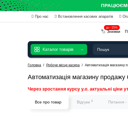
Про нас
Встановлення касових апаратів
Оп
до -15%
🏷️ Знижки
П
Каталог товарів
Головна
Робоче місце касира
Автоматизація магазину п
Автоматизація магазину продажу 
Через зростання курсу у.о. актуальні ціни у
0
Все про товар
Відгуки
Питання -