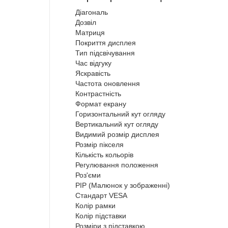
Діагональ
Дозвіл
Матриця
Покриття дисплея
Тип підсвічування
Час відгуку
Яскравість
Частота оновлення
Контрастність
Формат екрану
Горизонтальний кут огляду
Вертикальний кут огляду
Видимий розмір дисплея
Розмір пікселя
Кількість кольорів
Регулювання положення
Роз'єми
PIP (Малюнок у зображенні)
Стандарт VESA
Колір рамки
Колір підставки
Розміри з підставкою