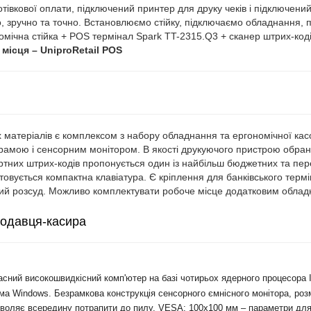
отівкової оплати, підключений принтер для друку чеків і підключен
о, зручно та точно. Встановлюємо стійку, підключаємо обладнання,
омічна стійка + POS термінал Spark TT-2315.Q3 + сканер штрих-коді
місця – UniproRetail POS
матеріалів є комплексом з набору обладнання та ергономічної касо
грамою і сенсорним монітором. В якості друкуючого пристрою обра
них штрих-кодів пропонується один із найбільш бюджетних та пере
овується компактна клавіатура. Є кріплення для банківського терм
ий розсуд. Можливо комплектувати робоче місце додатковим обла
родавця-касира
ний високошвидкісний комп'ютер на базі чотирьох ядерного процесора Int
ема Windows. Безрамкова конструкція сенсорного ємнісного монітора, ро
воляє всередину потрапити до пилу. VESA: 100х100 мм – параметри для 