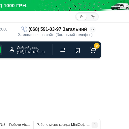
Ук
Ру
(068) 591-03-97 Загальний
:00, 
Замовлення на сайті (Загальний телефон)
0
Добрий день,
увійдіть в кабінет
№8 – Робоче місце касира з програмою для м'ясних та ковбасних магазинів
Робоче місце касира МініСофт №10