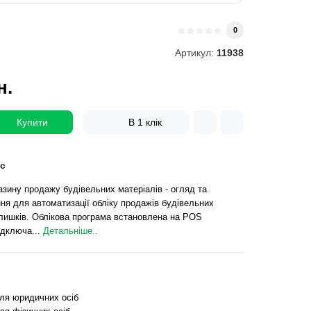
0
Артикул:
11938
н.
Купити
В 1 клік
с
зину продажу будівельних матеріалів - огляд та
я для автоматизації обліку продажів будівельних
алишків. Облікова програма встановлена на POS
підключа...
Детальніше..
для юридичних осіб