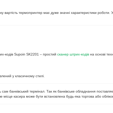
ку вартість термопринтер має дуже значні характеристики роботи. 
их-кодів Supoin SK2201 – простий
сканер штрих-кодів
на основі тех
влений у класичному стилі.
 сам банківський термінал. Так як банківське обладнання поставля
че місце касира може бути встановлена будь-яка торгова або обліко