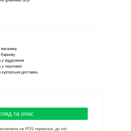
ля фізичних осіб
з магазину
 Харкову
 у відділення
 у поштомат
 кур'єрська доставка
гляд та опис
тановлена на POS терміналі, до неї