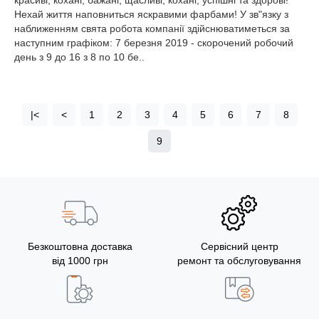
красиві, кохані, бажані, щасливі, кохані, успішні та здорові!
Нехай життя наповниться яскравими фарбами! У зв"язку з
наближенням свята робота компанії здійснюватиметься за
наступним графіком: 7 березня 2019 - скорочений робочий
день з 9 до 16 з 8 по 10 бе..
|<
<
1
2
3
4
5
6
7
8
9
Безкоштовна доставка
Сервісний центр
від 1000 грн
ремонт та обслуговування