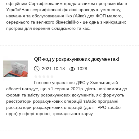
офіційним Сертифікованим представником програми iiko в
Україні!Наші сертифіковані фахівці проведуть установку,
навчання та обслуговування iiko (Айко) для ФОП малого,
середнього та великого бізнесів!iiko - це одна з найкращих
програм для ведення складського та кас..
QR-код у розрахункових документах!
2021-10-18
1028
Головне управління ДФС у Хмельницькій
області нагадує, що з 1 серпня 2021р. діють нові вимоги до
форми та змісту розрахункових документів, які формують
реєстратори розрахункових операцій та/або програмні
реєстратори розрахункових операцій (далі - РРО та/або
прро) у сфері торгівлі, громадського харчу..