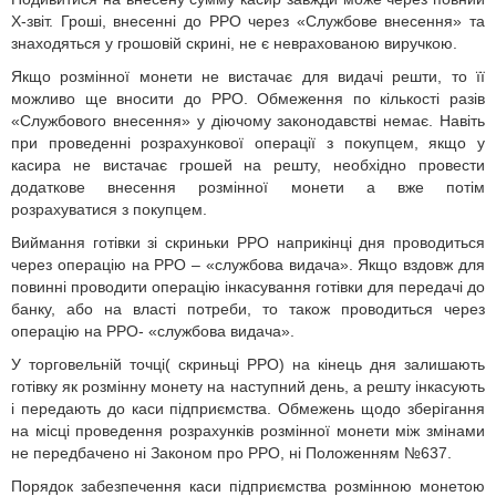
Х-звіт. Гроші, внесенні до РРО через «Службове внесення» та
знаходяться у грошовій скрині, не є неврахованою виручкою.
Якщо розмінної монети не вистачає для видачі решти, то її
можливо ще вносити до РРО. Обмеження по кількості разів
«Службового внесення» у діючому законодавстві немає. Навіть
при проведенні розрахункової операції з покупцем, якщо у
касира не вистачає грошей на решту, необхідно провести
додаткове внесення розмінної монети а вже потім
розрахуватися з покупцем.
Виймання готівки зі скриньки РРО наприкінці дня проводиться
через операцію на РРО – «службова видача». Якщо вздовж для
повинні проводити операцію інкасування готівки для передачі до
банку, або на власті потреби, то також проводиться через
операцію на РРО- «службова видача».
У торговельній точці( скриньці РРО) на кінець дня залишають
готівку як розмінну монету на наступний день, а решту інкасують
і передають до каси підприємства. Обмежень щодо зберігання
на місці проведення розрахунків розмінної монети між змінами
не передбачено ні Законом про РРО, ні Положенням №637.
Порядок забезпечення каси підприємства розмінною монетою