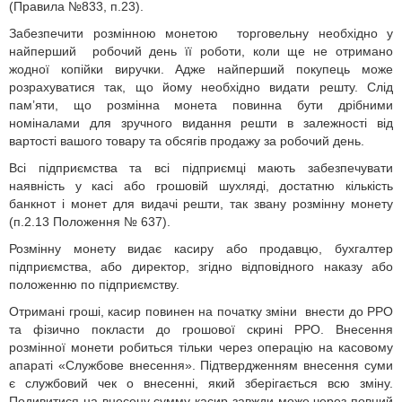
(Правила №833, п.23).
Забезпечити розмінною монетою торговельну необхідно у
найперший робочий день її роботи, коли ще не отримано
жодної копійки виручки. Адже найперший покупець може
розрахуватися так, що йому необхідно видати решту. Слід
пам’яти, що розмінна монета повинна бути дрібними
номіналами для зручного видання решти в залежності від
вартості вашого товару та обсягів продажу за робочий день.
Всі підприємства та всі підприємці мають забезпечувати
наявність у касі або грошовій шухляді, достатню кількість
банкнот і монет для видачі решти, так звану розмінну монету
(п.2.13 Положення № 637).
Розмінну монету видає касиру або продавцю, бухгалтер
підприємства, або директор, згідно відповідного наказу або
положенню по підприємству.
Отримані гроші, касир повинен на початку зміни внести до РРО
та фізично покласти до грошової скрині РРО. Внесення
розмінної монети робиться тільки через операцію на касовому
апараті «Службове внесення». Підтвердженням внесення суми
є службовий чек о внесенні, який зберігається всю зміну.
Подивитися на внесену сумму касир завжди може через повний