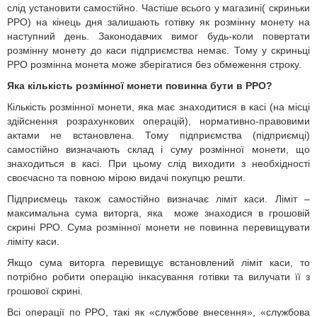
слід установити самостійно. Частіше всього у магазині( скриньки
РРО) на кінець дня залишають готівку як розмінну монету на
наступний день. Законодавчих вимог будь-коли повертати
розмінну монету до каси підприємства немає. Тому у скриньці
РРО розмінна монета може зберігатися без обмеження строку.
Яка кількість розмінної монети повинна бути в РРО?
Кількість розмінної монети, яка має знаходитися в касі (на місці
здійснення розрахункових операцій), нормативно-правовими
актами не встановлена. Тому підприємства (підприємці)
самостійно визначають склад і суму розмінної монети, що
знаходиться в касі. При цьому слід виходити з необхідності
своєчасно та повною мірою видачі покупцю решти.
Підприємець також самостійно визначає ліміт каси. Ліміт –
максимальна сума виторга, яка може знаходися в грошовій
скрині РРО. Сума розмінної монети не повинна перевищувати
ліміту каси.
Якщо сума виторга перевищує встановлений ліміт каси, то
потрібно робити операцію інкасування готівки та вилучати її з
грошової скрині.
Всі операції по РРО, такі як «службове внесення», «службова