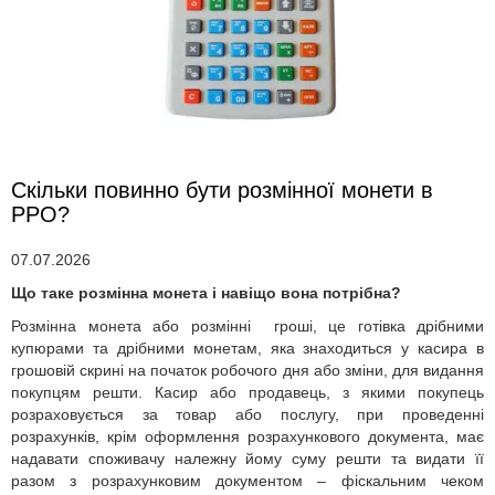
Скільки повинно бути розмінної монети в
РРО?
07.07.2026
Що таке розмінна монета і навіщо вона потрібна?
Розмінна монета або розмінні гроші, це готівка дрібними
купюрами та дрібними монетам, яка знаходиться у касира в
грошовій скрині на початок робочого дня або зміни, для видання
покупцям решти. Касир або продавець, з якими покупець
розраховується за товар або послугу, при проведенні
розрахунків, крім оформлення розрахункового документа, має
надавати споживачу належну йому суму решти та видати її
разом з розрахунковим документом – фіскальним чеком