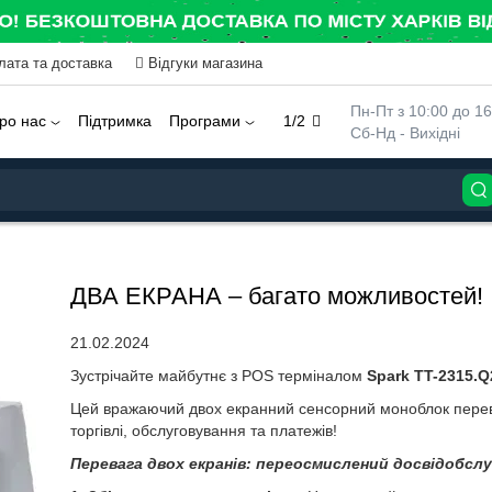
лата та доставка
Відгуки магазина
 Пн-Пт з 10:00 до 16
ро нас
Підтримка
Програми
1/2
 Сб-Нд - Вихідні
ДВА ЕКРАНА – багато можливостей!
21.02.2024
Зустрічайте майбутнє з POS терміналом
Spark TT-2315.Q
Цей вражаючий двох екранний сенсорний моноблок переверт
торгівлі, обслуговування та платежів!
Перевага двох екранів: переосмислений досвід
обслу