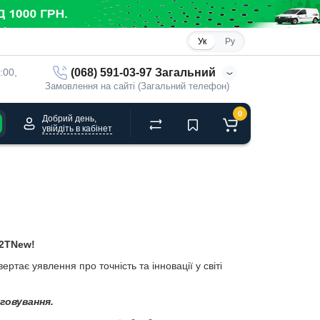
Ук
Ру
(068) 591-03-97 Загальний
:00, 
Замовлення на сайті (Загальний телефон)
0
Добрий день,
увійдіть в кабінет
2Т
New!
ає уявлення про точність та інновації у світі
говування.