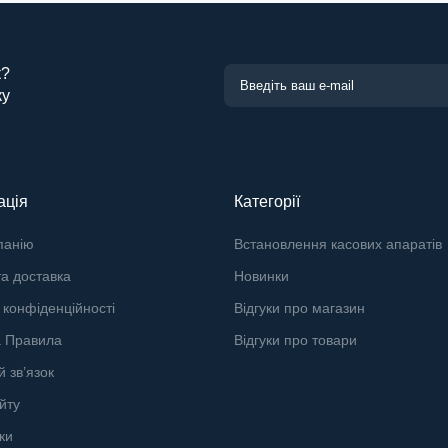
к?
ку
ація
Категорії
панію
Встановлення касових апаратів
а доставка
Новинки
 конфіденційності
Відгуки про магазин
а Правила
Відгуки про товари
й зв’язок
йту
ки