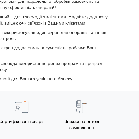
ранами для паралельної обробки замовлень та
ьну ефективність операцій!
нший – для взаємодії з клієнтами. Надайте додаткову
ї, зміцнюючи зв"язок із Вашими клієнтами!
, використовуючи один екран для операцій та інший
онтроль!
екран додає стиль та сучасність, роблячи Ваш
а свобода використання різних програм та програм
есу.
логії для Вашого успішного бізнесу!
Сертифіковані товари
Знижки на оптові
замовлення