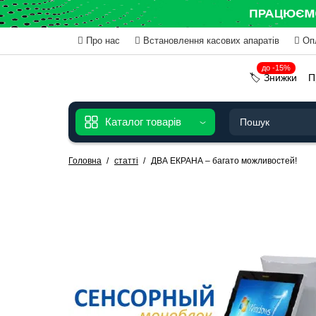
Про нас
Встановлення касових апаратів
Оп
до -15%
🏷️ Знижки
П
Каталог товарів
Головна
статті
ДВА ЕКРАНА – багато можливостей!