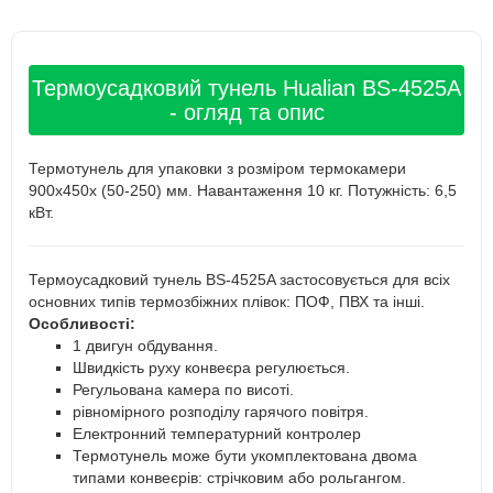
Термоусадковий тунель Hualian BS-4525A
- огляд та опис
Термотунель для упаковки з розміром термокамери
900х450х (50-250) мм. Навантаження 10 кг. Потужність: 6,5
кВт.
Термоусадковий тунель BS-4525A застосовується для всіх
основних типів термозбіжних плівок: ПОФ, ПВХ та інші.
Особливості:
1 двигун обдування.
Швидкість руху конвеєра регулюється.
Регульована камера по висоті.
рівномірного розподілу гарячого повітря.
Електронний температурний контролер
Термотунель може бути укомплектована двома
типами конвеєрів: стрічковим або рольгангом.