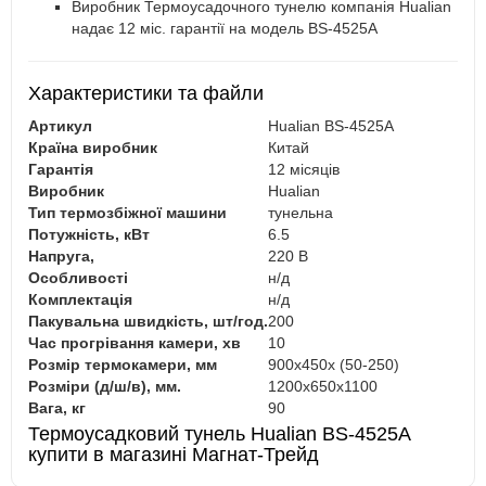
Виробник Термоусадочного тунелю компанія Hualian
надає 12 міс. гарантії на модель BS-4525A
Характеристики та файли
Артикул
Hualian BS-4525A
Країна виробник
Китай
Гарантія
12 місяців
Виробник
Hualian
Тип термозбіжної машини
тунельна
Потужність, кВт
6.5
Напруга,
220 В
Особливості
н/д
Комплектація
н/д
Пакувальна швидкість, шт/год.
200
Час прогрівання камери, хв
10
Розмір термокамери, мм
900х450х (50-250)
Розміри (д/ш/в), мм.
1200х650х1100
Вага, кг
90
Термоусадковий тунель Hualian BS-4525A
купити в магазині Магнат-Трейд