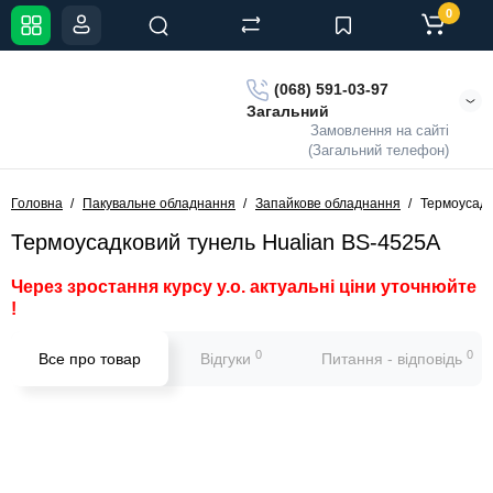
0
(068) 591-03-97
Загальний
Замовлення на сайті
(Загальний телефон)
Головна
Пакувальне обладнання
Запайкове обладнання
Термоусадк
Термоусадковий тунель Hualian BS-4525A
Через зростання курсу у.о. актуальні ціни уточнюйте
!
0
0
Все про товар
Відгуки
Питання - відповідь