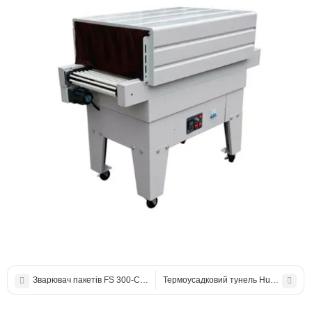
Зварювач пакетів FS 300-C (Iron) з боковим ножем настільний імпуль
Термоусадковий тунель Hualian BS-