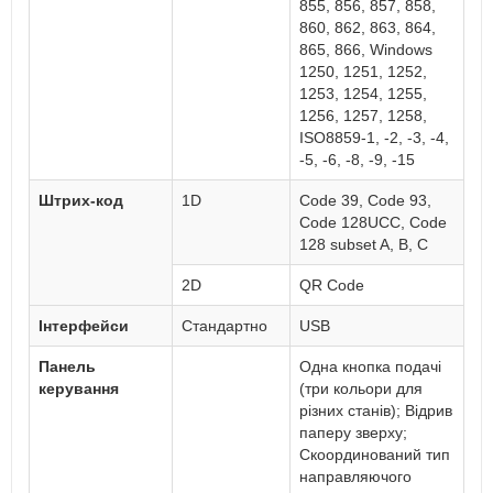
855, 856, 857, 858,
860, 862, 863, 864,
865, 866, Windows
1250, 1251, 1252,
1253, 1254, 1255,
1256, 1257, 1258,
ISO8859-1, -2, -3, -4,
-5, -6, -8, -9, -15
Штрих-код
1D
Code 39, Code 93,
Code 128UCC, Code
128 subset A, B, C
2D
QR Code
Інтерфейси
Стандартно
USB
Панель
Одна кнопка подачі
керування
(три кольори для
різних станів); Відрив
паперу зверху;
Скоординований тип
направляючого