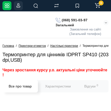
0
(068) 591-03-97
Загальний
Замовлення на сайті
(Загальний телефон)
Головна
Принтери етикеток
Настільні принтери
Термопринтер для ц
Термопринтер для цінників IDPRT SP410 (203
dpi,USB)
Через зростання курсу у.о. актуальні ціни уточнюйте
!
0
Все про товар
Характеристики
Відгуки