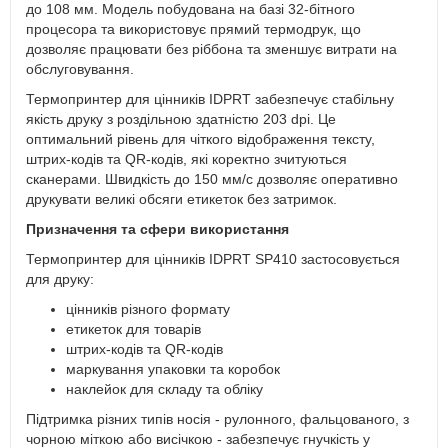
до 108 мм. Модель побудована на базі 32-бітного
процесора та використовує прямий термодрук, що
дозволяє працювати без ріббона та зменшує витрати на
обслуговування.
Термопринтер для цінників IDPRT забезпечує стабільну
якість друку з роздільною здатністю 203 dpi. Це
оптимальний рівень для чіткого відображення тексту,
штрих-кодів та QR-кодів, які коректно зчитуються
сканерами. Швидкість до 150 мм/с дозволяє оперативно
друкувати великі обсяги етикеток без затримок.
Призначення та сфери використання
Термопринтер для цінників IDPRT SP410 застосовується
для друку:
цінників різного формату
етикеток для товарів
штрих-кодів та QR-кодів
маркування упаковки та коробок
наклейок для складу та обліку
Підтримка різних типів носія - рулонного, фальцованого, з
чорною міткою або висічкою - забезпечує гнучкість у