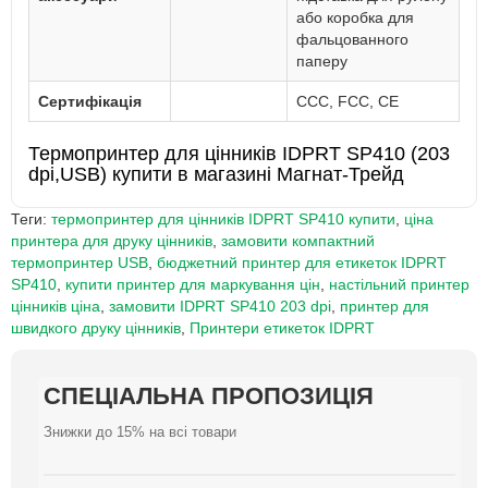
або коробка для
фальцованного
паперу
Сертифікація
CCC, FCC, CE
Термопринтер для цінників IDPRT SP410 (203
dpi,USB) купити в магазині Магнат-Трейд
Теги:
термопринтер для цінників IDPRT SP410 купити
,
ціна
принтера для друку цінників
,
замовити компактний
термопринтер USB
,
бюджетний принтер для етикеток IDPRT
SP410
,
купити принтер для маркування цін
,
настільний принтер
цінників ціна
,
замовити IDPRT SP410 203 dpi
,
принтер для
швидкого друку цінників
,
Принтери етикеток IDPRT
СПЕЦІАЛЬНА ПРОПОЗИЦІЯ
СПЕЦІАЛЬНА ПРОПОЗИЦІЯ
СПЕЦІАЛЬНА ПРОПОЗИЦІЯ
СПЕЦІАЛЬНА ПРОПОЗИЦІЯ
СПЕЦІАЛЬНА ПРОПОЗИЦІЯ
СПЕЦІАЛЬНА ПРОПОЗИЦІЯ
СПЕЦІАЛЬНА ПРОПОЗИЦІЯ
СПЕЦІАЛЬНА ПРОПОЗИЦІЯ
СПЕЦІАЛЬНА ПРОПОЗИЦІЯ
СПЕЦІАЛЬНА ПРОПОЗИЦІЯ
Знижки до 15% на всі товари
Знижки до 15% на всі товари
Знижки до 15% на всі товари
Знижки до 15% на всі товари
Знижки до 15% на всі товари
Знижки до 15% на всі товари
Знижки до 15% на всі товари
Знижки до 15% на всі товари
Знижки до 15% на всі товари
Знижки до 15% на всі товари