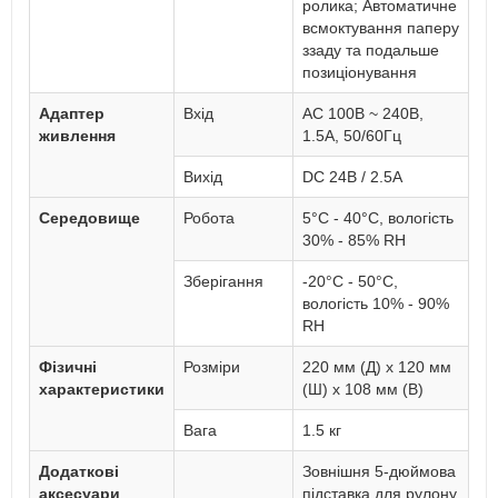
ролика; Автоматичне
всмоктування паперу
ззаду та подальше
позиціонування
Адаптер
Вхід
AC 100В ~ 240В,
живлення
1.5А, 50/60Гц
Вихід
DC 24В / 2.5А
Середовище
Робота
5°C - 40°C, вологість
30% - 85% RH
Зберігання
-20°C - 50°C,
вологість 10% - 90%
RH
Фізичні
Розміри
220 мм (Д) x 120 мм
характеристики
(Ш) x 108 мм (В)
Вага
1.5 кг
Додаткові
Зовнішня 5-дюймова
аксесуари
підставка для рулону