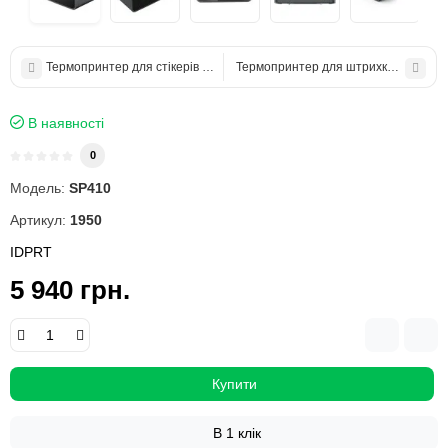
Термопринтер для стікерів IDPRT ID2P (203 dpi,USB+RS232+Ethernet)
Термопринтер для штрихкодів IDPRT 
В наявності
0
Модель:
SP410
Артикул:
1950
IDPRT
5 940 грн.
Купити
В 1 клік