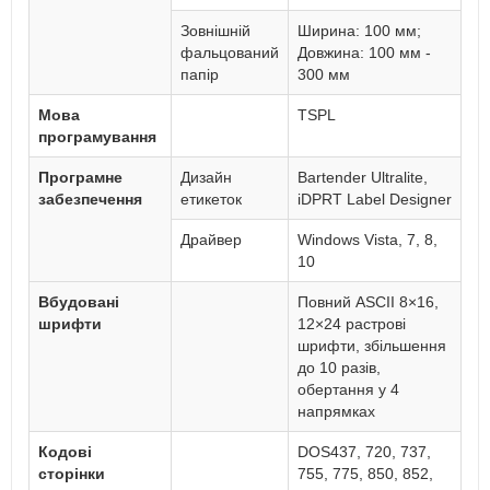
Зовнішній
Ширина: 100 мм;
фальцований
Довжина: 100 мм -
папір
300 мм
Мова
TSPL
програмування
Програмне
Дизайн
Bartender Ultralite,
забезпечення
етикеток
iDPRT Label Designer
Драйвер
Windows Vista, 7, 8,
10
Вбудовані
Повний ASCII 8×16,
шрифти
12×24 растрові
шрифти, збільшення
до 10 разів,
обертання у 4
напрямках
Кодові
DOS437, 720, 737,
сторінки
755, 775, 850, 852,