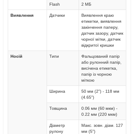
Flash
2 МБ
Виявлення
Датчики
Виявлення краю
етикетки, виявлення
закінчення паперу,
датчик зазору, датчик
чорної мітки, датчик
відкритої кришки
Носій
Типи
Фальцований папір
або рулонний папір,
висічена етикетка,
папір із чорною
міткою
Ширина
50 мм (2") - 118 мм
(4.65")
Товщина
0.06 мм (60 мкм) -
0.22 мм (220 мкм)
Діаметр
Макс. зовн. діам. 127
рулону
мм (5")