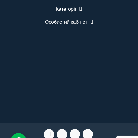
повідомлень. Можливість подальшого
Категорії
розширення системи. Гарантія 12 місяців.
Комплектація Табло виклику BELFIX-M12WH - 1
шт. Бездротова кнопка виклику медсестри
Особистий кабінет
BELFIX-B07 - 5 шт. Кріплення для монтажу.
Інструкція користувача. ..