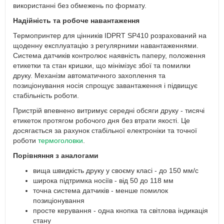
використанні без обмежень по формату.
Надійність та робоче навантаження
Термопринтер для цінників IDPRT SP410 розрахований на
щоденну експлуатацію з регулярними навантаженнями.
Система датчиків контролює наявність паперу, положення
етикетки та стан кришки, що мінімізує збої та помилки
друку. Механізм автоматичного захоплення та
позиціонування носія спрощує завантаження і підвищує
стабільність роботи.
Пристрій впевнено витримує середні обсяги друку - тисячі
етикеток протягом робочого дня без втрати якості. Це
досягається за рахунок стабільної електроніки та точної
роботи
термоголовки
.
Порівняння з аналогами
вища швидкість друку у своєму класі - до 150 мм/с
широка підтримка носіїв - від 50 до 118 мм
точна система датчиків - менше помилок
позиціонування
просте керування - одна кнопка та світлова індикація
стану