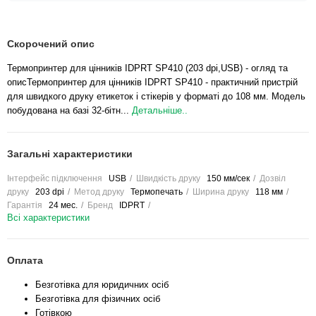
Скорочений опис
Термопринтер для цінників IDPRT SP410 (203 dpi,USB) - огляд та
описТермопринтер для цінників IDPRT SP410 - практичний пристрій
для швидкого друку етикеток і стікерів у форматі до 108 мм. Модель
побудована на базі 32-бітн...
Детальніше..
Загальні характеристики
Інтерфейс підключення
USB
Швидкість друку
150 мм/сек
Дозвіл
друку
203 dpi
Метод друку
Термопечать
Ширина друку
118 мм
Гарантія
24 мес.
Бренд
IDPRT
Всі характеристики
Оплата
Безготівка для юридичних осіб
Безготівка для фізичних осіб
Готівкою