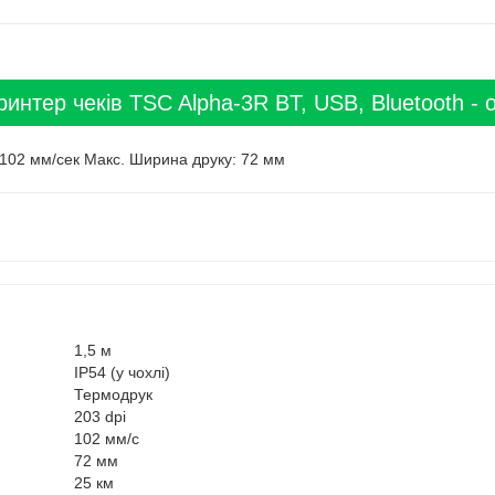
интер чеків TSC Alpha-3R BT, USB, Bluetooth - 
: 102 мм/сек Макс. Ширина друку: 72 мм
1,5 м
IP54 (у чохлі)
Термодрук
203 dpi
102 мм/с
72 мм
25 км