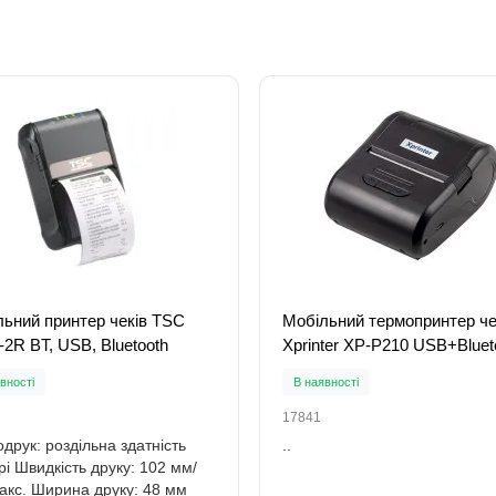
ьний принтер чеків TSC
Мобільний термопринтер че
-2R BT, USB, Bluetooth
Xprinter XP-P210 USB+Bluet
вності
В наявності
17841
друк: роздільна здатність
..
pi Швидкість друку: 102 мм/
акс. Ширина друку: 48 мм