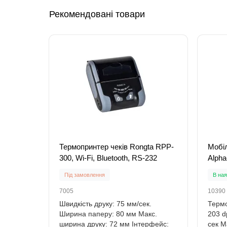
Рекомендовані товари
Термопринтер чеків Rongta RPP-
Мобіл
300, Wi-Fi, Bluetooth, RS-232
Alpha
Під замовлення
В ная
7005
10390
Швидкість друку: 75 мм/сек.
Термо
Ширина паперу: 80 мм Макс.
203 d
ширина друку: 72 мм Інтерфейс:
сек М