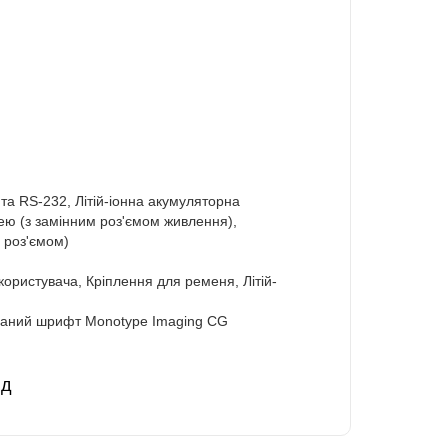
та RS-232, Літій-іонна акумуляторна
ею (з замінним роз'ємом живлення),
 роз'ємом)
користувача, Кріплення для ременя, Літій-
ваний шрифт Monotype Imaging CG
йд