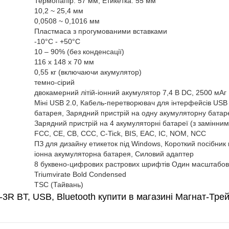
Термопапір: 57 мм; Етикетка: 55 мм
10,2 ~ 25,4 мм
0,0508 ~ 0,1016 мм
Пластмаса з прогумованими вставками
-10°C - +50°C
10 – 90% (без конденсації)
116 х 148 х 70 мм
0,55 кг (включаючи акумулятор)
темно-сірий
двокамерний літій-іонний акумулятор 7,4 В DC, 2500 мАг
Міні USB 2.0, Кабель-перетворювач для інтерфейсів USB 
батарея, Зарядний пристрій на одну акумуляторну батар
Зарядний пристрій на 4 акумуляторні батареї (з замінним
FCC, CE, CB, CCC, C-Tick, BIS, EAC, IC, NOM, NCC
ПЗ для дизайну етикеток під Windows, Короткий посібник 
іонна акумуляторна батарея, Силовий адаптер
8 буквено-цифрових растрових шрифтів Один масштабо
Triumvirate Bold Condensed
TSC (Тайвань)
-3R BT, USB, Bluetooth купити в магазині Магнат-Тре