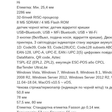
Ні
Етикетка: Мін. 25,4 мм
2286 мм
32-бітний RISC-процесор
8 МБ SDRAM / 4 МБ Flash ROM
датчик чорної мітки; датчик відкритої кришки
USB+Bluetooth; USB + MFi Bluetooth; USB + Wi-Fi
3 кнопки (Вкл/Выкл, подача носія, відкриття кришки), Дво
принтера, 3 світлодіодні індикатори стану зарядки акуму
1D: Code39, Code 93, Code128UCC, Code128 subsets ABC, 
EAN-128, UPC-A, UPC-E, EAN і UPC 2(5) цифрових повідом
DataMatrix, QR code, Aztec
TSPL-EZ (EPL2, ZPL2), емуляція ESC-POS або CPCL
BarTender UltraLite
Windows Vista, Windows 7, Windows 8, Windows 8.1, Wind
2008 R2, Windows Server 2012, Windows Server 2012 R2, 
11.04~18.04, MacOS v10.5 ~ vOS,
Чекова стрічка/термопапір (індикація по чорній мітці) та д
50,8 мм
78 мм
57,5 мм, 80 мм
Етикетка: Стандартна етикетка Fasson до 0,14 мм.