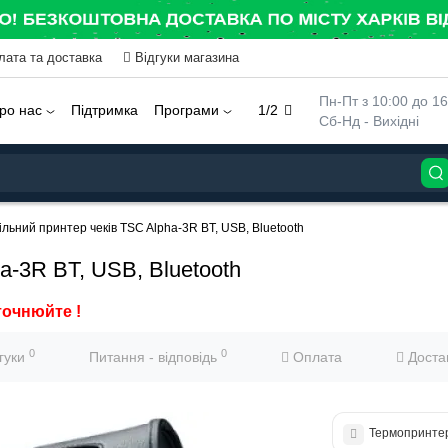
лата та доставка
Відгуки магазина
 Пн-Пт з 10:00 до 16
ро нас
Підтримка
Програми
1/2
 Сб-Нд - Вихідні
льний принтер чеків TSC Alpha-3R BT, USB, Bluetooth
a-3R BT, USB, Bluetooth
точнюйте !
0
0
дгуки
Питання - відповідь
Оплата
Доста
Термопринтер