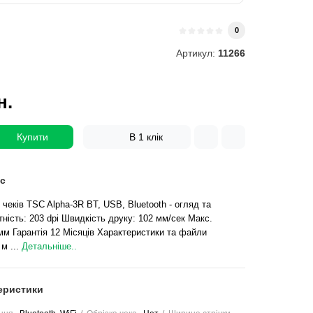
0
Артикул:
11266
н.
Купити
В 1 клік
с
чеків TSC Alpha-3R BT, USB, Bluetooth - огляд та
ність: 203 dpi Швидкість друку: 102 мм/сек Макс.
мм Гарантія 12 Місяців Характеристики та файли
 м ...
Детальніше..
еристики