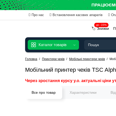
Про нас
Встановлення касових апаратів
Оп
до -15%
🏷️ Знижки
П
Каталог товарів
Головна
Принтери чеків
Мобільні принтери чеків
Мобі
Мобільний принтер чеків TSC Alph
Через зростання курсу у.о. актуальні ціни у
Все про товар
Характеристики
Ві