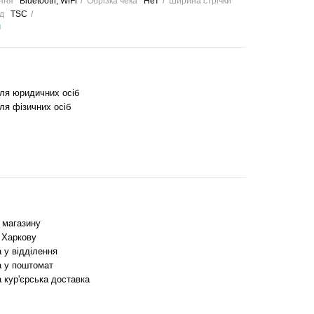
ння
Bluetooth, WiFi
Обрізка чека
Нет
Ширина стрічки
д
TSC
и
для юридичних осіб
ля фізичних осіб
з магазину
 Харкову
 у відділення
 у поштомат
 кур'єрська доставка