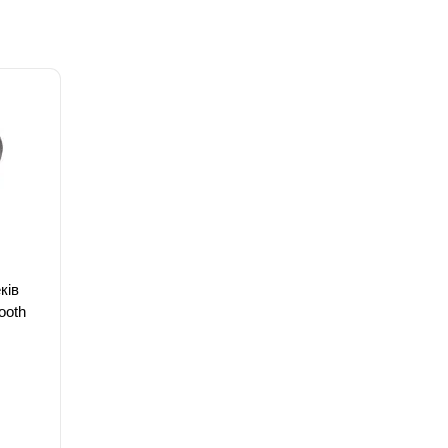
ків
ooth