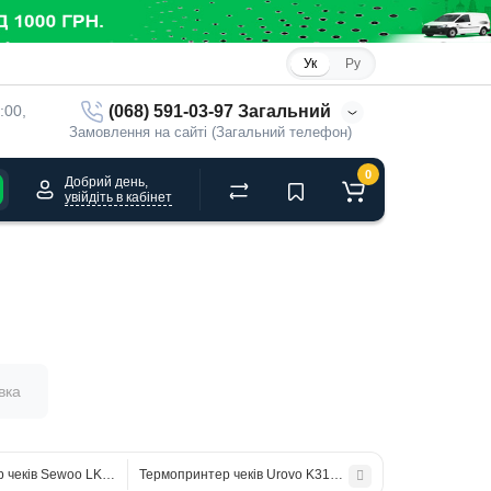
Ук
Ру
(068) 591-03-97 Загальний
:00, 
Замовлення на сайті (Загальний телефон)
0
Добрий день,
увійдіть в кабінет
вка
 чеків Sewoo LK-P21
Термопринтер чеків Urovo K319 WiFi