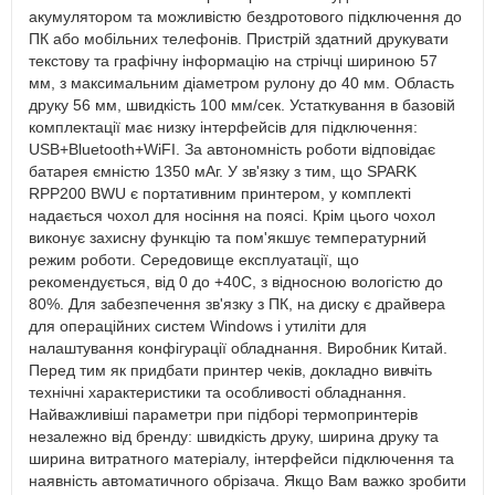
акумулятором та можливістю бездротового підключення до
ПК або мобільних телефонів. Пристрій здатний друкувати
текстову та графічну інформацію на стрічці шириною 57
мм, з максимальним діаметром рулону до 40 мм. Область
друку 56 мм, швидкість 100 мм/сек. Устаткування в базовій
комплектації має низку інтерфейсів для підключення:
USB+Bluetooth+WiFI. За автономність роботи відповідає
батарея ємністю 1350 мАг. У зв'язку з тим, що SPARK
RPP200 BWU є портативним принтером, у комплекті
надається чохол для носіння на поясі. Крім цього чохол
виконує захисну функцію та пом'якшує температурний
режим роботи. Середовище експлуатації, що
рекомендується, від 0 до +40С, з відносною вологістю до
80%. Для забезпечення зв'язку з ПК, на диску є драйвера
для операційних систем Windows і утиліти для
налаштування конфігурації обладнання. Виробник Китай.
Перед тим як придбати принтер чеків, докладно вивчіть
технічні характеристики та особливості обладнання.
Найважливіші параметри при підборі термопринтерів
незалежно від бренду: швидкість друку, ширина друку та
ширина витратного матеріалу, інтерфейси підключення та
наявність автоматичного обрізача. Якщо Вам важко зробити