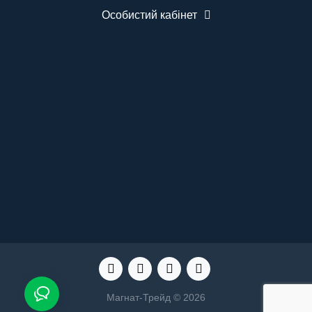
Комплектація Табло виклику BELFIX-M12WH - 1
шт. Бездротова кнопка виклику медсестри
Особистий кабінет
BELFIX-B07 - 5 шт. Кріплення для монтажу.
Інструкція користувача. ..
Магнат-Трейд © 2026