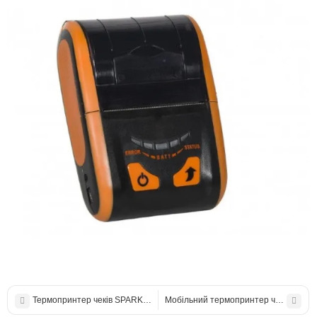
Термопринтер чеків SPARK RP02 BU
Мобільний термопринтер чеків Rongt