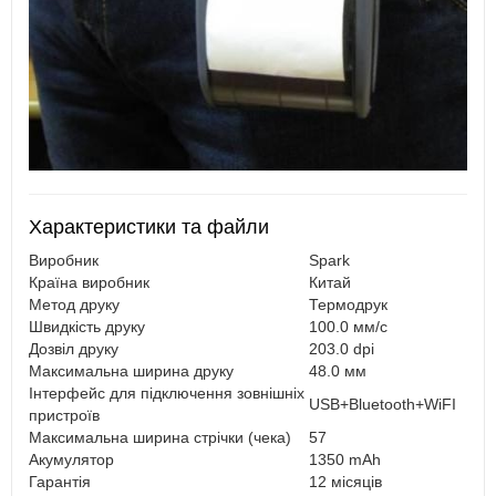
Характеристики та файли
Виробник
Spark
Країна виробник
Китай
Метод друку
Термодрук
Швидкість друку
100.0 мм/с
Дозвіл друку
203.0 dpi
Максимальна ширина друку
48.0 мм
Інтерфейс для підключення зовнішніх
USB+Bluetooth+WiFI
пристроїв
Максимальна ширина стрічки (чека)
57
Акумулятор
1350 mAh
Гарантія
12 місяців