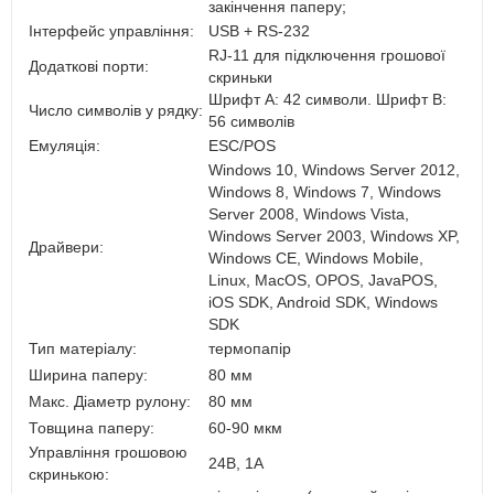
закінчення паперу;
Інтерфейс управління:
USB + RS-232
RJ-11 для підключення грошової
Додаткові порти:
скриньки
Шрифт А: 42 символи. Шрифт B:
Число символів у рядку:
56 символів
Емуляція:
ESC/POS
Windows 10, Windows Server 2012,
Windows 8, Windows 7, Windows
Server 2008, Windows Vista,
Windows Server 2003, Windows XP,
Драйвери:
Windows CE, Windows Mobile,
Linux, MacOS, OPOS, JavaPOS,
iOS SDK, Android SDK, Windows
SDK
Тип матеріалу:
термопапір
Ширина паперу:
80 мм
Макс. Діаметр рулону:
80 мм
Товщина паперу:
60-90 мкм
Управління грошовою
24В, 1А
скринькою: