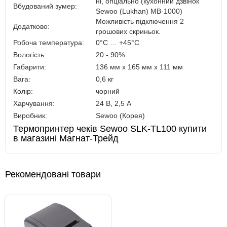
ні, опціально (кухонний дзвінок
Вбудований зумер:
Sewoo (Lukhan) MB-1000)
Можливість підключення 2
Додатково:
грошових скриньок.
Робоча температура:
0°C … +45°C
Вологість:
20 - 90%
Габарити:
136 мм х 165 мм х 111 мм
Вага:
0,6 кг
Колір:
чорний
Харчування:
24 В, 2,5 А
Виробник:
Sewoo (Корея)
Термопринтер чеків Sewoo SLK-TL100 купити
в магазині Магнат-Трейд
Рекомендовані товари