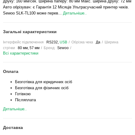
друку: 160 мм/сек. Ширина паперу: 80 мм Макс. ширина друку: 72 мм
Авто обрізувач: є Гарантія 12 Місяців Ультрасучасний принтер чеків.
Sewoo SLK-TL100 може перев...
Детальніше..
Загальні характеристики
Інтерфейс підключення
RS232,
USB
Обрізка чека
Да
Ширина
стрічки
80 мм, 57 мм
Бренд
Sewoo
Всі характеристики
Оплата
Безготівка для юридичних осіб
Безготівка для фізичних осіб
Готівкою
Післяплата
Детальніше..
Доставка