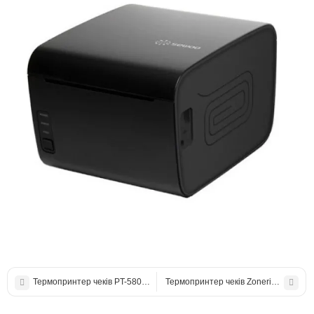
Термопринтер чеків PT-5801 USB
Термопринтер чеків Zonerich AB-58C