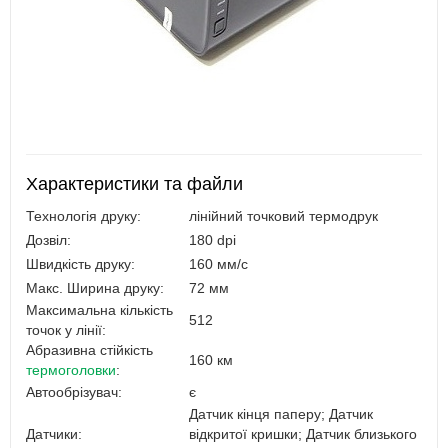
Характеристики та файли
Технологія друку:
лінійний точковий термодрук
Дозвіл:
180 dpi
Швидкість друку:
160 мм/с
Макс. Ширина друку:
72 мм
Максимальна кількість
512
точок у лінії:
Абразивна стійкість
160 км
термоголовки
:
Автообрізувач:
є
Датчик кінця паперу; Датчик
Датчики:
відкритої кришки; Датчик близького