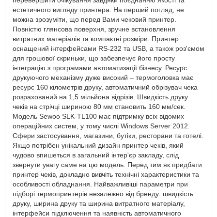
перевершити очікування завдяки поєднанню якості та
естетичного вигляду принтера. На перший погляд, не
можна зрозуміти, що перед Вами чековий принтер.
Повністю глянсова поверхня, зручне встановлення
витратних матеріалів та компактні розміри. Принтер
оснащений інтерфейсами RS-232 та USB, а також роз'ємом
для грошової скриньки, що забезпечує його просту
інтеграцію з програмами автоматизації бізнесу. Ресурс
друкуючого механізму дуже високий – термоголовка має
ресурс 160 кілометрів друку, автоматичний обрізувач чека
розрахований на 1,5 мільйона відрізів. Швидкість друку
чеків на стрічці шириною 80 мм становить 160 мм/сек.
Модель Sewoo SLK-TL100 має підтримку всіх відомих
операційних систем, у тому числі Windows Server 2012.
Сфери застосування, магазини, бутіки, ресторани та готелі.
Якщо потрібен унікальний дизайн принтер чеків, який
чудово впишеться в загальний інтер'єр закладу, слід
звернути увагу саме на цю модель. Перед тим як придбати
принтер чеків, докладно вивчіть технічні характеристики та
особливості обладнання. Найважливіші параметри при
підборі термопринтерів незалежно від бренду: швидкість
друку, ширина друку та ширина витратного матеріалу,
інтерфейси підключення та наявність автоматичного