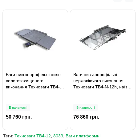
Ваги низькопрофільні пиле-
Ваги низькопрофільні
вологозахищеного
нержавіючого виконання
виконання Техноваги ТВ4-
Техноваги ТВ4-N-12h, наїзні
12е, наїзні з пандусом, до 2
з пандусом, до 2 000 кг
000кг
В наявності
В наявності
50 760 грн.
76 860 грн.
Теги:
Техноваги ТВ4-12
,
8033
,
Ваги платформні