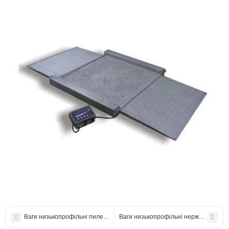
Ваги низькопрофільні пиле-вологозахищеного виконання Техноваги ТВ4