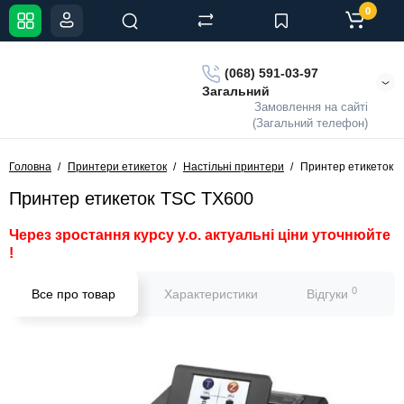
0
(068) 591-03-97
Загальний
Замовлення на сайті
(Загальний телефон)
Головна
Принтери етикеток
Настільні принтери
Принтер етикеток 
Принтер етикеток TSC TX600
Через зростання курсу у.о. актуальні ціни уточнюйте
!
0
Все про товар
Характеристики
Відгуки