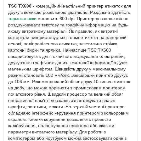
TSC TX600
- комерційний настільний принтер етикеток для
друку з великою роздільною здатністю. Роздільна здатність
термоголовки
становить 600 dpi. Принтер дозволяє якісно
роздруковувати текстову та графічну інформацію на будь-
якому витратному матеріалі. Як правило, як витратні
матеріали використовується термоетикетка на паперовій
основі, поліпропіленова етикетка, текстильна стрічка,
картонні бирки та ярлики. Найчастіше TSC TX600
використовують для технічного маркування електроніки,
друкування графічних даних, текстової інформації з дуже
маленьким шрифтом. Швидкість друку у максимальному
режимі становить 102 мм/сек. Завширшки принтер друкує
до 106 мм. Рекомендований обсяг друку 10 тисяч етикеток
на добу, що можна порівняти з промисловим принтером
початкового рівня. Швидкий процесор та великий обсяг
оперативної пам'яті дозволяє завантажувати власні
шрифти, логотипи, макети. На верхній частині принтера
обладнано інтерфейс керування принтером з кольоровим
екраном. Кнопки керування дозволяють провести
калібрування, налаштування принтера або вказати
параметри витратного матеріалу. Для роботи з
комп'ютером або ноутбуком можна застосовувати один з