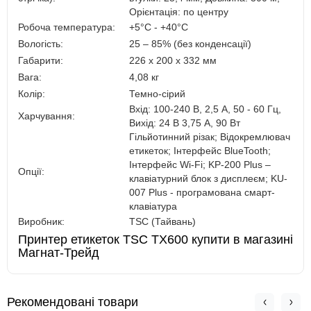
Орієнтація: по центру
Робоча температура:
+5°C - +40°C
Вологість:
25 – 85% (без конденсації)
Габарити:
226 x 200 x 332 мм
Вага:
4,08 кг
Колір:
Темно-сірий
Вхід: 100-240 В, 2,5 A, 50 - 60 Гц,
Харчування:
Вихід: 24 В 3,75 A, 90 Вт
Гільйотинний різак; Відокремлювач
етикеток; Інтерфейс BlueTooth;
Інтерфейс Wi-Fi; KP-200 Plus –
Опції:
клавіатурний блок з дисплеєм; KU-
007 Plus - програмована смарт-
клавіатура
Виробник:
TSC (Тайвань)
Принтер етикеток TSC TX600 купити в магазині
Магнат-Трейд
Рекомендовані товари