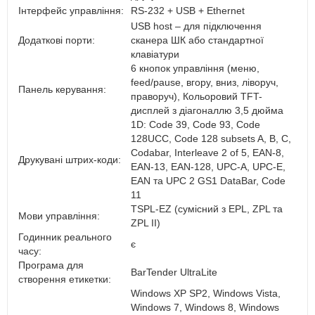
Інтерфейс управління:
RS-232 + USB + Ethernet
USB host – для підключення
Додаткові порти:
сканера ШК або стандартної
клавіатури
6 кнопок управління (меню,
feed/pause, вгору, вниз, ліворуч,
Панель керування:
праворуч), Кольоровий TFT-
дисплей з діагоналлю 3,5 дюйма
1D: Code 39, Code 93, Code
128UCC, Code 128 subsets A, B, C,
Codabar, Interleave 2 of 5, EAN-8,
Друкувані штрих-коди:
EAN-13, EAN-128, UPC-A, UPC-E,
EAN та UPC 2 GS1 DataBar, Code
11
TSPL-EZ (сумісний з EPL, ZPL та
Мови управління:
ZPL II)
Годинник реального
є
часу:
Програма для
BarTender UltraLite
створення етикетки:
Windows XP SP2, Windows Vista,
Windows 7, Windows 8, Windows