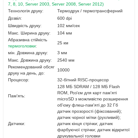
7, 8, 10, Server 2003, Server 2008, Server 2012)
Технологія друку:
Термодрук / термотрансферний
Дозвіл:
600 dpi
Швидкість друку:
102 мм/сек
Макс. Ширина друку:
104 мм
Абразивна стійкість
25 км
термоголовки
:
мін. Довжина друку:
3 мм
Макс. Довжина друку:
2540 мм
Рекомендований обсяг
10000
друку на день, до:
Процесор:
32-бітний RISC-процесор
128 МБ SDRAM / 128 МБ Flash
ROM, Роз'єм для карт пам'яті
Пам'ять:
microSD з можливістю розширення
об'єму флеш-пам'яті до 32 Гб
датчик прозорості (фіксований);
датчик чорної мітки (рухливий);
Датчики:
датчик кінця стрічки; датчик
фарбуючої стрічки; датчик відкритої
друкувальної головки