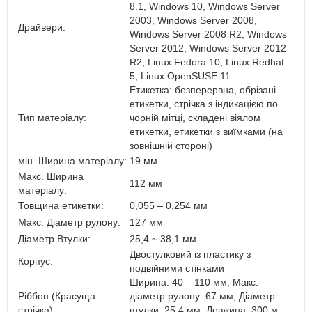
8.1, Windows 10, Windows Server
2003, Windows Server 2008,
Драйвери:
Windows Server 2008 R2, Windows
Server 2012, Windows Server 2012
R2, Linux Fedora 10, Linux Redhat
5, Linux OpenSUSE 11.
Етикетка: безперервна, обрізані
етикетки, стрічка з індикацією по
Тип матеріалу:
чорній мітці, складені віялом
етикетки, етикетки з виїмками (на
зовнішній стороні)
мін. Ширина матеріалу:
19 мм
Макс. Ширина
112 мм
матеріалу:
Товщина етикетки:
0,055 – 0,254 мм
Макс. Діаметр рулону:
127 мм
Діаметр Втулки:
25,4 ~ 38,1 мм
Двостулковий із пластику з
Корпус:
подвійними стінками
Ширина: 40 – 110 мм; Макс.
Ріббон (Красуща
діаметр рулону: 67 мм; Діаметр
стрічка):
втулки: 25,4 мм; Довжина: 300 м;