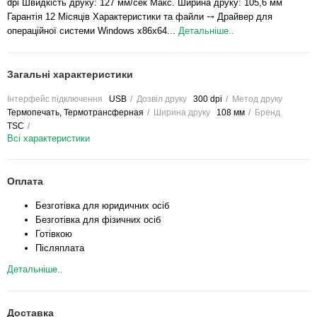
dpi Швидкість друку: 127 мм/сек Макс. Ширина друку: 105,6 мм
Гарантія 12 Місяців Характеристики та файли ⤍ Драйвер для
операційної системи Windows x86x64...
Детальніше..
Загальні характеристики
Інтерфейс підключення
USB
Дозвіл друку
300 dpi
Метод друку
Термопечать, Термотрансферная
Ширина друку
108 мм
Бренд
TSC
Всі характеристики
Оплата
Безготівка для юридичних осіб
Безготівка для фізичних осіб
Готівкою
Післяплата
Детальніше..
Доставка