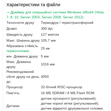
Характеристики та файли
⤍ Драйвер для операційної системи Windows x86x64 (Vista,
7, 8, 10, Server 2003, Server 2008, Server 2012)
Технологія друку:
Термодрук / термотрансферний
Дозвіл:
300 dpi
Швидкість друку:
127 мм/сек
Макс. Ширина друку:
105,7 мм
Абразивна стійкість
25 км
термоголовки
:
мін. Довжина друку:
5 мм
Макс. Довжина
1016 мм
друку:
Рекомендований
обсяг друку на день,
4000
до:
Процесор:
32-бітний RISC-процесор
Пам'ять:
16 МБ SDRAM / 8 МБ Flash ROM
датчик прозорості (регульований);
датчик чорної мітки (регульований);
Датчики:
датчик відкритої друкувальної головки;