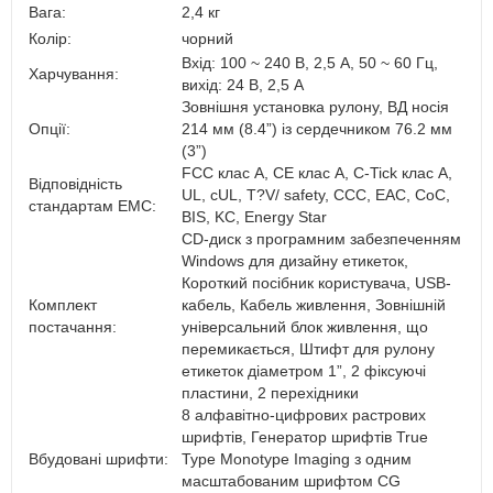
Вага:
2,4 кг
Колір:
чорний
Вхід: 100 ~ 240 В, 2,5 А, 50 ~ 60 Гц,
Харчування:
вихід: 24 В, 2,5 A
Зовнішня установка рулону, ВД носія
Опції:
214 мм (8.4”) із сердечником 76.2 мм
(3”)
FCC клас A, CE клас A, C-Tick клас A,
Відповідність
UL, cUL, T?V/ safety, CCC, EAC, CoC,
стандартам EMC:
BIS, KC, Energy Star
CD-диск з програмним забезпеченням
Windows для дизайну етикеток,
Короткий посібник користувача, USB-
Комплект
кабель, Кабель живлення, Зовнішній
постачання:
універсальний блок живлення, що
перемикається, Штифт для рулону
етикеток діаметром 1”, 2 фіксуючі
пластини, 2 перехідники
8 алфавітно-цифрових растрових
шрифтів, Генератор шрифтів True
Вбудовані шрифти:
Type Monotype Imaging з одним
масштабованим шрифтом CG