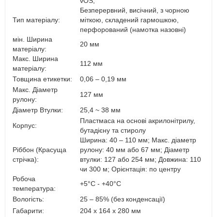
vOS,
Безперервний, висічний, з чорною
Тип матеріалу:
міткою, складений гармошкою,
перфорований (намотка назовні)
мін. Ширина
20 мм
матеріалу:
Макс. Ширина
112 мм
матеріалу:
Товщина етикетки:
0,06 – 0,19 мм
Макс. Діаметр
127 мм
рулону:
Діаметр Втулки:
25,4 ~ 38 мм
Пластмаса на основі акрилонітрилу,
Корпус:
бутадієну та стиролу
Ширина: 40 – 110 мм; Макс. діаметр
Ріббон (Красуща
рулону: 40 мм або 67 мм; Діаметр
стрічка):
втулки: 127 або 254 мм; Довжина: 110
чи 300 м; Орієнтація: по центру
Робоча
+5°C - +40°C
температура:
Вологість:
25 – 85% (без конденсації)
Габарити:
204 x 164 x 280 мм