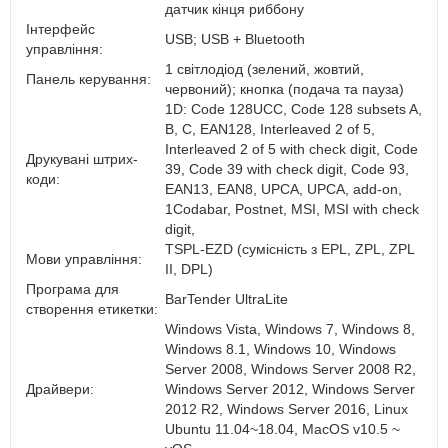
датчик кінця риббону
Інтерфейс
USB; USB + Bluetooth
управління:
1 світлодіод (зелений, жовтий,
Панель керування:
червоний); кнопка (подача та пауза)
1D: Code 128UCC, Code 128 subsets A,
B, C, EAN128, Interleaved 2 of 5,
Interleaved 2 of 5 with check digit, Code
Друкувані штрих-
39, Code 39 with check digit, Code 93,
коди:
EAN13, EAN8, UPCA, UPCA, add-on,
1Codabar, Postnet, MSI, MSI with check
digit,
TSPL-EZD (сумісність з EPL, ZPL, ZPL
Мови управління:
II, DPL)
Програма для
BarTender UltraLite
створення етикетки:
Windows Vista, Windows 7, Windows 8,
Windows 8.1, Windows 10, Windows
Server 2008, Windows Server 2008 R2,
Драйвери:
Windows Server 2012, Windows Server
2012 R2, Windows Server 2016, Linux
Ubuntu 11.04~18.04, MacOS v10.5 ~