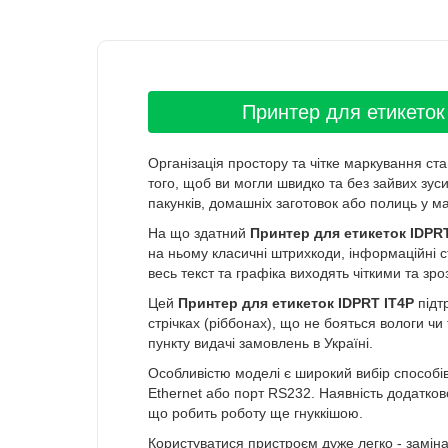
Принтер для етикеток
Організація простору та чітке маркування ст
того, щоб ви могли швидко та без зайвих зус
пакунків, домашніх заготовок або полиць у ма
На що здатний
Принтер для етикеток IDPRT
на ньому класичні штрихкоди, інформаційні ст
весь текст та графіка виходять чіткими та зр
Цей
Принтер для етикеток IDPRT IT4P
підт
стрічках (ріббонах), що не бояться вологи чи
пункту видачі замовлень в Україні.
Особливістю моделі є широкий вибір способі
Ethernet або порт RS232. Наявність додатков
що робить роботу ще гнуккішою.
Користуватися пристроєм дуже легко - заміна