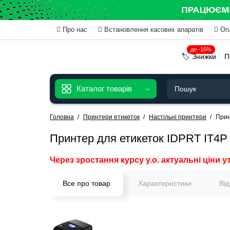
Про нас
Встановлення касових апаратів
Оп
до -15%
🏷️ Знижки
П
Каталог товарів
Головна
Принтери етикеток
Настільні принтери
Прин
Принтер для етикеток IDPRT IT4P
Через зростання курсу у.о. актуальні ціни у
Все про товар
Характеристики
Ві