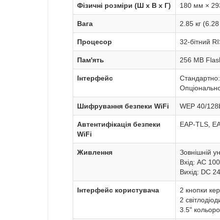
Фізичні розміри (Ш x В x Г)
180 мм × 293
Вага
2.85 кг (6.28
Процесор
32-бітний R
Пам'ять
256 MB Flas
Інтерфейс
Стандартно:
Опціонально:
Шифрування безпеки WiFi
WEP 40/128b
Автентифікація безпеки
EAP-TLS, E
WiFi
Живлення
Зовнішній у
Вхід: AC 10
Вихід: DC 2
Інтерфейс користувача
2 кнопки ке
2 світлодіод
3.5" кольор