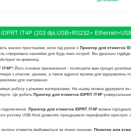
 IDPRT IT4P (203 dpi,USB+RS232+ Ethernet+USB-
ають значно простішими, коли під рукою є
Принтер для етикеток I
иль створювати наклейки для будь-яких потреб. Він ідеально підійд
йстерні чи крамниці.
 IT4P
? Його головне призначення - полегшити вам процес розпізна
ікери з описом, цінники, а також адресні ярлики для відправлень по
озумілими для зчитування.
римує роботу з різними матеріалами. На ньому можна друкувати як н
 тертя. Це робить
Принтер для етикеток IDPRT IT4P
універсальним
в підключення.
Принтер для етикеток IDPRT IT4P
можна під'єднат
ого роз'єму USB-Host дозволяє приєднувати периферійні пристрої, 
 рулону етикеток відбувається за лічені секунди.
Принтер для етик