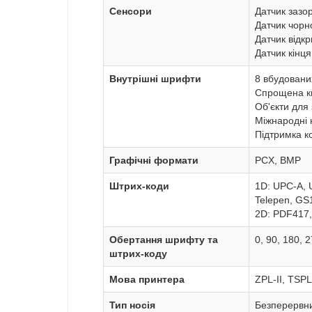
Сенсори
Датчик зазор
Датчик чорн
Датчик відкр
Датчик кінця
Внутрішні шрифти
8 вбудовани
Спрощена ки
Об'єкти для
Міжнародні 
Підтримка ко
Графічні формати
PCX, BMP
Штрих-коди
1D: UPC-A, 
Telepen, GS1
2D: PDF417,
Обертання шрифту та
0, 90, 180, 
штрих-коду
Мова принтера
ZPL-II, TSP
Тип носія
Безперервни