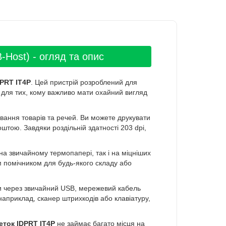
Host) - огляд та опис
DPRT IT4P
. Цей пристрій розроблений для
е для тих, кому важливо мати охайний вигляд
вання товарів та речей. Ви можете друкувати
штою. Завдяки роздільній здатності 203 dpi,
а звичайному термопапері, так і на міцніших
 помічником для будь-якого складу або
и через звичайний USB, мережевий кабель
наприклад, сканер штрихкодів або клавіатуру,
еток IDPRT IT4P
не займає багато місця на