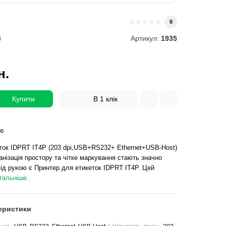
0
3
Артикул:
1935
н.
Купити
В 1 клік
с
ток IDPRT IT4P (203 dpi,USB+RS232+ Ethernet+USB-Host)
анізація простору та чітке маркування стають значно
під рукою є Принтер для етикеток IDPRT IT4P. Цей
тальніше..
еристики