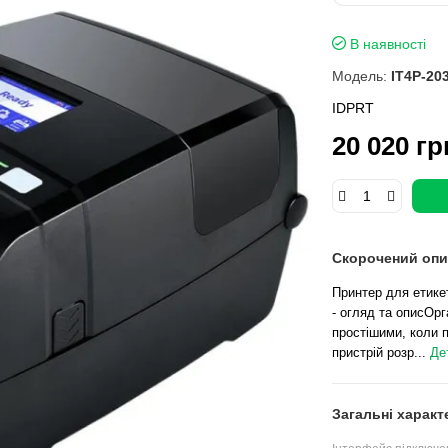
В наявності
Модель:
IT4P-20
IDPRT
20 020 гр
Скорочений опи
Принтер для етике
- огляд та описОрг
простішими, коли 
пристрій розр...
Де
Загальні характ