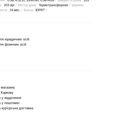
ння
USB, RS232, Ethernet, USB-Host
Швидкість друку
203
у
203 dpi
Метод друку
Термотрансферная
Ширина
антія
24 мес.
Бренд
IDPRT
и
для юридичних осіб
ля фізичних осіб
з магазину
 Харкову
 у відділення
 у поштомат
 кур'єрська доставка