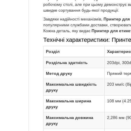
робочому столі, але при цьому демонструє ви
швидке сортування будь-якої продукції.
Завдяки надійності механізмів,
Принтер для 
популярними службами доставки, створювати 
Кожна деталь, яку видає
Принтер для етике
Технічні характеристики: Принт
Розділ
Характерис
Роздільна здатність
203dpi, 300d
Метод друку
Прямий тер
Максимальна швидкість
203 мм/с (8i
друку
Максимальна ширина
108 мм (4.2
друку
Максимальна довжина
2,286 мм (90
друку