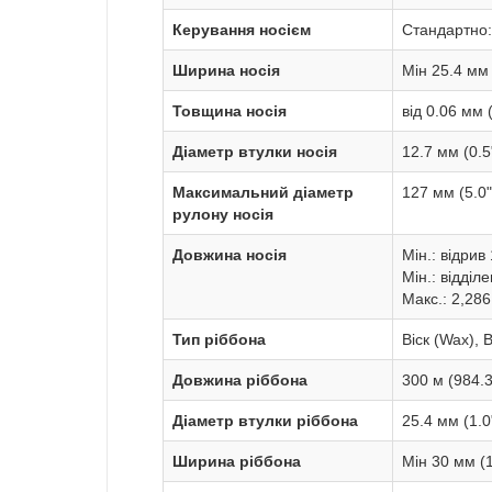
Керування носієм
Стандартно: 
Ширина носія
Мін 25.4 мм 
Товщина носія
від 0.06 мм 
Діаметр втулки носія
12.7 мм (0.5"
Максимальний діаметр
127 мм (5.0"
рулону носія
Довжина носія
Мін.: відри
Мін.: відділе
Макс.: 2,28
Тип ріббона
Віск (Wax), 
Довжина ріббона
300 м (984.3 
Діаметр втулки ріббона
25.4 мм (1.0
Ширина ріббона
Мін 30 мм (1