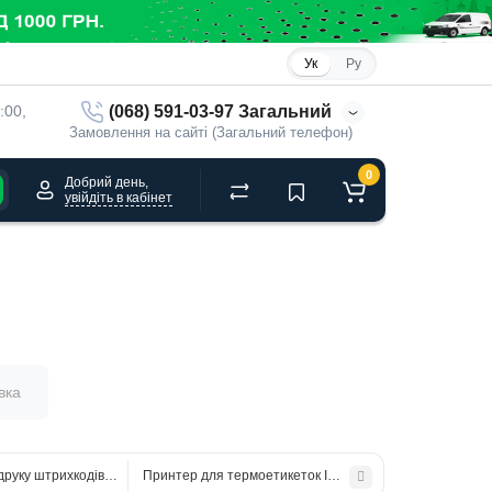
Ук
Ру
(068) 591-03-97 Загальний
:00, 
Замовлення на сайті (Загальний телефон)
0
Добрий день,
увійдіть в кабінет
вка
руку штрихкодів IDPRT IT4S (300 dpi,USB+Ethernet)
Принтер для термоетикеток IDPRT IT4X (203 dpi,USB+