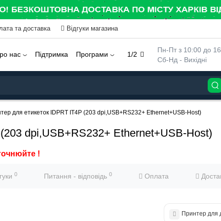
лата та доставка
Відгуки магазина
 Пн-Пт з 10:00 до 16
ро нас
Підтримка
Програми
1/2
 Сб-Нд - Вихідні
тер для етикеток IDPRT IT4P (203 dpi,USB+RS232+ Ethernet+USB-Host)
 (203 dpi,USB+RS232+ Ethernet+USB-Host)
точнюйте !
0
0
дгуки
Питання - відповідь
Оплата
Доста
Принтер для д