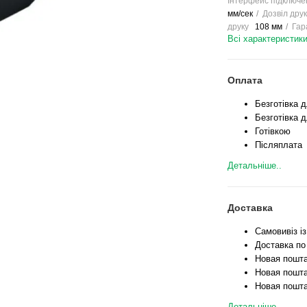
Інтерфейс підключе
мм/сек
Дозвіл друк
друку
108 мм
Гар
Всі характеристик
Оплата
Безготівка 
Безготівка д
Готівкою
Післяплата
Детальніше..
Доставка
Самовивіз і
Доставка по
Новая пошта
Новая пошта
Новая пошта
Детальніше..