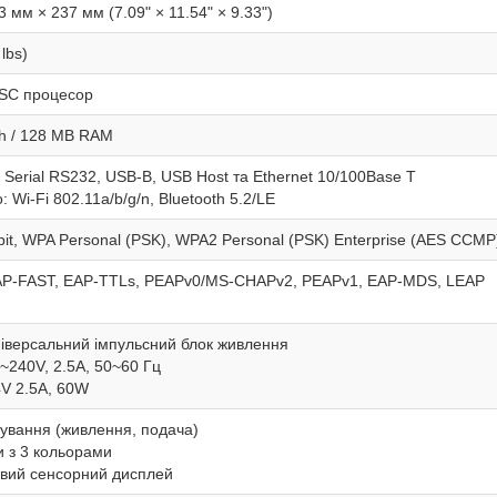
 мм × 237 мм (7.09" × 11.54" × 9.33")
 lbs)
ISC процесор
h / 128 MB RAM
 Serial RS232, USB-B, USB Host та Ethernet 10/100Base T
 Wi-Fi 802.11a/b/g/n, Bluetooth 5.2/LE
it, WPA Personal (PSK), WPA2 Personal (PSK) Enterprise (AES CCMP
AP-FAST, EAP-TTLs, PEAPv0/MS-CHAPv2, PEAPv1, EAP-MDS, LEAP
ніверсальний імпульсний блок живлення
0~240V, 2.5A, 50~60 Гц
4V 2.5A, 60W
рування (живлення, подача)
и з 3 кольорами
овий сенсорний дисплей