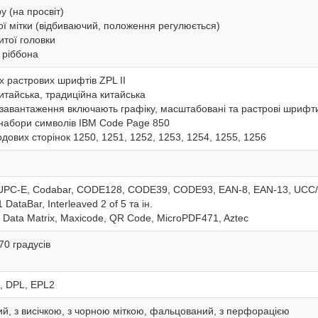
у (на просвіт)
ої мітки (відбиваючий, положення регулюється)
итої головки
 ріббона
х растрових шрифтів ZPL II
тайська, традиційна китайська
 завантаження включають графіку, масштабовані та растрові шрифт
набори символів IBM Code Page 850
дових сторінок 1250, 1251, 1252, 1253, 1254, 1255, 1256
UPC-E, Codabar, CODE128, CODE39, CODE93, EAN-8, EAN-13, UCC/E
 DataBar, Interleaved 2 of 5 та ін.
 Data Matrix, Maxicode, QR Code, MicroPDF471, Aztec
270 градусів
L, DPL, EPL2
й, з висічкою, з чорною міткою, фальцований, з перфорацією