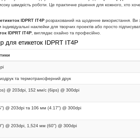
соку швидкість роботи. Це практичне рішення для кожного, хто хоче
етикеток IDPRT IT4P
розрахований на щоденне використання. Ви з
індивідуальні наклейки для творчих проектів або просто підписуват
ток IDPRT IT4P
, виглядає охайно та професійно.
ер для етикеток IDPRT IT4P
тики
pi
модрук та термотрансферний друк
ps) @ 203dpi, 152 мм/с (6ips) @ 300dpi
5") @ 203dpi та 106 мм (4.17") @ 300dpi
") @ 203dpi, 1,524 мм (60") @ 300dpi