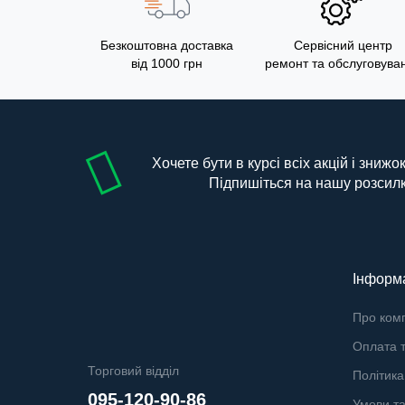
Безкоштовна доставка
Сервісний центр
від 1000 грн
ремонт та обслуговува
Хочете бути в курсі всіх акцій і знижо
Підпишіться на нашу розсил
Інформ
Про ком
Оплата т
Торговий відділ
Політика
095-120-90-86
Умови т