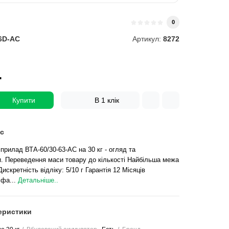
0
6D-AC
Артикул:
8272
.
Купити
В 1 клік
с
прилад ВТА-60/30-63-АС на 30 кг - огляд та
и. Переведення маси товару до кількості Найбільша межа
искретність відліку: 5/10 г Гарантія 12 Місяців
 фа...
Детальніше..
еристики