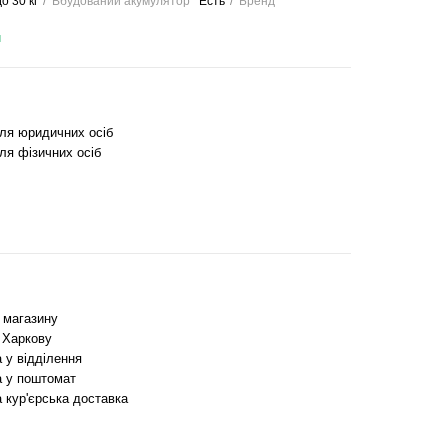
о 30 кг
Вбудований акумулятор
Есть
Бренд
и
для юридичних осіб
ля фізичних осіб
з магазину
 Харкову
 у відділення
 у поштомат
 кур'єрська доставка