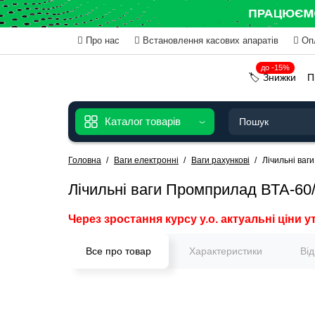
Про нас
Встановлення касових апаратів
Оп
до -15%
🏷️ Знижки
П
Каталог товарів
Головна
Ваги електронні
Ваги рахункові
Лічильні ваг
Лічильні ваги Промприлад ВТА-60/
Через зростання курсу у.о. актуальні ціни у
Все про товар
Характеристики
Ві