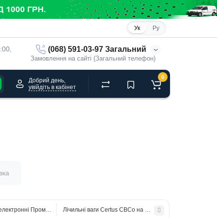
Ук
Ру
(068) 591-03-97 Загальний
:00, 
Замовлення на сайті (Загальний телефон)
0
Добрий день,
увійдіть в кабінет
вка
 електронні Промприлад ВТА-60/15-6D-AC на 15 кг
Лічильні ваги Certus CBCо на 3/6/15/30 кг