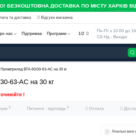
лата та доставка
Відгуки магазина
 Пн-Пт з 10:00 до 16
ро нас
Підтримка
Програми
1/2
 Сб-Нд - Вихідні
и Промприлад ВТА-60/30-63-АС на 30 кг
30-63-АС на 30 кг
точнюйте !
0
0
дгуки
Питання - відповідь
Оплата
Доста
Лічильні ваги