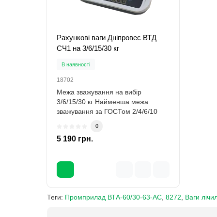
Рахункові ваги Дніпровес ВТД
СЧ1 на 3/6/15/30 кг
В наявності
18702
Межа зважування на вибір
3/6/15/30 кг Найменша межа
зважування за ГОСТом 2/4/6/10
грамів Дискретніст..
0
5 190 грн.
Теги:
Промприлад ВТА-60/30-63-АС
,
8272
,
Ваги лічи