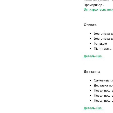
Межа зважування
д
Промприбор
Всі характеристик
Оплата
Безготівка 
Безготівка д
Готівкою
Післяплата
Детальніше..
Доставка
Самовивіз і
Доставка по
Новая пошта
Новая пошта
Новая пошта
Детальніше..