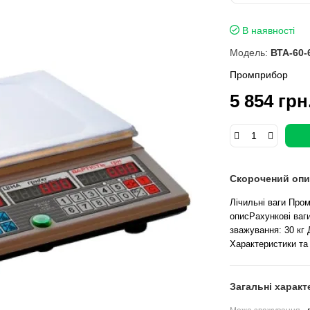
В наявності
Модель:
ВТА-60-
Промприбор
5 854 грн
Скорочений опи
Лічильні ваги Пром
описРахункові ваг
зважування: 30 кг Д
Характеристики та
Загальні характ