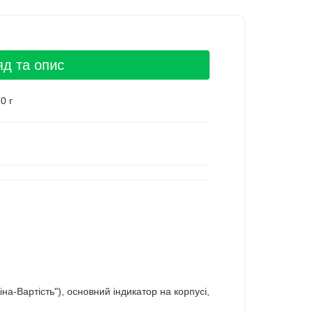
яд та опис
0 г
на-Вартість"), основний індикатор на корпусі,