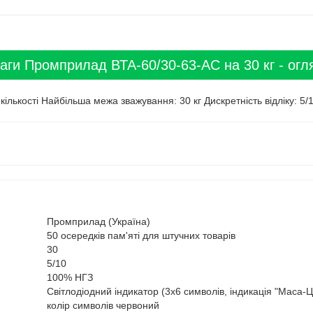
ваги Промприлад ВТА-60/30-63-АС на 30 кг - огл
ількості Найбільша межа зважування: 30 кг Дискретність відліку: 5/1
Промприлад (Україна)
50 осередків пам'яті для штучних товарів
30
5/10
100% НГЗ
Світлодіодний індикатор (3x6 символів, індикація "Маса-Ці
колір символів червоний