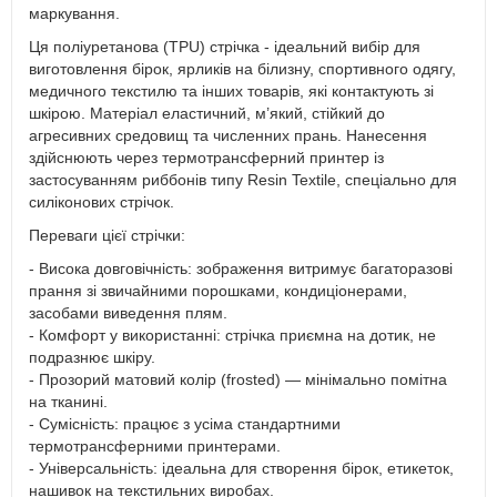
маркування.
Ця поліуретанова (TPU) стрічка - ідеальний вибір для
виготовлення бірок, ярликів на білизну, спортивного одягу,
медичного текстилю та інших товарів, які контактують зі
шкірою. Матеріал еластичний, м’який, стійкий до
агресивних средовищ та численних прань. Нанесення
здійснюють через термотрансферний принтер із
застосуванням риббонів типу Resin Textile, спеціально для
силіконових стрічок.
Переваги цієї стрічки:
- Висока довговічність: зображення витримує багаторазові
прання зі звичайними порошками, кондиціонерами,
засобами виведення плям.
- Комфорт у використанні: стрічка приємна на дотик, не
подразнює шкіру.
- Прозорий матовий колір (frosted) — мінімально помітна
на тканині.
- Сумісність: працює з усіма стандартними
термотрансферними принтерами.
- Універсальність: ідеальна для створення бірок, етикеток,
нашивок на текстильних виробах.