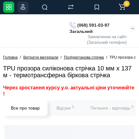
0
(068) 591-03-97
Загальний
Замовлення на сайті
(Загальний телефон)
Головна
Витратні матеріали
Поліуретанова стрічка
TPU прозора сил
TPU прозора силіконова стрічка 10 мм x 137
м - термотрансферна біркова стрічка
Через зростання курсу у.о. актуальні ціни уточнюйте
!
0
0
Все про товар
Відгуки
Питання - відповідь