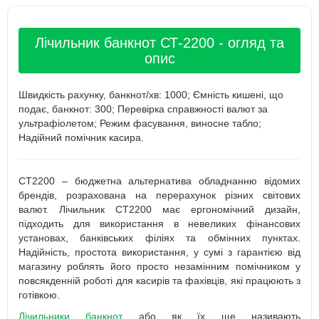
Лічильник банкнот СТ-2200 - огляд та
опис
Швидкість рахунку, банкнот/хв: 1000; Ємність кишені, що
подає, банкнот: 300; Перевірка справжності валют за
ультрафіолетом; Режим фасування, виносне табло;
Надійний помічник касира.
СТ2200 – бюджетна альтернатива обладнанню відомих
брендів, розрахована на перерахунок різних світових
валют. Лічильник СТ2200 має ергономічний дизайн,
підходить для використання в невеликих фінансових
установах, банківських філіях та обмінних пунктах.
Надійність, простота використання, у сумі з гарантією від
магазину роблять його просто незамінним помічником у
повсякденній роботі для касирів та фахівців, які працюють з
готівкою.
Лічильники банкнот
або як їх ще називають