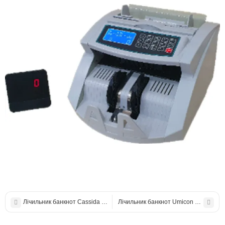
Лічильник банкнот Cassida Xpecto Lite із визначенням номіналу
Лічильник банкнот Umicon AL-170T з