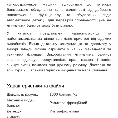
купюрозрахункові машини відносяться до категорії
банківського обладнання та в залежності від добового
навантаження, функціоналу та вбудованих видів
автоматичної детекції для перевірки справжності ціна на
лічильники банкнот може бути різною.
У каталозі представлені найпопулярніші та
найоптимальніші за ціною та якістю пристрої від відомих
виробників. Більш детальну консультацію та допомогу у
виборі завжди можна отримати у наших менеджерів та
технічних фахівців. Використання лічильника банкнот
значно підвищує продуктивність праці касира, і навіть
знижує ризик помилок при ручному рахунку. Доставка по
всій Україні. Гарантія Сервісне чищення та налаштування.
Характеристики та файли
Швидкість рахунку
1000 банкнот/хв
Механізм подачі
Роликово-фрикційний
банкнот
Детекція
Ультрафіолетова
Ємність