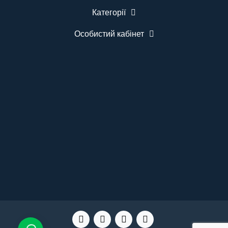
повідомлень. Можливість подальшого
Категорії
розширення системи. Гарантія 12 місяців.
Комплектація Табло виклику BELFIX-M12WH - 1
шт. Бездротова кнопка виклику медсестри
Особистий кабінет
BELFIX-B07 - 5 шт. Кріплення для монтажу.
Інструкція користувача. ..