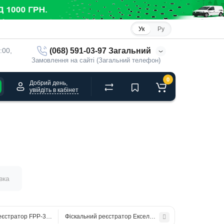
Ук
Ру
(068) 591-03-97 Загальний
:00, 
Замовлення на сайті (Загальний телефон)
0
Добрий день,
увійдіть в кабінет
вка
еєстратор FPP-350 портативний
Фіскальний реєстратор Екселліо FPU - 550 ES