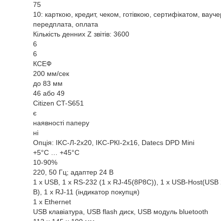
75
10: карткою, кредит, чеком, готівкою, сертифікатом, вауч
передплата, оплата
Кількість денних Z звітів: 3600
6
6
КСЕФ
200 мм/сек
до 83 мм
46 або 49
Citizen CT-S651
є
наявності паперу
ні
Опція: IKC-Л-2x20, IKC-РКІ-2х16, Datecs DPD Mini
+5°C … +45°C
10-90%
220, 50 Гц; адаптер 24 В
1 x USB, 1 x RS-232 (1 x RJ-45(8P8C)), 1 x USB-Host(USB 
В), 1 x RJ-11 (індикатор покупця)
1 x Ethernet
USB клавіатура, USB flash диск, USB модуль bluetooth