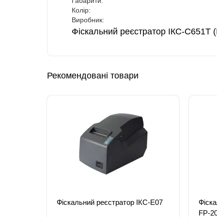
Габарити:
Колір:
Виробник:
Фіскальний реєстратор ІКС-С651Т (
Рекомендовані товари
Фіскальний реєстратор ІКС-Е07
Фіска
FP-2