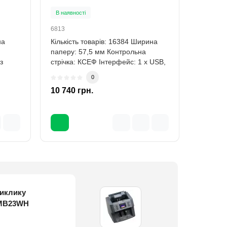
В наявності
В наявно
6813
6870
на
Кількість товарів: 16384 Ширина
Тип інди
паперу: 57,5 мм Контрольна
(LCD) Кі
з
стрічка: КСЕФ Інтерфейс: 1 x USB,
символів
2 x RS-..
0
10 740 грн.
1 907 г
виклику
клику персоналу
15B v1.6 (15 кг)
рсоналу BELFIX
 BELFIX MB31-M
персоналу
дичного
50 UV/MG
50 LCD UV
cto (розпізнає
 MB23WH