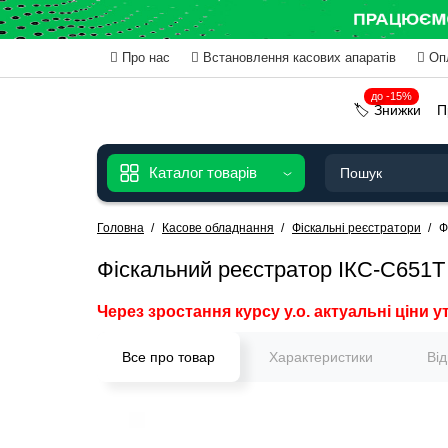
Про нас
Встановлення касових апаратів
Оп
до -15%
🏷️ Знижки
П
Каталог товарів
Головна
Касове обладнання
Фіскальні реєстратори
Ф
Фіскальний реєстратор ІКС-С651Т
Через зростання курсу у.о. актуальні ціни у
Все про товар
Характеристики
Ві