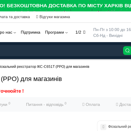
лата та доставка
Відгуки магазина
 Пн-Пт з 10:00 до 16
ро нас
Підтримка
Програми
1/2
 Сб-Нд - Вихідні
іскальний реєстратор ІКС-С651Т (РРО) для магазинів
 (РРО) для магазинів
точнюйте !
0
0
дгуки
Питання - відповідь
Оплата
Доста
Фіскальний р