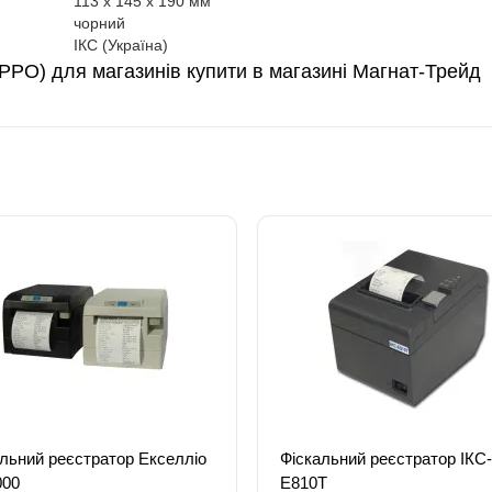
113 x 145 x 190 мм
чорний
ІКС (Україна)
РРО) для магазинів купити в магазині Магнат-Трейд
льний реєстратор Екселліо
Фіскальний реєстратор ІКС-
000
Е810Т