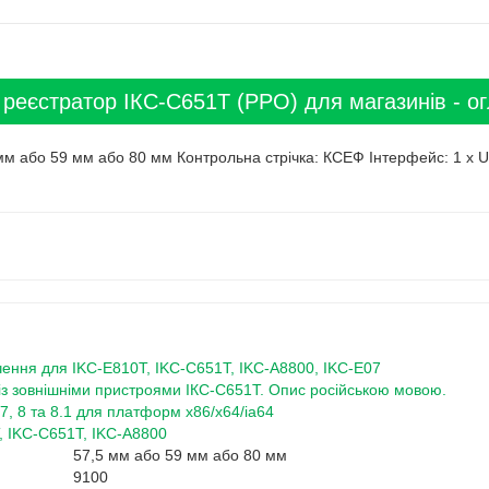
 реєстратор ІКС-С651Т (РРО) для магазинів - ог
 мм або 59 мм або 80 мм Контрольна стрічка: КСЕФ Інтерфейс: 1 x US
ення для IKC-E810T, IKC-C651T, IKC-A8800, IKC-E07
 із зовнішніми пристроями ІКС-С651Т. Опис російською мовою.
7, 8 та 8.1 для платформ x86/x64/ia64
, IKC-C651T, IKC-A8800
57,5 мм або 59 мм або 80 мм
9100