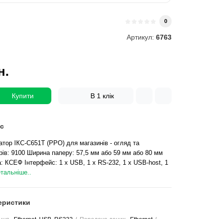
0
Артикул:
6763
н.
Купити
В 1 клік
с
тор ІКС-С651Т (РРО) для магазинів - огляд та
рів: 9100 Ширина паперу: 57,5 мм або 59 мм або 80 мм
: КСЕФ Інтерфейс: 1 x USB, 1 x RS-232, 1 x USB-host, 1
тальніше..
еристики