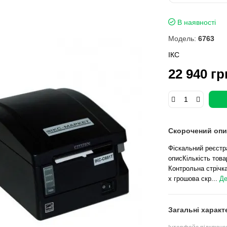
В наявності
Модель:
6763
ІКС
22 940 гр
Скорочений опи
Фіскальний реєстра
описКількість това
Контрольна стрічка
x грошова скр...
Де
Загальні характ