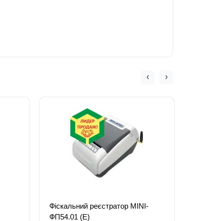
Фіскальний реєстратор MINI-
Індикат
ФП54.01 (Е)
до РРО