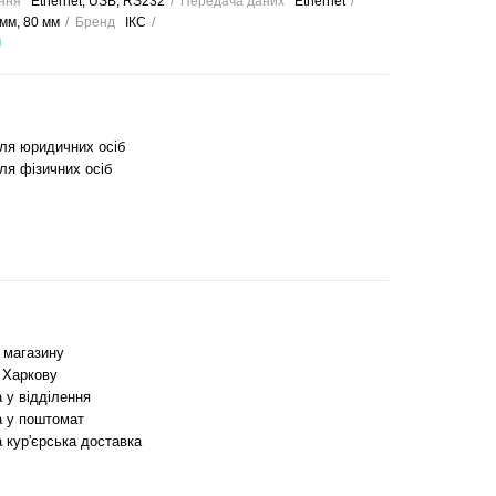
ння
Ethernet, USB, RS232
Передача даних
Ethernet
мм, 80 мм
Бренд
ІКС
и
для юридичних осіб
ля фізичних осіб
з магазину
 Харкову
 у відділення
 у поштомат
 кур'єрська доставка