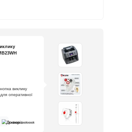
виклику
клику персоналу
15B v1.6 (15 кг)
рсоналу BELFIX
 BELFIX MB31-M
персоналу
дичного
50 UV/MG
50 LCD UV
cto (розпізнає
 MB23WH
ільша межа
здротова кнопка
00 Ємність подає
0 Ємність кишені,
ожливість швидко
іональна
отове рішення для
персоналу
чає валюту з
ність відліку: 1/2 г,
орена для
мальної кишені,
риймальної кишені,
нопка виклику
є вирішальне
ого персоналу,
иклику медичного
пацієнтів та якість
 Він розпізнає
арактеристики та
строю або лікарем.
ний Функції:
ний Гарантія 12
 для оперативної
здротова наручна
та зручного зв'язку
ініках,
ому сучасні
т, які за потреби
я товарів та
 лікарнях,
ня, калькуляція
 6650LCD UV із
ми працівниками.
диться на руці
никами.
та будинках для
ційні центри та
 Cassida Xpecto -
пам'яті ваг: 4 000
удинках для людей
ми Гарантія 12
дель лічильника
високу надійність
д особистих речей і
иносна кнопка на
воляє пацієнтам
едалі частіше
 з автоматичним
більша межа
рах, а також під
ер продажу серед
єднує функції
яють ефективно
й момент. Пристрій
дсестру без
онал про
 виклику медичного
(UAH, USD, EUR,
менша межа
бливістю моделі є
іда в Україні.
парату міцний,
карнях, приватних
важає під час сну
о блоку. Таке
сканням кнопки.
е готовий
 за запитом до
скретність відліку
і довжиною до 1
хунку банкнот
 клавіатура,
санаторіях та
езпечує швидкий
их пацієнтів,
ві кнопки виклику
ганізувати
різними валютами
рки маси тари: 100%
ої кнопки. Це
атичною
го дисплея.
 На корпусі
м натисканням.
еженою рухливістю.
динник, який
медичною сестрою
 за орієнтацією та