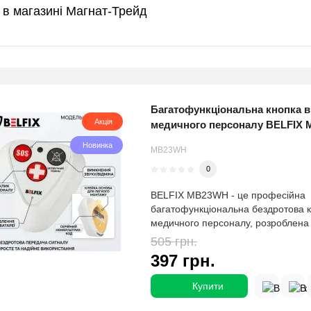
и в магазині Магнат-Трейд
Багатофункціональна кнопка 
Бездротова наручна кнопка ви
Ваги з друком етикеток CAS LP-
Кнопка виклику медичного пе
Кнопка виклику медперсоналу
Комплект виклику медичного 
Комплект системи виклику ме
Лічильник банкнот Cassida 55
Лічильник банкнот Cassida 66
Лічильник банкнот Cassida Xpe
Акція
Акція
Акція
Акція
Акція
Акція
Акція
Акція
Акція
Акція
медичного персоналу BELFIX
BELFIX HB37W
MB15WH
BELFIX KIT-007MED
персоналу BELFIX KIT-046MED
купюру)
Популярний
Популярний
Популярний
Новинка
Новинка
Новинка
Новинка
Новинка
Новинка
7725
MB31-M
8650
17535
MB23WH
HB37W
MB15WH
KIT-007MED
KIT-046MED
11442
0
0
0
0
0
0
0
0
0
0
Об'єм пам'яті: 4 000 товарів Найб
BELFIX-MB31-M - це практична бе
Швидкість рахунку, банкнот/хв: 13
Швидкість рахунку, банкнот/хв: 140
BELFIX MB23WH - це професійна
Коли людині потрібна допомога, м
BELFIX MB15WH - це багатофункц
Комплект BELFIX KIT-007MED це г
Своєчасне реагування медичного 
Cassida Xpecto автоматично визна
зважування: 6 кг, 15 кг, 30 кг Дискрет
виклику медичного персоналу, ств
кишені, банкнот: 200 Ємність прий
що подає, банкнот: 400 Ємність п
багатофункціональна бездротова к
повідомити медичний персонал ма
бездротова кнопка виклику медичн
організації бездротової системи в
безпосередньо впливає на безпеку 
надійним контролем автентичності.
2/5 г, 5/10 г Гарантія 12 Місяців Х
швидкого зв'язку пацієнта з медсе
банкнот: 200 Валюта: Мультивалют
банкнот: 300 Валюта: Мультивалют
медичного персоналу, розроблена
значення. BELFIX HB37WH - це бе
створена для організації швидкого 
персоналу у лікарнях, приватних кл
медичного обслуговування. Саме т
UAH, USD, EUR, PLN та ще 10 валю
файли Програма для програмуванн
Модель широко використовується у
рахунок, підсумовування, фасуван
Місяців Лічильник банкнот Cassida
взаємодії між пацієнтом і медични
кнопка виклику, яка постійно знахо
29 824 грн.
між пацієнтом і медичними праців
722 грн.
реабілітаційних центрах, хоспісах 
лікарні, приватні клініки, реабіліта
8 175 грн.
13 992 грн.
можна додати. Гарантія 12 Місяців
-13 %
-10 %
-10 %
-10 %
505 грн.
657 грн.
686 грн.
2 780 грн.
4 152 грн.
38 610 грн.
-21 %
-30 %
-5 %
-12 %
-10 %
-15 %
дизайнер етикеток - скачати Об'єм 
приватних клініках, санаторіях, б
прорахованих банкнот за номінала
розширеним набором функцій. Мо
Модель поєднує сучасний дизайн, 
пацієнта, тому не загубиться сере
Особливістю моделі є додаткова в
людей похилого віку. Система доз
будинки для людей похилого віку д
унікальний професійний лічильник
26 841 грн.
630 грн.
7 380 грн.
12 594 грн.
397 грн.
461 грн.
650 грн.
2 444 грн.
3 726 грн.
33 011 грн.
товарів та 1 000 повідомлень Най
похилого віку, реабілітаційних цент
Місяців Cassida 5550 UV/MG - лід
відноситься до офісного класу і по
та одразу три функції, що дозвол
завжди буде доступною в потрібни
кабелі, що дозволяє викликати ме
швидко повідомити медичний перс
впроваджують бездротові системи
визначенням валюти та номіналу 
зважування ваг, кг: 6; 15; 30 Най
час догляду за людьми вдома. Осо
настільних лічильників банкнот Касс
детекції, рахунки, фасування. У а
організувати систему виклику в лі
нагадує звичайний годинник, не за
необхідності тягнутися до основног
необхідність допомоги одним нати
персоналу. BELFIX KIT-046MED - ц
PLN + можливість додавання валют
Купити
Купити
Купити
Купити
Купити
Купити
Купити
Купити
Купити
Купити
зважування ваг, кг: 0,04; 0,1; 0,2 Ди
додаткова кнопка виклику на шнур
Лічильник призначений для перера
стійкий до ударів корпус, сенсорна
клініках, реабілітаційних центрах, 
чи повсякденної активності та заб
рішення особливо зручне для лежач
До комплекту входять дві бездрото
комплект, який дозволяє швидко ор
10). Режими перерахунку пачки з 
ваг, г: 1/2; 2/5; 5/10 Діапазон вибі
метра, яка дублює функцію основн
різних валют та номіналів з автом
передбачено підключення виносно
будинках для людей похилого віку.
виклик медсестри або лікаря одни
людей похилого віку та осіб з обм
медсестри та сучасний пейджер-го
надійний зв'язок між пацієнтом і 
та різними номіналами, сортування