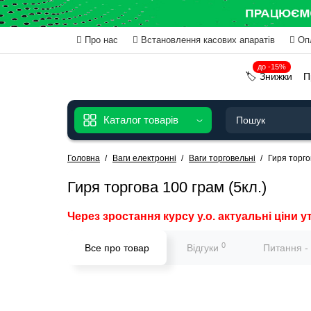
Про нас
Встановлення касових апаратів
Оп
до -15%
🏷️ Знижки
П
Каталог товарів
Головна
Ваги електронні
Ваги торговельні
Гиря торго
Гиря торгова 100 грам (5кл.)
Через зростання курсу у.о. актуальні ціни у
0
Все про товар
Відгуки
Питання -