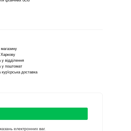
ля фізичних осіб
з магазину
 Харкову
 у відділення
 у поштомат
 кур'єрська доставка
казань електронних ваг.