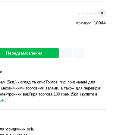
0
Артикул:
18044
Передзамовлення
с
ам (5кл.) - огляд та описТоргові гирі призначені для
 механічними торговими вагами, а також для перевірки
електронних ваг.Гиря торгова 100 грам (5кл.) купити в
е..
для юридичних осіб