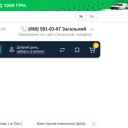
Ук
Ру
(068) 591-03-97 Загальний
:00, 
Замовлення на сайті (Загальний телефон)
0
Добрий день,
увійдіть в кабінет
ова 1 кг (5кл.)
Ваги торгові електронні Дніпровес ВТД-РД зі стойкою т