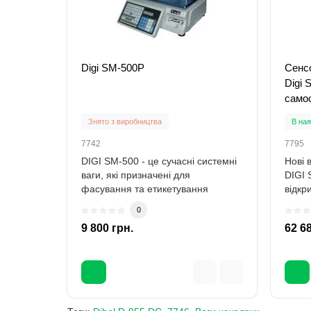
Digi SM-500P
Сенсо
Digi 
самоо
Знято з виробництва
В ная
7742
7795
DIGI SM-500 - це сучасні системні
Нові 
ваги, які призначені для
DIGI 
фасування та етикетування
відкр
товару. Гаранті..
залуч
0
9 800 грн.
62 6