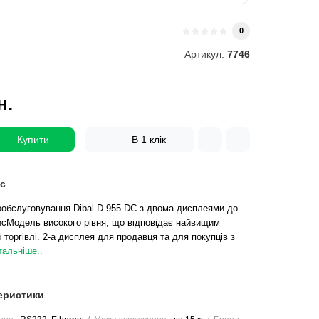
0
Артикул:
7746
н.
Купити
В 1 клік
с
ообслуговування Dibal D-955 DС з двома дисплеями до
писМодель високого рівня, що відповідає найвищим
 торгівлі. 2-а дисплея для продавця та для покупців з
тальніше..
еристики