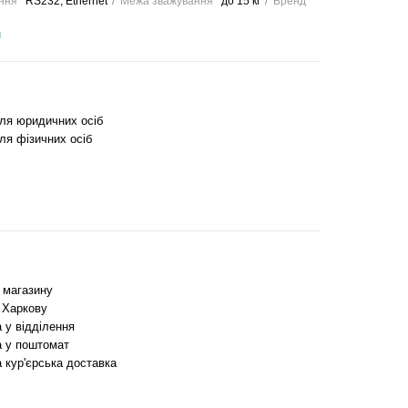
ння
RS232, Ethernet
Межа зважування
до 15 кг
Бренд
и
для юридичних осіб
ля фізичних осіб
з магазину
 Харкову
 у відділення
 у поштомат
 кур'єрська доставка