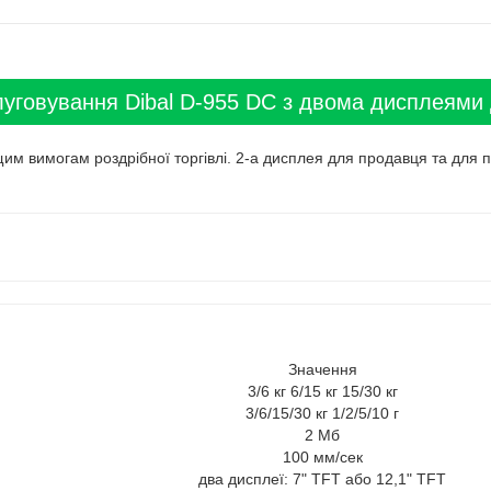
уговування Dibal D-955 DС з двома дисплеями д
им вимогам роздрібної торгівлі. 2-а дисплея для продавця та для п
Значення
3/6 кг 6/15 кг 15/30 кг
3/6/15/30 кг 1/2/5/10 г
2 Мб
100 мм/сек
два дисплеї: 7" TFT або 12,1" TFT