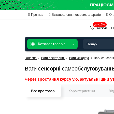
Про нас
Встановлення касових апаратів
Оп
до -15%
🏷️ Знижки
П
Каталог товарів
Головна
Ваги електронні
Ваги чекодрук
Ваги сенсорні
Ваги сенсорні самообслуговування
Через зростання курсу у.о. актуальні ціни у
Все про товар
Характеристики
Ві