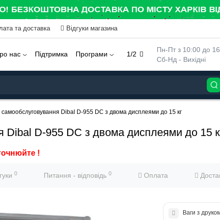
лата та доставка
Відгуки магазина
 Пн-Пт з 10:00 до 16
ро нас
Підтримка
Програми
1/2
 Сб-Нд - Вихідні
 самообслуговування Dibal D-955 DС з двома дисплеями до 15 кг
 Dibal D-955 DС з двома дисплеями до 15 к
точнюйте !
0
0
дгуки
Питання - відповідь
Оплата
Доста
Ваги з друко