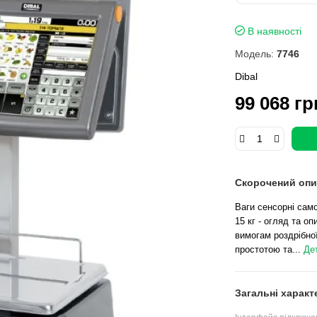
В наявності
Модель:
7746
Dibal
99 068 гр
Скорочений опи
Ваги сенсорні сам
15 кг - огляд та о
вимогам роздрібної
простотою та...
Де
Загальні характ