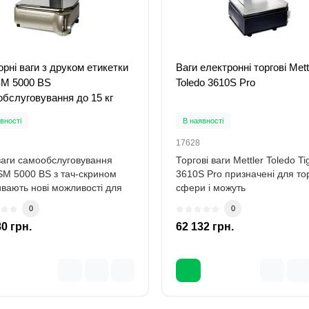
рні ваги з друком етикетки
Ваги електронні торгові Mett
SM 5000 BS
Toledo 3610S Pro
бслуговування до 15 кг
вності
В наявності
17628
ваги самообслуговування
Торгові ваги Mettler Toledo Ti
SM 5000 BS з тач-скрином
3610S Pro призначені для то
ивають нові можливості для
сфери і можуть
ення..
використовуватись..
0
0
80 грн.
62 132 грн.