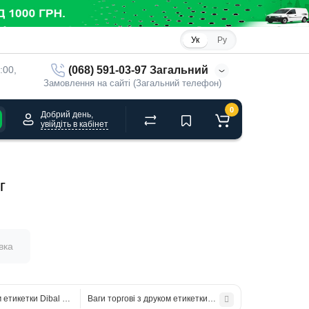
Ук
Ру
(068) 591-03-97 Загальний
:00, 
Замовлення на сайті (Загальний телефон)
0
Добрий день,
увійдіть в кабінет
г
вка
м етикетки Dibal M-525F ALPHA фасовочні до 6/15 кг
Ваги торгові з друком етикетки Dibail M-525T ALPHA до 6