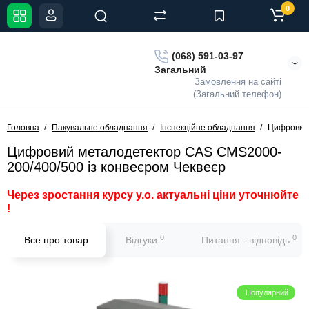
0
(068) 591-03-97
Загальний
Замовлення на сайті
(Загальний телефон)
Головна
Пакувальне обладнання
Інспекційне обладнання
Цифровий 
Цифровий металодетектор CAS CMS2000-
200/400/500 із конвеєром Чеквеєр
Через зростання курсу у.о. актуальні ціни уточнюйте
!
0
0
Все про товар
Відгуки
Питання - відповідь
Популярний