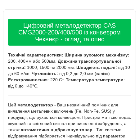
Цифровий металодетектор CAS
CMS2000-200/400/500 із конвеєром
Чеквеєр - огляд та опис
Технічні характеристики: Ширина рухомого механізму:
200, 400мм або 500мм.
Довжина транспортувальної
стрічки:
1000, 1500 чи 2000 мм.
Швидкість подачі:
від 10
до 60 м/хв.
Чутливість:
від 0,2 до 2,0 мм (залізо).
Електроживлення:
220 Ст.
Температура температури:
від 0 до +40°C.
Цей
металодетектор
- Ваш незамінний помічник для
виявлення металевих включень (Fe, Non-Fe, SUS) у
продукції, що рухається конвеєром. Пристрій миттєво подає
звуковий та світловий сигнал при виявленні забруднень, а
також
автоматично відбраковує товар
. Тип системи
відбракування підбирається індивідуально під параметри