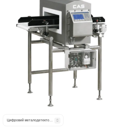
Цифровий металодетектор CAS CMS2000-200/400 з конвеєром (з поршне