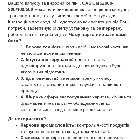
Вашого випуску та виробничої лінії.
CAS CMS2000-
200/400/500
може бути виконаний як повноцінний модуль з
транспортером, так і у вигляді окремої апертури для
інтеграції в промряд. Ми адаптуємо комплектацію під Ваші
потреби, забезпечуючи легку установку та безперервну
роботу Вашого виробництва.
Чому варто вибрати саме
його?
1. Висока точність:
навіть дрібні металові частинки
не залишаться непоміченими.
2. Інтуїтивне керування:
проста панель
адміністрування підходить для користувачів будь-
якого рівня підготовки.
3. Довговічність:
матеріали преміум-класу
гарантують тривалий термін служби та надійність
приладу.
4. Широка сфера застосування:
харчова, хімічна та
фармацевтична галузі — обладнання легко
справляється із завданнями в різних сферах!
Де використати?
Харчова промисловість:
контроль якості продуктів
харчування, напоїв та кондитерських виробів.
Хімпром:
перевірка сировини та готового випуску.