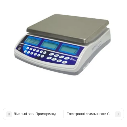
Лічильні ваги Промприлад ВТА-60/30-63-АС на 30 кг
Електронні лічильні ваги CAS EC на 3