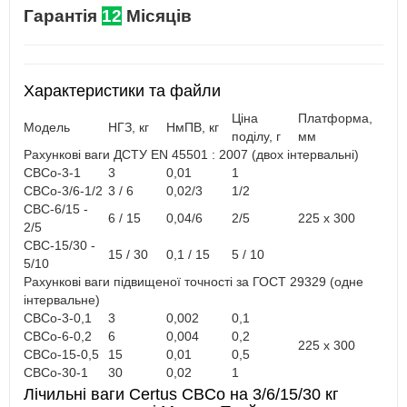
Гарантія
12
Місяців
Характеристики та файли
Ціна
Платформа,
Модель
НГЗ, кг
НмПВ, кг
поділу, г
мм
Рахункові ваги ДСТУ EN 45501 : 2007 (двох інтервальні)
СВСо-3-1
3
0,01
1
СВСо-3/6-1/2
3 / 6
0,02/3
1/2
СВС-6/15 -
6 / 15
0,04/6
2/5
225 x 300
2/5
СВС-15/30 -
15 / 30
0,1 / 15
5 / 10
5/10
Рахункові ваги підвищеної точності за ГОСТ 29329 (одне
інтервальне)
СВСо-3-0,1
3
0,002
0,1
СВСо-6-0,2
6
0,004
0,2
225 x 300
СВСо-15-0,5
15
0,01
0,5
СВСо-30-1
30
0,02
1
Лічильні ваги Certus CBCо на 3/6/15/30 кг