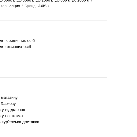
о 6000 кг, до 3000 кг, до 1500 кг, до 600 кг, до 2000 кг
ятор
опция
Бренд
AXIS
и
для юридичних осіб
ля фізичних осіб
з магазину
 Харкову
 у відділення
 у поштомат
 кур'єрська доставка