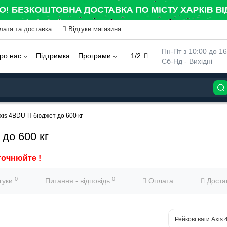
лата та доставка
Відгуки магазина
 Пн-Пт з 10:00 до 16
ро нас
Підтримка
Програми
1/2
 Сб-Нд - Вихідні
xis 4BDU-П бюджет до 600 кг
до 600 кг
точнюйте !
0
0
дгуки
Питання - відповідь
Оплата
Доста
Рейкові ваги Axis