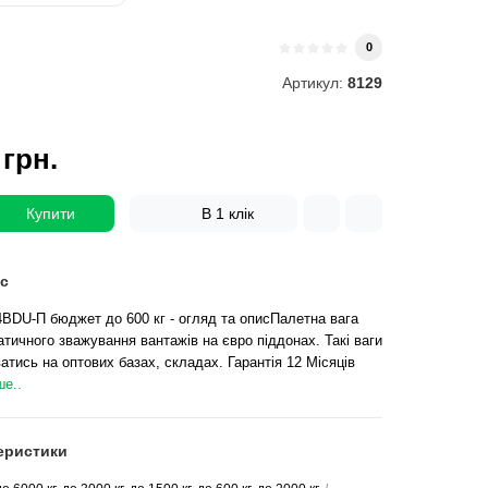
0
Артикул:
8129
 грн.
Купити
В 1 клік
с
4BDU-П бюджет до 600 кг - огляд та описПалетна вага
тичного зважування вантажів на євро піддонах. Такі ваги
тись на оптових базах, складах. Гарантія 12 Місяців
е..
еристики