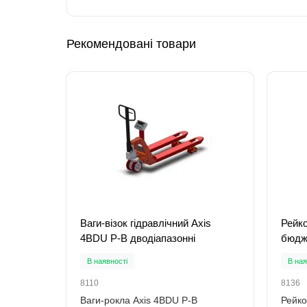
Рекомендовані товари
Ваги-візок гідравлічний Axis
Рейко
4BDU P-B дводіапазонні
бюдже
В наявності
В ная
8110
8136
Ваги-рокла Axis 4BDU Р-В
Рейко