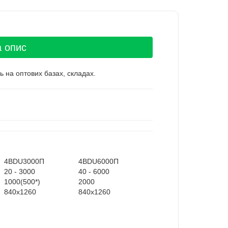
а опис
ь на оптових базах, складах.
4BDU3000П
4BDU6000П
20 - 3000
40 - 6000
1000(500*)
2000
840х1260
840х1260