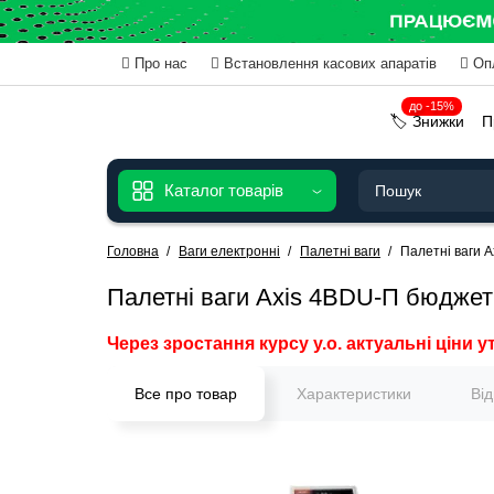
Про нас
Встановлення касових апаратів
Оп
до -15%
🏷️ Знижки
П
Каталог товарів
Головна
Ваги електронні
Палетні ваги
Палетні ваги A
Палетні ваги Axis 4BDU-П бюджет 
Через зростання курсу у.о. актуальні ціни у
Все про товар
Характеристики
Ві