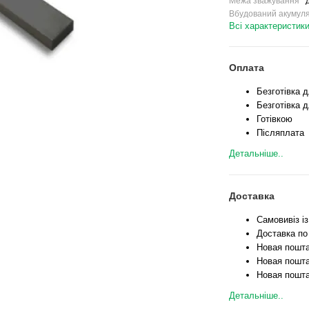
Межа зважування
д
Вбудований акумул
Всі характеристик
Оплата
Безготівка 
Безготівка д
Готівкою
Післяплата
Детальніше..
Доставка
Самовивіз і
Доставка по
Новая пошта
Новая пошта
Новая пошта
Детальніше..