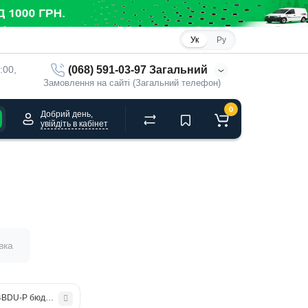
Ук
Ру
(068) 591-03-97 Загальний
:00, 
Замовлення на сайті (Загальний телефон)
0
Добрий день,
увійдіть в кабінет
вка
 4BDU-P бюджет до 600 кг