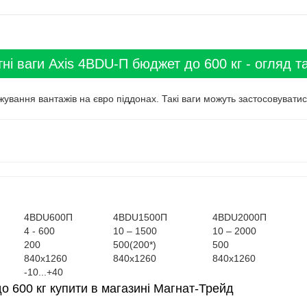
ні ваги Axis 4BDU-П бюджет до 600 кг - огляд т
ування вантажів на євро піддонах. Такі ваги можуть застосовуватис
4BDU600П
4BDU1500П
4BDU2000П
4 - 600
10 – 1500
10 – 2000
200
500(200*)
500
840х1260
840х1260
840х1260
-10...+40
о 600 кг купити в магазині Магнат-Трейд