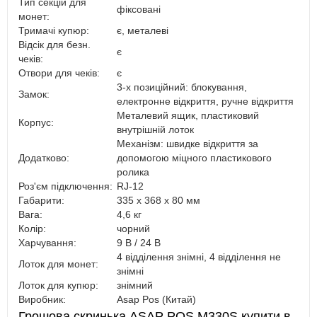
Тип секцій для
фіксовані
монет:
Тримачі купюр:
є, металеві
Відсік для безн.
є
чеків:
Отвори для чеків:
є
3-х позиційний: блокування,
Замок:
електронне відкриття, ручне відкриття
Металевий ящик, пластиковий
Корпус:
внутрішній лоток
Механізм: швидке відкриття за
Додатково:
допомогою міцного пластикового
ролика
Роз'єм підключення:
RJ-12
Габарити:
335 x 368 x 80 мм
Вага:
4,6 кг
Колір:
чорний
Харчування:
9 В / 24 В
4 відділення знімні, 4 відділення не
Лоток для монет:
знімні
Лоток для купюр:
знімний
Виробник:
Asap Pos (Китай)
Грошова скринька ASAP POS M330S купити в