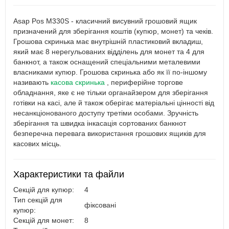
Asap Pos M330S - класичний висувний грошовий ящик
призначений для зберігання коштів (купюр, монет) та чеків.
Грошова скринька має внутрішній пластиковий вкладиш,
який має 8 нерегульованих відділень для монет та 4 для
банкнот, а також оснащений спеціальними металевими
власниками купюр. Грошова скринька або як її по-іншому
називають
касова скринька
, периферійне торгове
обладнання, яке є не тільки органайзером для зберігання
готівки на касі, але й також оберігає матеріальні цінності від
несанкціонованого доступу третіми особами. Зручність
зберігання та швидка інкасація сортованих банкнот
безперечна перевага використання грошових ящиків для
касових місць.
Характеристики та файли
Секцій для купюр:
4
Тип секцій для
фіксовані
купюр:
Секцій для монет:
8