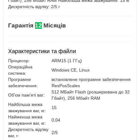
Гбайт), 256 Мбайт RAM Найбільша межа зважування: 15 кг
Дискретність відліку: 2/5 г
Гарантія
12
Місяців
Характеристики та файли
Процесор:
ARM15 (1 ГГц)
Операційна
Windows CE, Linux
система:
Програмне
встановлене програмне забезпечення
забезпечення:
ResPosScales
512 МБайт Flash (розширювана до 32
Об'єм пам'яті ваг:
Гбайт), 256 Мбайт RAM
Найбільша межа
15
зважування ваг, кг:
Найменша межа
0,04
зважування ваг, кг:
Дискретність відліку
2/5
ваг, г: