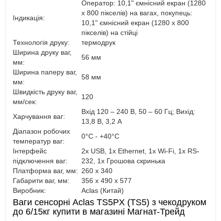
Оператор: 10,1" ємнісний екран (1280
х 800 пікселів) на вагах, покупець:
Індикація:
10,1" ємнісний екран (1280 х 800
пікселів) на стійці
Технологія друку:
термодрук
Ширина друку ваг,
56 мм
мм:
Ширина паперу ваг,
58 мм
мм:
Швидкість друку ваг,
120
мм/сек:
Вхід 120 – 240 В, 50 – 60 Гц; Вихід:
Харчування ваг:
13,8 В, 3,2 А
Діапазон робочих
0°C - +40°C
температур ваг:
Інтерфейс
2x USB, 1x Ethernet, 1x Wi-Fi, 1x RS-
підключення ваг:
232, 1x Грошова скринька
Платформа ваг, мм:
260 x 340
Габарити ваг, мм:
356 x 490 x 577
Виробник:
Aclas (Китай)
Ваги сенсорні Aclas TS5PX (TS5) з чекодруком
до 6/15кг купити в магазині Магнат-Трейд