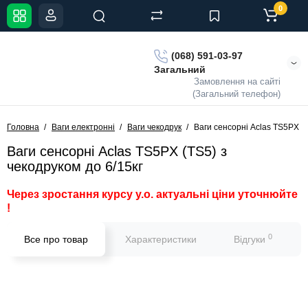
0
(068) 591-03-97
Загальний
Замовлення на сайті
(Загальний телефон)
Головна
Ваги електронні
Ваги чекодрук
Ваги сенсорні Aclas TS5PX (T
Ваги сенсорні Aclas TS5PX (TS5) з
чекодруком до 6/15кг
Через зростання курсу у.о. актуальні ціни уточнюйте
!
0
Все про товар
Характеристики
Відгуки