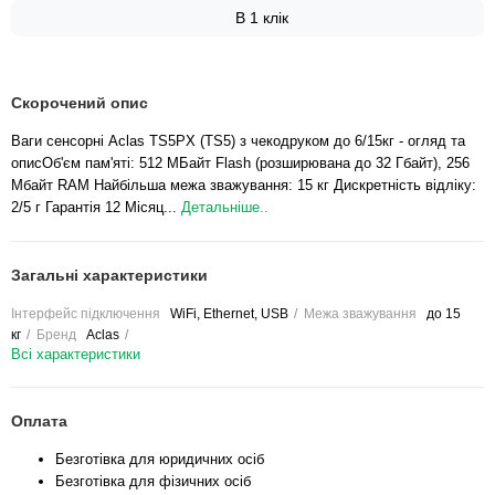
В 1 клік
Скорочений опис
Ваги сенсорні Aclas TS5PX (TS5) з чекодруком до 6/15кг - огляд та
описОб'єм пам'яті: 512 МБайт Flash (розширювана до 32 Гбайт), 256
Мбайт RAM Найбільша межа зважування: 15 кг Дискретність відліку:
2/5 г Гарантія 12 Місяц...
Детальніше..
Загальні характеристики
Інтерфейс підключення
WiFi, Ethernet, USB
Межа зважування
до 15
кг
Бренд
Aclas
Всі характеристики
Оплата
Безготівка для юридичних осіб
Безготівка для фізичних осіб