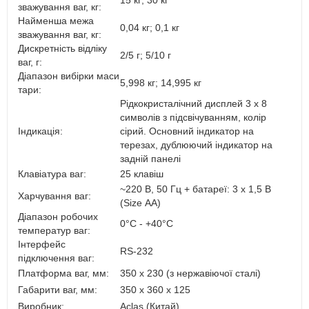
15 кг; 30 кг
зважування ваг, кг:
Найменша межа
0,04 кг; 0,1 кг
зважування ваг, кг:
Дискретність відліку
2/5 г; 5/10 г
ваг, г:
Діапазон вибірки маси
5,998 кг; 14,995 кг
тари:
Рідкокристалічний дисплей 3 х 8
символів з підсвічуванням, колір
Індикація:
сірий. Основний індикатор на
терезах, дублюючий індикатор на
задній панелі
Клавіатура ваг:
25 клавіш
~220 В, 50 Гц + батареї: 3 х 1,5 В
Харчування ваг:
(Size АА)
Діапазон робочих
0°C - +40°C
температур ваг:
Інтерфейс
RS-232
підключення ваг:
Платформа ваг, мм:
350 x 230 (з нержавіючої сталі)
Габарити ваг, мм:
350 x 360 x 125
Виробник:
Aclas (Китай)