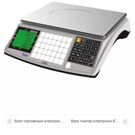
Ваги торговельні електронні Aclas OS2 CXB без стійки 30 кг
Ваги торгові електронні ІСS - 15NT (6