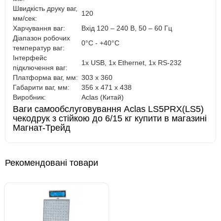
Швидкість друку ваг,
120
мм/сек:
Харчування ваг:
Вхід 120 – 240 В, 50 – 60 Гц
Діапазон робочих
0°C - +40°C
температур ваг:
Інтерфейс
1x USB, 1x Ethernet, 1x RS-232
підключення ваг:
Платформа ваг, мм:
303 x 360
Габарити ваг, мм:
356 x 471 x 438
Виробник:
Aclas (Китай)
Ваги самообслуговування Aclas LS5PRX(LS5)
чекодрук з стійкою до 6/15 кг купити в магазині
Магнат-Трейд
Рекомендовані товари