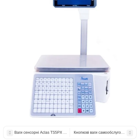
Ваги сенсорні Aclas TS5PX (TS5) з чекодруком до 6/15кг
Кнопкові ваги самообслуговування Di