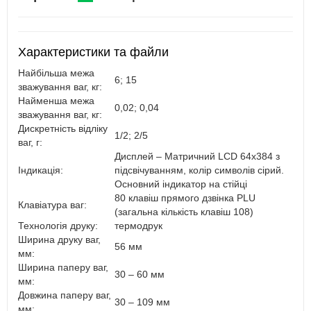
Характеристики та файли
Найбільша межа
6; 15
зважування ваг, кг:
Найменша межа
0,02; 0,04
зважування ваг, кг:
Дискретність відліку
1/2; 2/5
ваг, г:
Дисплей – Матричний LCD 64х384 з
Індикація:
підсвічуванням, колір символів сірий.
Основний індикатор на стійці
80 клавіш прямого дзвінка PLU
Клавіатура ваг:
(загальна кількість клавіш 108)
Технологія друку:
термодрук
Ширина друку ваг,
56 мм
мм:
Ширина паперу ваг,
30 – 60 мм
мм:
Довжина паперу ваг,
30 – 109 мм
мм: