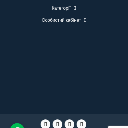
повідомлень. Можливість подальшого
Категорії
розширення системи. Гарантія 12 місяців.
Комплектація Табло виклику BELFIX-M12WH - 1
шт. Бездротова кнопка виклику медсестри
Особистий кабінет
BELFIX-B07 - 5 шт. Кріплення для монтажу.
Інструкція користувача. ..