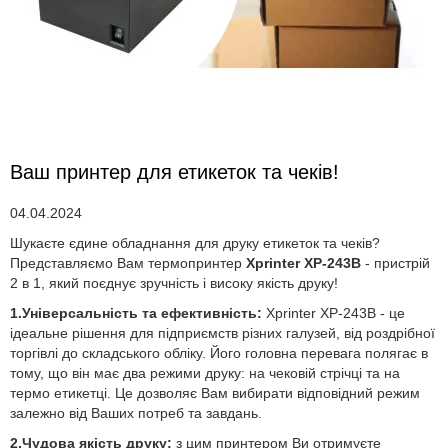
Ваш принтер для етикеток та чеків!
04.04.2024
Шукаєте єдине обладнання для друку етикеток та чеків?
Представляємо Вам термопринтер
Xprinter XP-243B
- пристрій
2 в 1, який поєднує зручність і високу якість друку!
1.Універсальність та ефективність:
Xprinter XP-243B - це
ідеальне рішення для підприємств різних галузей, від роздрібної
торгівлі до складського обліку. Його головна перевага полягає в
тому, що він має два режими друку: на чековій стрічці та на
термо етикетці. Це дозволяє Вам вибирати відповідний режим
залежно від Ваших потреб та завдань.
2.Чудова якість друку:
з цим принтером Ви отримуєте