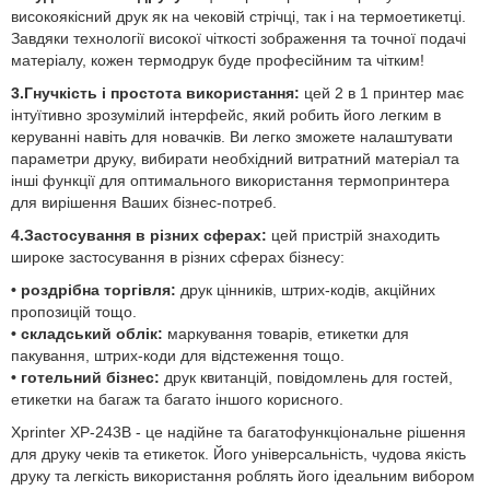
високоякісний друк як на чековій стрічці, так і на термоетикетці.
Завдяки технології високої чіткості зображення та точної подачі
матеріалу, кожен термодрук буде професійним та чітким!
3.Гнучкість і простота використання:
цей 2 в 1 принтер має
інтуїтивно зрозумілий інтерфейс, який робить його легким в
керуванні навіть для новачків. Ви легко зможете налаштувати
параметри друку, вибирати необхідний витратний матеріал та
інші функції для оптимального використання термопринтера
для вирішення Ваших бізнес-потреб.
4.Застосування в різних сферах:
цей пристрій знаходить
широке застосування в різних сферах бізнесу:
• роздрібна торгівля:
друк цінників, штрих-кодів, акційних
пропозицій тощо.
• складський облік:
маркування товарів, етикетки для
пакування, штрих-коди для відстеження тощо.
• готельний бізнес:
друк квитанцій, повідомлень для гостей,
етикетки на багаж та багато іншого корисного.
Xprinter XP-243B - це надійне та багатофункціональне рішення
для друку чеків та етикеток. Його універсальність, чудова якість
друку та легкість використання роблять його ідеальним вибором