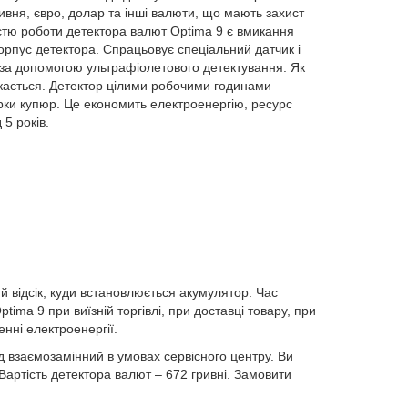
ривня, євро, долар та інші валюти, що мають захист
стю роботи детектора валют Optima 9 є вмикання
корпус детектора. Спрацьовує спеціальний датчик і
 за допомогою ультрафіолетового детектування. Як
икається. Детектор цілими робочими годинами
рки купюр. Це економить електроенергію, ресурс
5 років.
й відсік, куди встановлюється акумулятор. Час
ima 9 при виїзній торгівлі, при доставці товару, при
нні електроенергії.
од взаємозамінний в умовах сервісного центру. Ви
артість детектора валют – 672 гривні. Замовити