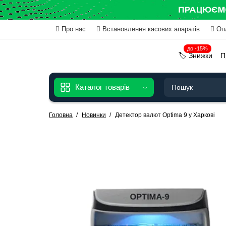
Про нас
Встановлення касових апаратів
Оп
до -15%
🏷️ Знижки
П
Каталог товарів
Головна
Новинки
Детектор валют Optima 9 у Харкові