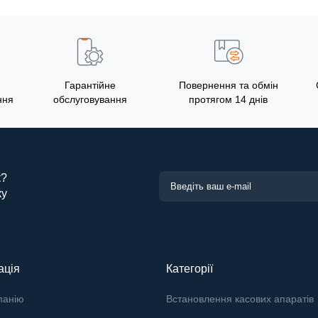
Гарантійне
Повернення та обмін
ння
обслуговування
протягом 14 днів
к?
ку
ація
Категорії
панію
Встановлення касових апаратів