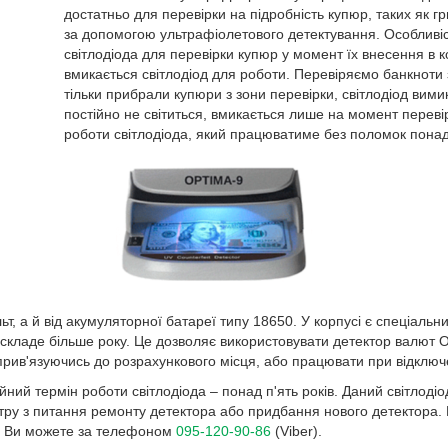
достатньо для перевірки на підробність купюр, таких як г
за допомогою ультрафіолетового детектування. Особливі
світлодіода для перевірки купюр у момент їх внесення в 
вмикається світлодіод для роботи. Перевіряємо банкноти
тільки прибрали купюри з зони перевірки, світлодіод вим
постійно не світиться, вмикається лише на момент переві
роботи світлодіода, який працюватиме без поломок понад 
, а й від акумуляторної батареї типу 18650. У корпусі є спеціальни
складе більше року. Це дозволяє використовувати детектор валют Opt
 прив'язуючись до розрахункового місця, або працювати при відключе
ійний термін роботи світлодіода – понад п'ять років. Даний світлоді
ру з питання ремонту детектора або придбання нового детектора. В
ву Ви можете за телефоном
095-120-90-86
(Viber).