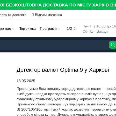
лата та доставка
Відгуки магазина
 Пн-Пт з 10:00 до 16
ро нас
Підтримка
Програми
1/2
 Сб-Нд - Вихідні
Детектор валют Optima 9 у Харкові
13.05.2025
Пропонуємо Вам новинку серед детекторів валют – нови
який дуже швидко проводить експрес-аналіз купюр, що п
сучасному стильному удароміцному корпусі з пластику, яки
Приємного сірого кольору, що підходить за дизайном до вс
В) 200*105*105 мм. Такий корпус дозволяє перевіряти ок
способом кілька купюр. Джерелом ультрафіолетового детек