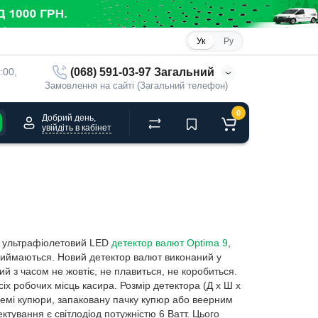
Ук
Ру
(068) 591-03-97 Загальний
:00, 
Замовлення на сайті (Загальний телефон)
0
Добрий день,
увійдіть в кабінет
й ультрафіолетовий LED
детектор валют Optima 9
,
риймаються. Новий детектор валют виконаний у
й з часом не жовтіє, не плавиться, не коробиться.
іх робочих місць касира. Розмір детектора (Д х Ш х
ремі купюри, запаковану пачку купюр або веерним
тування є світлодіод потужністю 6 Ватт. Цього