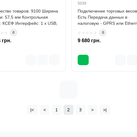
5039
ество товаров: 9100 Ширина
Подключение торговых весов
и: 57,5 мм Контрольная
Есть Передача данных в
: КСЕФ Интерфейс: 1 x USB,
налоговую - GPRS или Ethern
-2..
0
0
 грн.
9 680 грн.
|<
<
1
2
3
>
>|