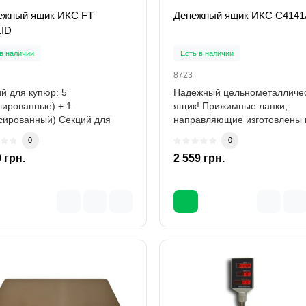
ежный ящик ИКС FT
Денежный ящик ИКС C4141
LID
в наличии
Есть в наличии
8723
й для купюр: 5
Надежный цельнометалличе
лированные) + 1
ящик! Прижимные лапки,
ированный) Секций для
направляющие изготовлены 
: 8 (фиксированные)ИКС
металла! Ящик ра..
0
0
 грн.
2 559 грн.