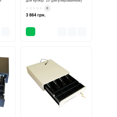
я
для купюр: 10 (регулированные)
Купюры : 1,..
0
3 864 грн.