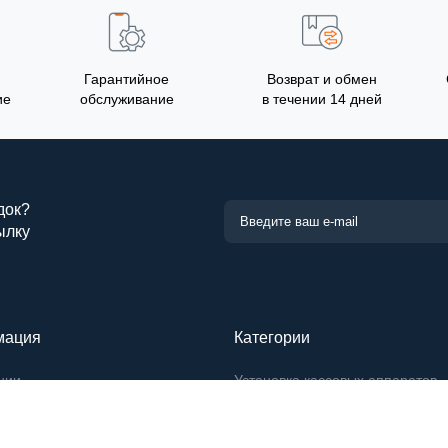
Гарантийное
Возврат и обмен
ие
обслуживание
в течении 14 дней
док?
ылку
мация
Категории
нии
Установка кассовых аппаратов
 доставка
Новинки
а конфиденциальности
Отзывы о магазине