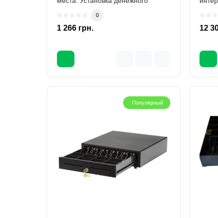
места. Установка денежного
интер
ящика под с..
сенсо
0
1 266 грн.
12 30
Популярный