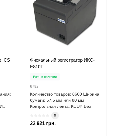
е ІСS
Фискальный регистратор ИКС-
Е810Т
Есть в наличии
6792
ания:
Количество товаров: 8660 Ширина
бумаги: 57,5 мм или 80 мм
 И..
Контрольная лента: КСЕФ Без
индикатора кли..
0
22 921 грн.