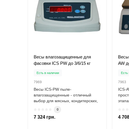
Весы влагозащищенные для
Весы
фасовки ICS PW до 3/6/15 кг
AW до
Есть в наличии
Есть 
7969
7963
Весы ICS-PW пыле-
ICS-A
влагозащищенные - отличный
прост
выбор для мясных, кондитерских,
этапа
кулинарных, овощных отде..
опера
0
7 324 грн.
4 708