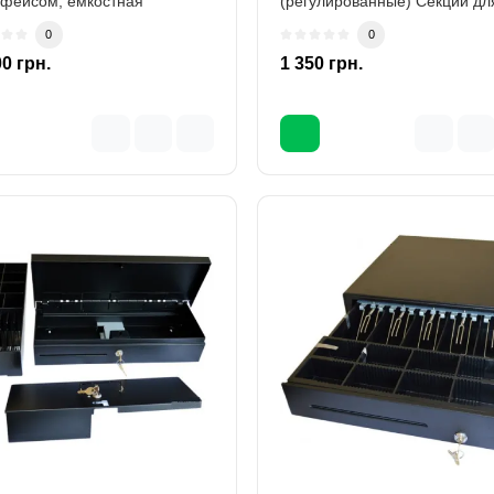
фейсом, емкостная
(регулированные) Секций дл
рная панель, черн..
монет: 8 (..
0
0
0 грн.
1 350 грн.