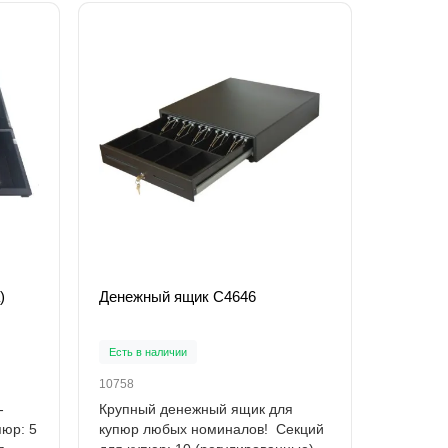
)
Денежный ящик C4646
Есть в наличии
10758
-
Крупный денежный ящик для
пюр: 5
купюр любых номиналов! Секций