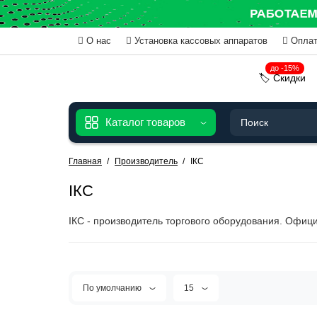
О нас
Установка кассовых аппаратов
Оплат
до -15%
🏷️ Скидки
Каталог товаров
Главная
Производитель
ІКС
ІКС
ІКС - производитель торгового оборудования. Офиц
По умолчанию
15