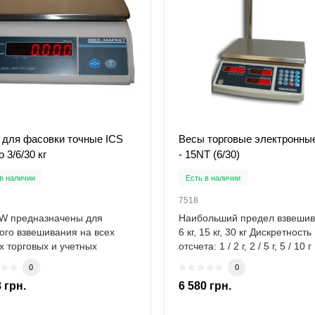
 для фасовки точные ICS
Весы торговые электронны
 3/6/30 кг
- 15NT (6/30)
в наличии
Есть в наличии
7518
W предназначены для
Наибольший предел взвешив
ого взвешивания на всех
6 кг, 15 кг, 30 кг Дискретность
х торговых и учетных
отсчета: 1 / 2 г, 2 / 5 г, 5 / 10 г
ций (фасовка, д..
0
0
 грн.
6 580 грн.