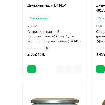
Денежный ящик E4141А
Днен
4617
Есть в наличии
Есть 
E4141А
8725
Секций для купюр: 5
Секци
(регулированные) Секций для
(регу
монет: 8 (регулированные)E4141 -
(фикс
надежный металличес..
монет
0
FT4..
2 562 грн.
3 499