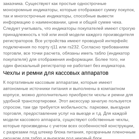
заказчика. Существуют как простые однострочные
монохромные индикаторы, которые отображают сумму покупок,
так и многострочные индикаторы, способные вывести
информацию о наименовании, цене и общей сумме чека.
Следует учитывать, что индикаторы покупателей имеют строгую
принадлежность к той или иной модели каждого производителя
регистраторов. Все устройства имеют проводной интерфейс
подключения по порту rj11 или rs232. Согласно требованиям
торговли, все точки расчета, обязаны иметь табло (индикатор
покупателя) для отображения информации. Более того, ни
один фискальный регистратор не работает без индикатора.
Чехлы и ремни для кассовых аппаратов
К портативным кассовым аппаратам, которые имеют
автономные источники питания и выполнены в компактном
корпусе, можно дополнительно приобрести чехлы и ремни для
удобной транспортировки. Этот аксессуар зачатую пользуется
спросом, там где требуется мобильность: парковки, выездная
торговля, предоставление услуг на выезде и т.д. Для каждой
модели кассового аппарата, существуют собственные чехлы,
которые произведены с учетом всех особенностей конструкции,
с разрезами под штекер блока питания, прозрачным пленочным
окошком для табло и вырезом под чековый блок.