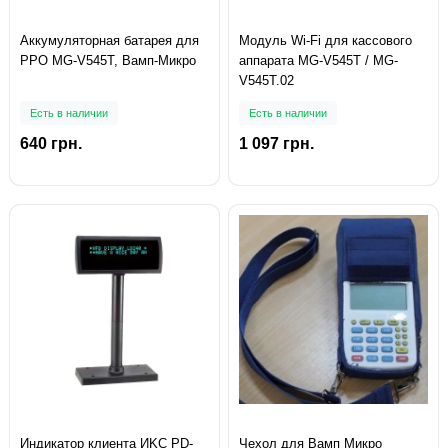
Аккумуляторная батарея для
Модуль Wi-Fі для кассового
РРО MG-V545Т, Вамп-Микро
аппарата MG-V545T / MG-
V545T.02
Есть в наличии
Есть в наличии
640 грн.
1 097 грн.
Индикатор клиента ИKC PD-
Чехол для Вамп Микро