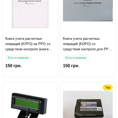
Книга учета расчетных
Книга учета расчетных
операций (КУРО) на РРО со
операций (КОРО) со
средством контроля (книга
средством контроля для РРО,
А4), Приложение №1, 80
Приложение №1, с
Есть в наличии
Есть в наличии
страниц
голограммой, 80 страниц, А4,
газетная бумага
150 грн.
150 грн.
Top